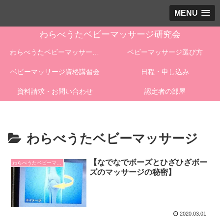
MENU
わらべうたベビーマッサージ研究会
わらべうたベビーマッサージとは
ベビーマッサージ選び方
ベビーマッサージ資格講習会
日程・申し込み
資料請求・お問い合わせ
認定者の部屋
わらべうたベビーマッサージ
【なでなでボーズとひざひざボー
わらべうたベビーマッサージ
ズのマッサージの秘密】
2020.03.01