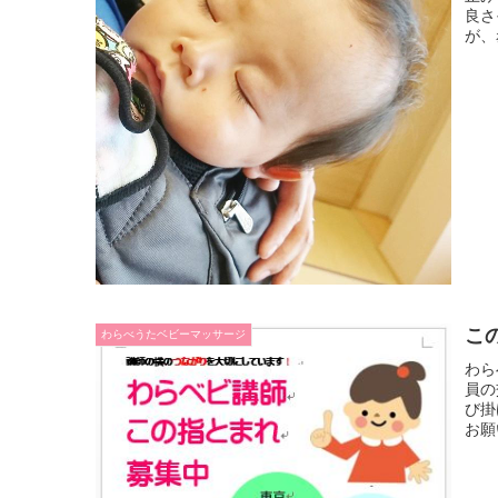
良さ
が、
こ
わらべうたベビーマッサージ
わら
員の
び掛
お願