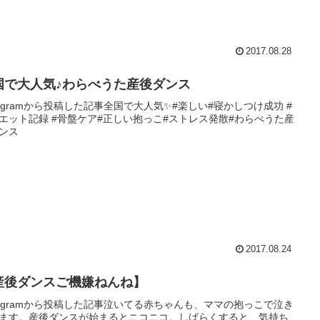
2017.08.28
国で大人気♪わらべうた産後ダンス
stagramから投稿した記事全国で大人気✨#楽しい#寝かしつけ成功 #
エット記録 #骨盤ケア#正しい抱っこ#ストレス発散#わらべうた産
ンス
2017.08.24
産後ダンスご機嫌ねんね】
stagramから投稿した記事泣いてる赤ちゃんも、ママの抱っこで泣き
ます。産後ダンスが始まるとニコニコ。しばらくすると、気持ち