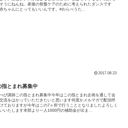
そうにねんね。産後の骨盤ケアのために考えられたダンスです
赤ちゃんにとってもいいんです。#わらべうた...
2017.08.23
の指とまれ募集中
べび講師この指とまれ募集中今年はこの指とまれ企画を通して会
交流をはかっていただきたいと思います何度かメルマガで配信呼
けておりますが今年はこの7ヶ所で行うこととなりましたよろしく
いいたします本部より一人1000円の補助金が出ま...