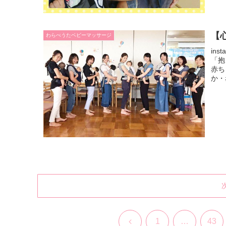
【
わらべうたベビーマッサージ
in
「抱
赤ち
か・
前
1
…
43