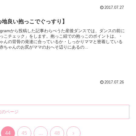
2017.07.27
心地良い抱っこでぐっすり】
stagramから投稿した記事わらべうた産後ダンスでは、ダンスの前に
っこチェック」をします。抱っこ紐での抱っこのポイントは、・
ゃんの背骨の発達に合っているか・しっかりママと密着している
赤ちゃんのお尻がママのおへそ辺りにあるの...
2017.07.26
次のページ
次
44
45
…
48