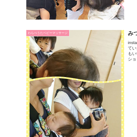
み
わらべうたベビーマッサージ
in
てい
もい
ショ