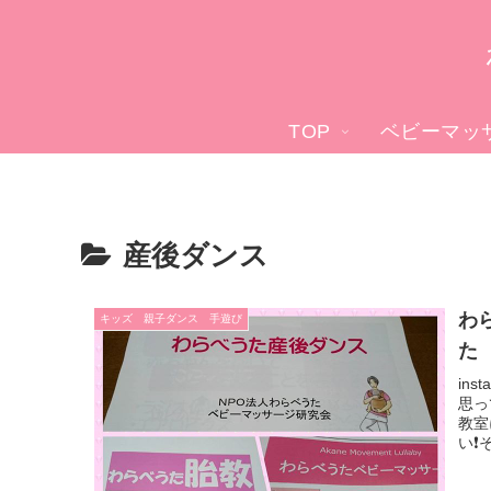
TOP
ベビーマッ
産後ダンス
わ
キッズ 親子ダンス 手遊び
た
in
思っ
教室
い❗