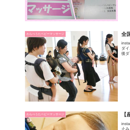
全
わらべうたベビーマッサージ
in
ダイ
後ダ
【
わらべうたベビーマッサージ
in
止み