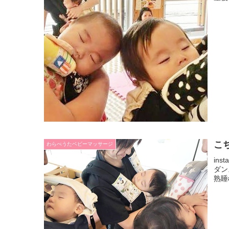
こ
わらべうたベビーマッサージ
in
ダン
熟睡