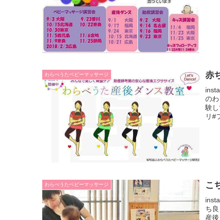
赤
わらべうたベビーマッサージ
in
のわ
験し
リ#
こ
わらべうたベビーマッサージ
in
ち良
産後