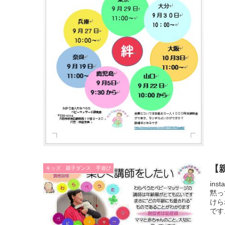
【
キッズ 親子ダンス 手遊び
in
黙っ
けら
です