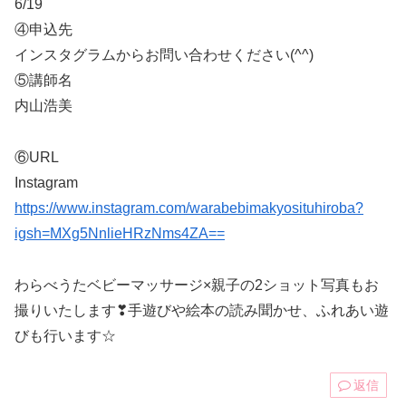
6/19
④申込先
インスタグラムからお問い合わせください(^^)
⑤講師名
内山浩美
⑥URL
Instagram
https://www.instagram.com/warabebimakyosituhiroba?
igsh=MXg5NnlieHRzNms4ZA==
わらべうたベビーマッサージ×親子の2ショット写真もお
撮りいたします❣手遊びや絵本の読み聞かせ、ふれあい遊
びも行います☆
返信