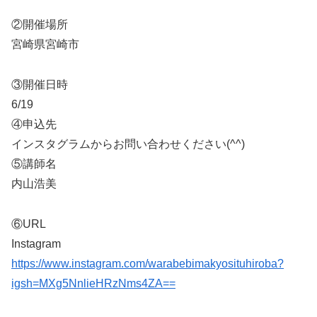
②開催場所
宮崎県宮崎市
③開催日時
6/19
④申込先
インスタグラムからお問い合わせください(^^)
⑤講師名
内山浩美
⑥URL
Instagram
https://www.instagram.com/warabebimakyosituhiroba?
igsh=MXg5NnlieHRzNms4ZA==