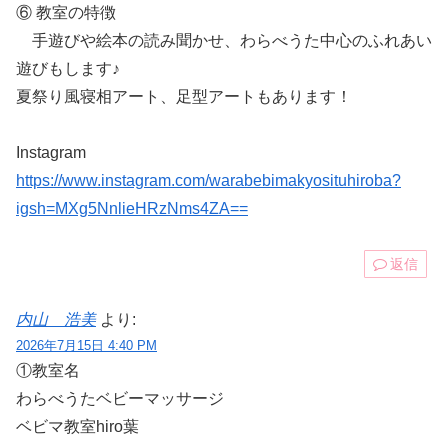
⑥ 教室の特徴
手遊びや絵本の読み聞かせ、わらべうた中心のふれあい
遊びもします♪
夏祭り風寝相アート、足型アートもあります！
Instagram
https://www.instagram.com/warabebimakyosituhiroba?
igsh=MXg5NnlieHRzNms4ZA==
返信
内山 浩美
より:
2026年7月15日 4:40 PM
①教室名
わらべうたベビーマッサージ
ベビマ教室hiro葉