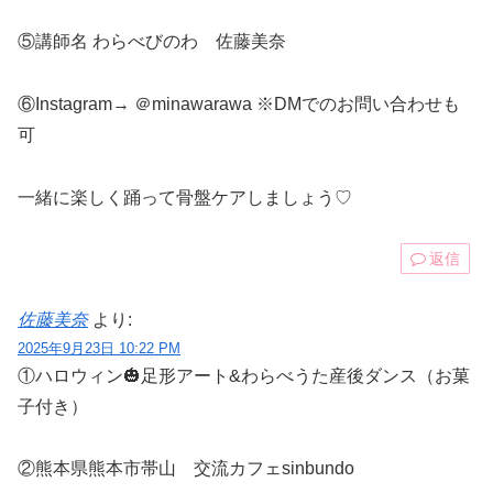
⑤講師名 わらべびのわ 佐藤美奈
⑥Instagram→ ＠minawarawa ※DMでのお問い合わせも
可
一緒に楽しく踊って骨盤ケアしましょう♡
返信
佐藤美奈
より:
2025年9月23日 10:22 PM
①ハロウィン🎃足形アート&わらべうた産後ダンス（お菓
子付き）
②熊本県熊本市帯山 交流カフェsinbundo