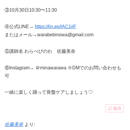
③10月30日10:30〜11:30
④公式LINE→
https://lin.ee/lAC1jlF
またはメール→warabebinowa@gmail.com
⑤講師名 わらべびのわ 佐藤美奈
⑥Instagram→ ＠minawarawa ※DMでのお問い合わせも
可
一緒に楽しく踊って骨盤ケアしましょう♡
返信
佐藤美奈
より: