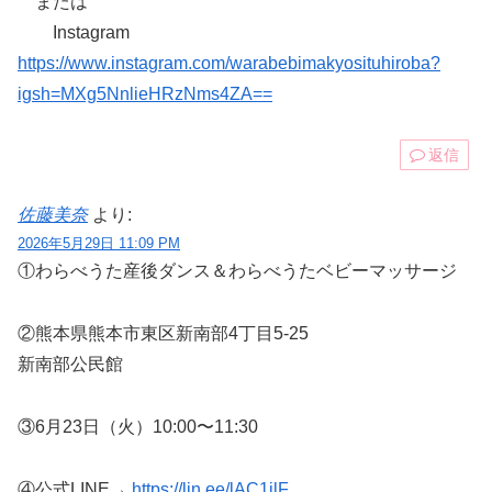
または
Instagram
https://www.instagram.com/warabebimakyosituhiroba?
igsh=MXg5NnlieHRzNms4ZA==
返信
佐藤美奈
より:
2026年5月29日 11:09 PM
①わらべうた産後ダンス＆わらべうたベビーマッサージ
②熊本県熊本市東区新南部4丁目5-25
新南部公民館
③6月23日（火）10:00〜11:30
④公式LINE→
https://lin.ee/lAC1jlF