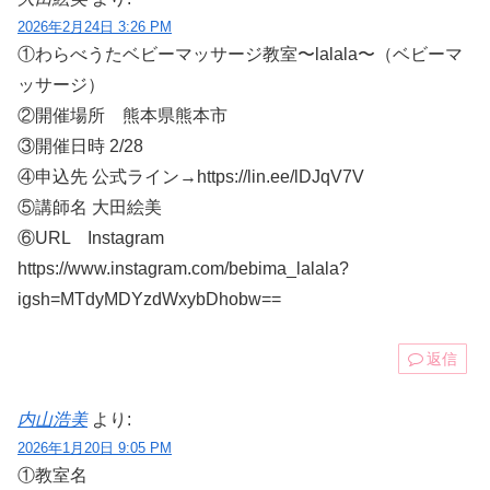
2026年2月24日 3:26 PM
①わらべうたベビーマッサージ教室〜lalala〜（ベビーマ
ッサージ）
②開催場所 熊本県熊本市
③開催日時 2/28
④申込先 公式ライン→https://lin.ee/lDJqV7V
⑤講師名 大田絵美
⑥URL Instagram
https://www.instagram.com/bebima_lalala?
igsh=MTdyMDYzdWxybDhobw==
返信
内山浩美
より:
2026年1月20日 9:05 PM
①教室名