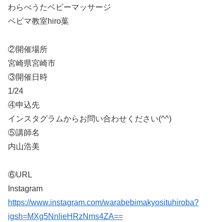
わらべうたベビーマッサージ
ベビマ教室hiro葉
②開催場所
宮崎県宮崎市
③開催日時
1/24
④申込先
インスタグラムからお問い合わせください(^^)
⑤講師名
内山浩美
⑥URL
Instagram
https://www.instagram.com/warabebimakyosituhiroba?
igsh=MXg5NnlieHRzNms4ZA==