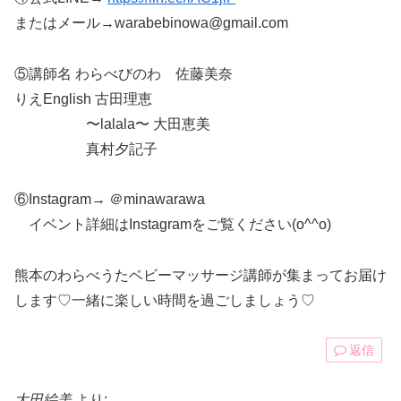
またはメール→warabebinowa@gmail.com
⑤講師名 わらべびのわ 佐藤美奈
りえEnglish 古田理恵
〜lalala〜 大田恵美
真村夕記子
⑥Instagram→ ＠minawarawa
イベント詳細はInstagramをご覧ください(o^^o)
熊本のわらべうたベビーマッサージ講師が集まってお届け
します♡一緒に楽しい時間を過ごしましょう♡
返信
大田絵美
より: