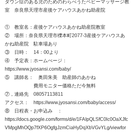
ダウン症のある児のためのわらべうたベビーマッサージ教
室 奈良県天理市産後ケアハウスあかね助産院
① 教室名：産後ケアハウスあかね助産院教室
② 場所：奈良県天理市櫟本町2077-3産後ケアハウスあ
かね助産院 駐車場あり
③ 日時： 14：00より
④ 予定表：ホームぺージ：
https://www.jyosansi.com/baby/
⑤ 講師名： 奥田朱美 助産師のあかね
費用モニター価格ただ今無料
⑦，連絡先 08057113811
アクセス： https://www.jyosansi.com/baby/access/
⑧ 日程表・お申込み ：
https://docs.google.com/forms/d/e/1FAIpQLSfC0lc0OaXJfc
VMpgMhOQp7fXP6OgfgJzmCiaHyDqXbVGvYLg/viewfor