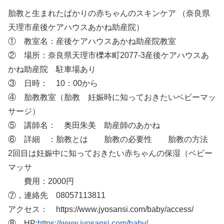
胎教と生まれたばかりの赤ちゃんのスキンケア （奈良県
天理市産後ケアハウスあかね助産院）
① 教室名：産後ケアハウスあかね助産院教室
② 場所：奈良県天理市櫟本町2077-3産後ケアハウスあ
かね助産院 駐車場あり
③ 日時： 10：00から
④ 胎教教室（胎教 妊娠時に知っておきたいベビーマッ
サージ）
⑤ 講師名： 奥田朱美 助産師のあかね
⑥ 詳細 ：胎教とは 胎教の必要性 胎教の方法
2回目は妊娠中に知っておきたい赤ちゃんの保湿（ベビー
マッサ
費用：2000円
⑦，連絡先 08057113811
アクセス： https://www.jyosansi.com/baby/access/
⑧ HP:
https://www.jyosansi.com/baby/