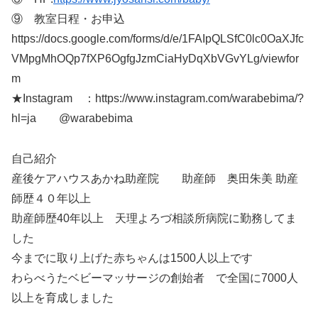
⑨ 教室日程・お申込
https://docs.google.com/forms/d/e/1FAIpQLSfC0lc0OaXJfc
VMpgMhOQp7fXP6OgfgJzmCiaHyDqXbVGvYLg/viewfor
m
★Instagram ：https://www.instagram.com/warabebima/?
hl=ja @warabebima
自己紹介
産後ケアハウスあかね助産院 助産師 奥田朱美 助産
師歴４０年以上
助産師歴40年以上 天理よろづ相談所病院に勤務してま
した
今までに取り上げた赤ちゃんは1500人以上です
わらべうたベビーマッサージの創始者 で全国に7000人
以上を育成しました