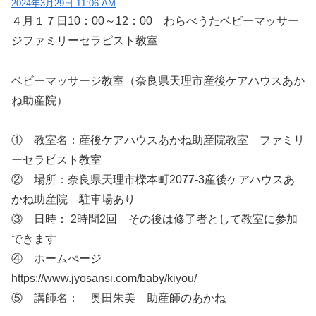
2024年3月29日 11:06 AM
４月１７日10：00～12：00 わらべうたベビーマッサー
ジファミリーセラピスト教室
ベビーマッサージ教室（奈良県天理市産後ケアハウスあか
ね助産院）
① 教室名：産後ケアハウスあかね助産院教室 ファミリ
ーセラピスト教室
② 場所：奈良県天理市櫟本町2077-3産後ケアハウスあ
かね助産院 駐車場あり
③ 日時： 2時間2回 その後は修了者として教室に参加
できます
④ ホームぺージ
https://www.jyosansi.com/baby/kiyou/
⑤ 講師名： 奥田朱美 助産師のあかね