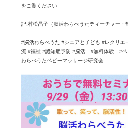
をご覧ください
記:村松晶子（脳活わらべうたティーチャー・
#脳活わらべうた #シニアと子ども #レクリエ
流 #福祉 #認知症予防 #脳活 #無料体験 
わらべうたベビーマッサージ研究会