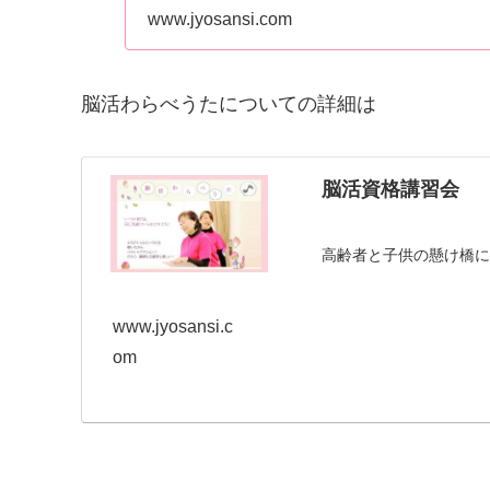
職種の方もご...
www.jyosansi.com
脳活わらべうたについての詳細は
脳活資格講習会
高齢者と子供の懸け橋
www.jyosansi.c
om