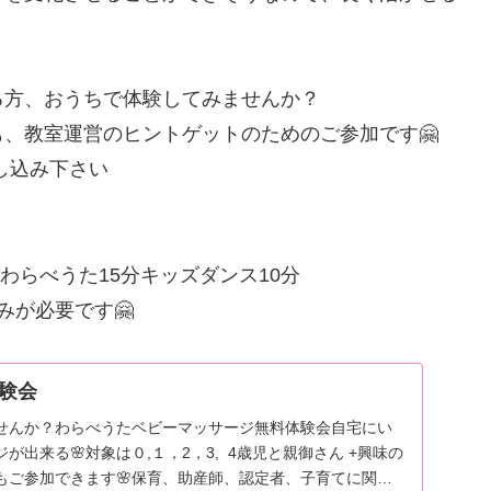
る方、おうちで体験してみませんか？
、教室運営のヒントゲットのためのご参加です🤗
し込み下さい
わらべうた15分キッズダンス10分
みが必要です🤗
験会
せんか？わらべうたベビーマッサージ無料体験会自宅にい
が出来る🌸対象は０,１，2，3, 4歳児と親御さん +興味の
もご参加できます🌸保育、助産師、認定者、子育てに関係