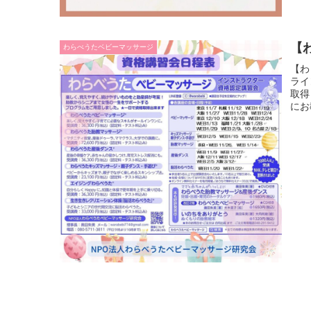
【
わらべうたベビーマッサージ
【わ
ライ
取得
にお