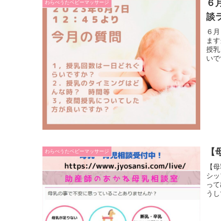
６
わらべうたベビーマッサージ
談
６月
ます
授乳
いで
【
わらべうたベビーマッサージ
【母
シッ
って
うし