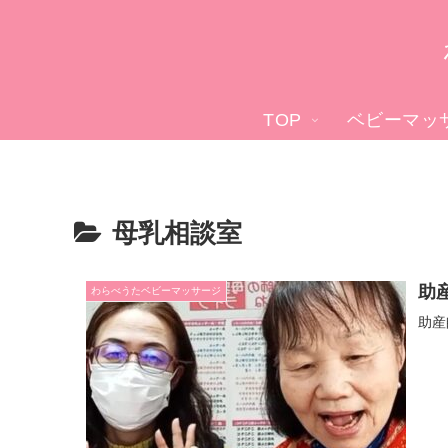
TOP
ベビーマッ
母乳相談室
助
わらべうたベビーマッサージ
助産