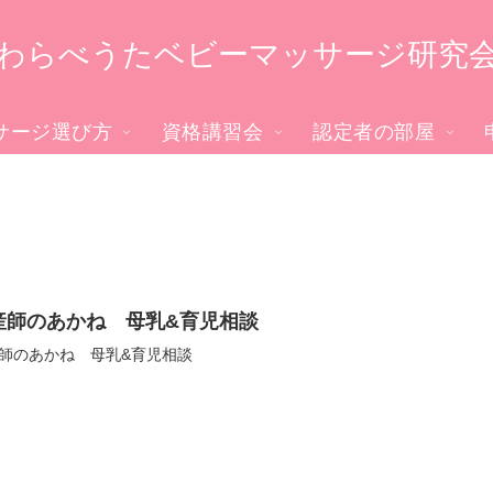
わらべうたベビーマッサージ研究
サージ選び方
資格講習会
認定者の部屋
産師のあかね 母乳&育児相談
師のあかね 母乳&育児相談