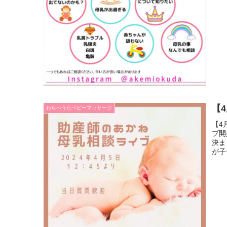
【
わらべうたベビーマッサージ
【4
ブ開
決ま
が子