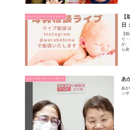
【
わらべうたベビーマッサージ
日
【助
り・
が、
ら良
あ
わらべうたベビーマッサージ
あか
ッサ