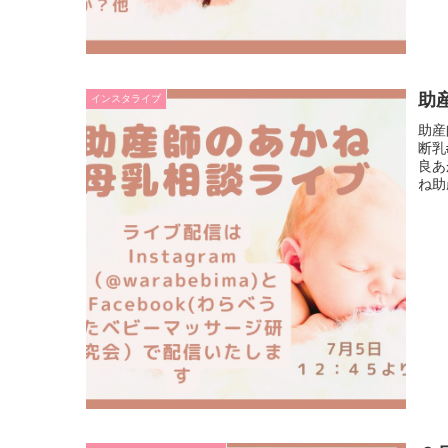
助
インスタライブ
助産
断乳
良あ
ね助