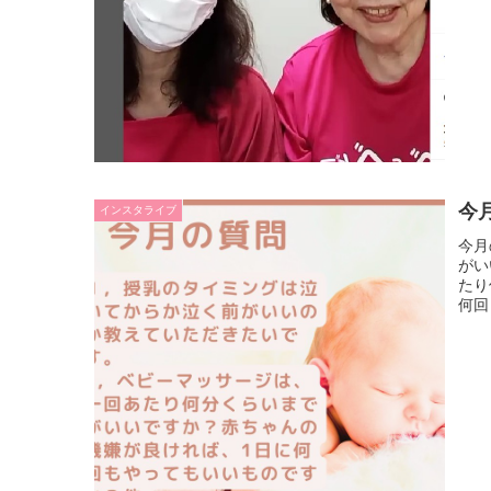
今
インスタライブ
今月
がい
たり
何回