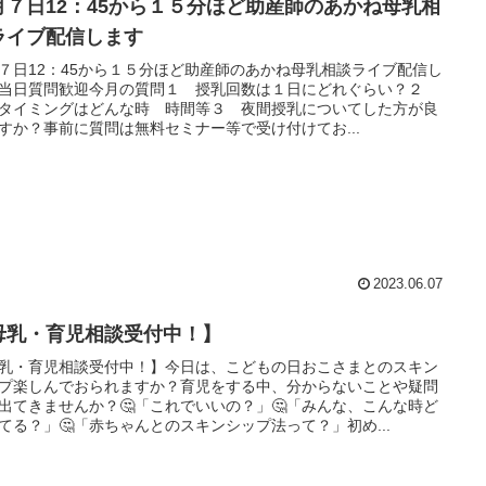
月７日12：45から１５分ほど助産師のあかね母乳相
ライブ配信します
７日12：45から１５分ほど助産師のあかね母乳相談ライブ配信し
当日質問歓迎今月の質問１ 授乳回数は１日にどれぐらい？２
タイミングはどんな時 時間等３ 夜間授乳についてした方が良
すか？事前に質問は無料セミナー等で受け付けてお...
2023.06.07
母乳・育児相談受付中！】
乳・育児相談受付中！】今日は、こどもの日おこさまとのスキン
プ楽しんでおられますか？育児をする中、分からないことや疑問
出てきませんか？🤔「これでいいの？」🤔「みんな、こんな時ど
てる？」🤔「赤ちゃんとのスキンシップ法って？」初め...