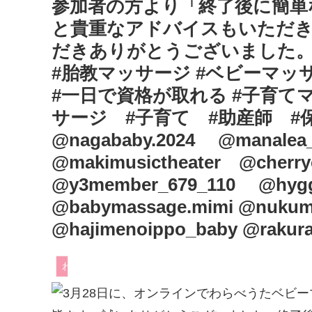
参加者の方より「終了後に簡単
と貴重なアドバイスもいただ
だきありがとうございました。#
#胎教マッサージ #ベビーマッサ
#一日で資格が取れる #子育て
サージ #子育て #助産師 #保育士
@nagababy.2024 @manale
@makimusictheater @cherr
@y3member_679_110 @hygge
@babymassage.mimi @nukumo
@hajimenoippo_baby @rakura
わらべうたベビーマッサージ