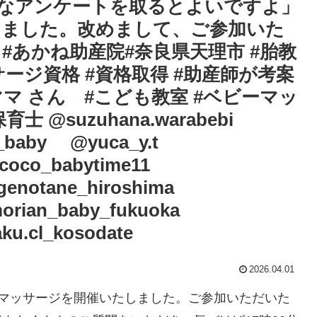
なアンケートを取るとよいですよ」
きました。改めまして、ご参加いた
あかね助産院#奈良県天理市 #胎教
ージ資格 #資格取得 #助産師が考案
ママ さん #こども教室 #ベビーマッ
 @suzuhana.warabebi
a_baby @yuca_y.t
ycoco_babytime11
notane_hiroshima
rian_baby_fukuoka
ku.cl_kosodate
2026.04.01