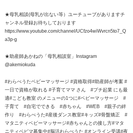
★母乳相談(母乳が出ない等）ユーチューブがありますチ
ャンネル登録お待ちしております
https://www.youtube.com/channel/UCfzo4wiWvrcn5to7_Q
a3p-g
★助産師あかねの「母乳相談室」Instagram
@akemiokuda
#わらべうたベビーマッサージ #資格取得#助産師が考案 #
一日で資格が取れる #子育てママ さん #プチ起業 にも最
適#こども教室 のメニューの1つに#ベビーマッサージ #
子育て #自宅でできる #赤ちゃん #WEB #親子の絆
作り #わらべうた#産後ダンス教室#キッズ#骨盤矯正 #
マタニティベビーマッサージ#赤ちゃんとの接し方#マタ
ニティベビマ募集中#脳活わらべうた #オンライン受講#夜