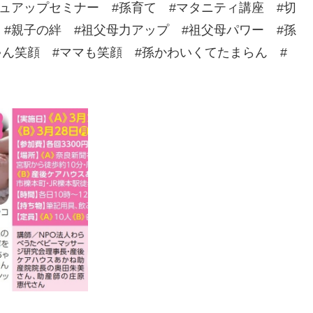
ュアップセミナー #孫育て #マタニティ講座 #切
#親子の絆 #祖父母力アップ #祖父母パワー #孫
ゃん笑顔 #ママも笑顔 #孫かわいくてたまらん #