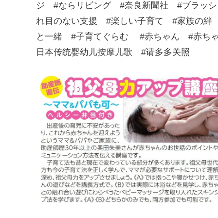
ジ #ならリビング #奈良新聞社 #ブラッシ
れ目のない支援 #楽しい子育て #家族の絆 
と一緒 #子育てぐらむ #赤ちゃん #赤ち
日本传统婴幼儿按摩儿歌 #请多多关照