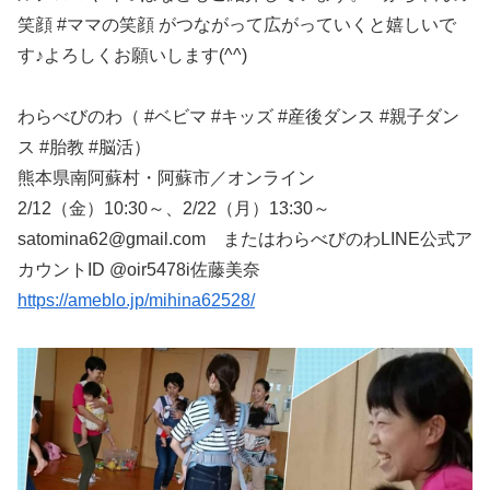
笑顔 #ママの笑顔 がつながって広がっていくと嬉しいで
す♪よろしくお願いします(^^)
わらべびのわ（ #ベビマ #キッズ #産後ダンス #親子ダン
ス #胎教 #脳活）
熊本県南阿蘇村・阿蘇市／オンライン
2/12（金）10:30～、2/22（月）13:30～
satomina62@gmail.com またはわらべびのわLINE公式ア
カウントID @oir5478i佐藤美奈
https://ameblo.jp/mihina62528/