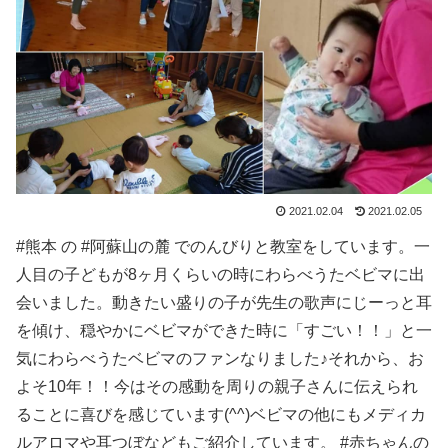
2021.02.04
2021.02.05
#熊本 の #阿蘇山の麓 でのんびりと教室をしています。一
人目の子どもが8ヶ月くらいの時にわらべうたベビマに出
会いました。動きたい盛りの子が先生の歌声にじーっと耳
を傾け、穏やかにベビマができた時に「すごい！！」と一
気にわらべうたベビマのファンなりました♪それから、お
よそ10年！！今はその感動を周りの親子さんに伝えられ
ることに喜びを感じています(^^)ベビマの他にもメディカ
ルアロマや耳つぼなどもご紹介しています。 #赤ちゃんの