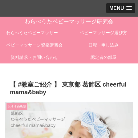
MENU
わらべうたベビーマッサージ研究会
わらべうたベビーマッサージとは
ベビーマッサージ選び方
ベビーマッサージ資格講習会
日程・申し込み
資料請求・お問い合わせ
認定者の部屋
【 #教室ご紹介 】 東京都 葛飾区 cheerful
mama&baby
おすすめ教室