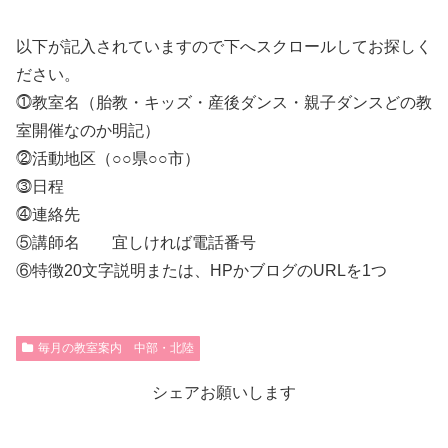
以下が記入されていますので下へスクロールしてお探しく
ださい。
⓵教室名（胎教・キッズ・産後ダンス・親子ダンスどの教
室開催なのか明記）
⓶活動地区（○○県○○市）
⓷日程
⓸連絡先
⑤講師名 宜しければ電話番号
⑥特徴20文字説明または、HPかブログのURLを1つ
毎月の教室案内 中部・北陸
シェアお願いします