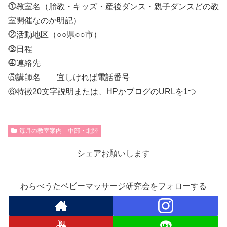
⓵教室名（胎教・キッズ・産後ダンス・親子ダンスどの教
室開催なのか明記）
⓶活動地区（○○県○○市）
⓷日程
⓸連絡先
⑤講師名 宜しければ電話番号
⑥特徴20文字説明または、HPかブログのURLを1つ
毎月の教室案内 中部・北陸
シェアお願いします
わらべうたベビーマッサージ研究会をフォローする