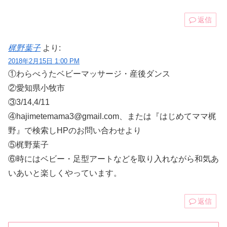
返信
梶野葉子
より:
2018年2月15日 1:00 PM
①わらべうたベビーマッサージ・産後ダンス
②愛知県小牧市
③3/14,4/11
④hajimetemama3@gmail.com、または『はじめてママ梶
野』で検索しHPのお問い合わせより
⑤梶野葉子
⑥時にはベビー・足型アートなどを取り入れながら和気あ
いあいと楽しくやっています。
返信