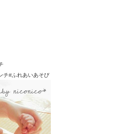
チ
ンチ#ふれあいあそび