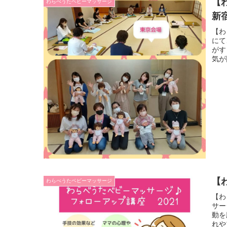
【
わらべうたベビーマッサージ
新
【わ
にて
がす
気が
【
わらべうたベビーマッサージ
【わ
サー
動を
れや