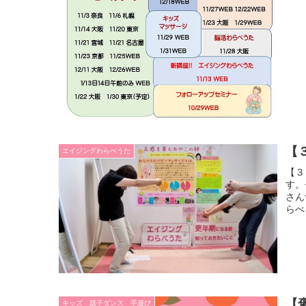
【
エイジングわらべうた
【３
す。
さん
らべ
【
キッズ 親子ダンス 手遊び