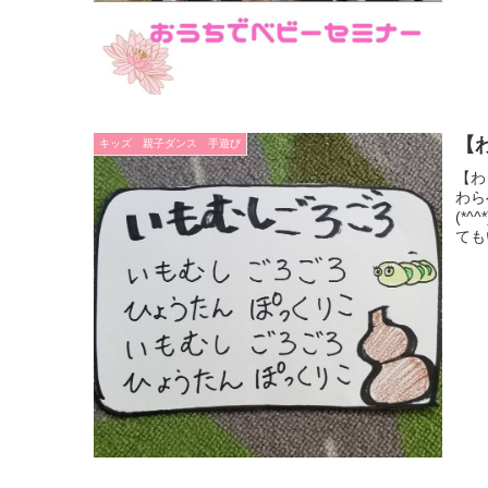
【
キッズ 親子ダンス 手遊び
【わ
わら
(*
ても