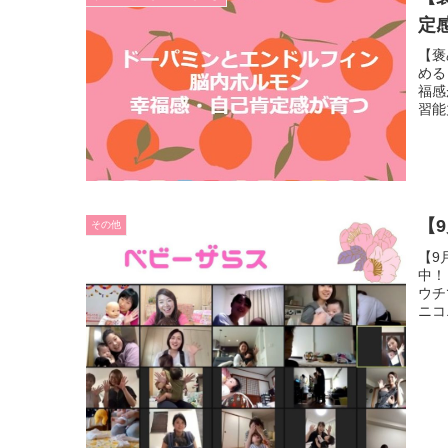
定
【褒
める
福感
習能
【
その他
【9
中！
ウチ
ニコ