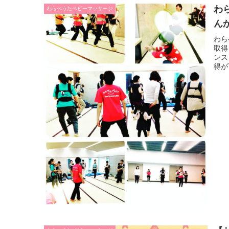
わ
わらべうたベビーマッサージ
ん
わら
取得
ンス
得が