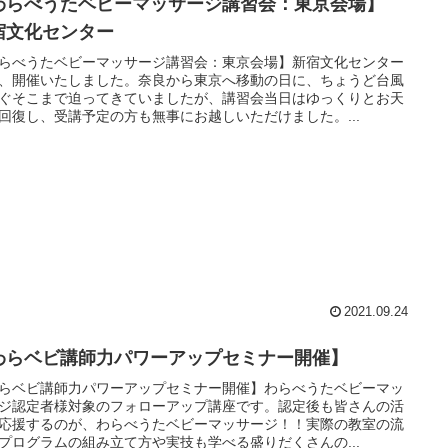
わらべうたベビーマッサージ講習会：東京会場】
宿文化センター
らべうたベビーマッサージ講習会：東京会場】新宿文化センター
、開催いたしました。奈良から東京へ移動の日に、ちょうど台風
ぐそこまで迫ってきていましたが、講習会当日はゆっくりとお天
回復し、受講予定の方も無事にお越しいただけました。...
2021.09.24
わらベビ講師力パワーアップセミナー開催】
らベビ講師力パワーアップセミナー開催】わらべうたベビーマッ
ジ認定者様対象のフォローアップ講座です。認定後も皆さんの活
応援するのが、わらべうたベビーマッサージ！！実際の教室の流
プログラムの組み立て方や実技も学べる盛りだくさんの...