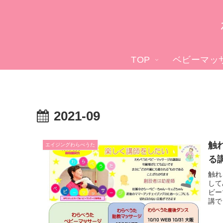
TOP
ベビーマッ
2021-09
触
エイジングわらべうた
る
触れ
して
ビー
講で