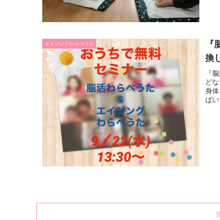
『
エイジングわらべうた
換
『脳
どな
身体
ぱい