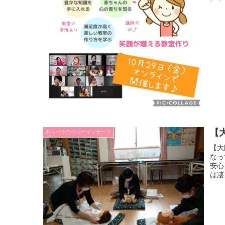
【
わらべうたベビーマッサージ
【大
なっ
安心
は凄