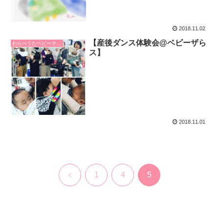
2018.11.02
【産後ダンス体験会@ベビーザら
わらべうたベビーマッサージ
ス】
2018.11.01
前
1
4
5
へ