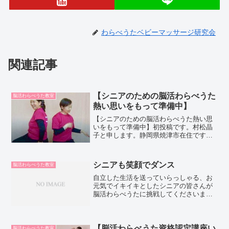
わらべうたベビーマッサージ研究会
関連記事
【シニアのための脳活わらべうた
脳活わらべうた教室
熱い思いをもって準備中】
【シニアのための脳活わらべうた熱い思
いをもって準備中】初投稿です。村松晶
子と申します。静岡県焼津市在住です。
第1木曜日にシニアのための脳活わらべう
た関連の内容を投稿致します。どうぞよ
ろしくお願いします。日本人の平均寿命
シニアも笑顔でダンス
脳活わらべうた教室
が年々延び、2017年...
自立した生活を送っていらっしゃる、お
元気でイキイキとしたシニアの皆さんが
脳活わらべうたに挑戦してくださいまし
た。まず、わらべうたをCDを聴きながら
歌ってみた後は、ステップの練習です。
皆さん真剣な表情で足運びを確認してい
ます。全員で輪になり手...
【脳活わらべうた資格認定講座い
脳活わらべうた教室