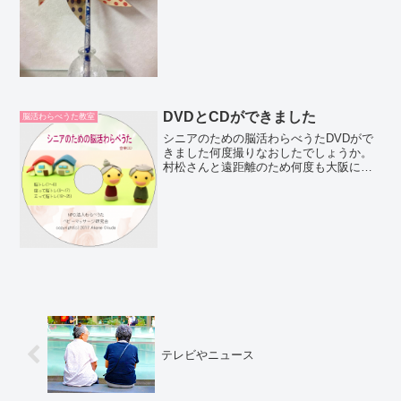
脳トレ...
DVDとCDができました
脳活わらべうた教室
シニアのための脳活わらべうたDVDがで
きました何度撮りなおしたでしょうか。
村松さんと遠距離のため何度も大阪にき
てもらいました最後は泊まりできてもら
いました。夜静かな時に録音もしまし
た。できたのがこれです 画像はフリー
で探して可愛いですね
テレビやニュース