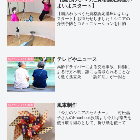
よいよスタート】
【脳活わらべうた資格認定講座いよいよ
スタート】お待たせしました！シニアの
介護予防とコミュニケーションを目的と
した『シニアのための脳活わらべうた』
資格認定講座開催します。
★H30.1.22（月）東京 新宿文化センター
★H30.1.24（水）大...
テレビやニュース
脳活わらべうた教室
高齢ドライバーによる交通事故、徘徊に
よる行方不明、誰にも看取られることな
く逝く孤立死――「認知症」が一因と見
られる事件・事故が年々目立つようにな
ってきた。だが、これは、世界に先駆け
て日本が直面する「認知症社会」の始ま
りに過ぎない。2025年...
風車制作
脳活わらべうた教室
「今月のシニアのセミナー」 村松晶
子さんのFacebook投稿より今月は指先を
使う取り組みとして、折り紙を使って風
車を作る予定?試作品も出来上がりました
✨8枚羽で見た目もGOOD❣️指先は第2の脳
と言われるほど、指を使った取り組みは