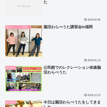
た
2019.02.06
脳活わらべうた講習会in福岡
脳活わらべうた資格取得講習会
2019.01.13
公民館でのレクレーション体操脳
脳活教室
活わらべうた
2018.12.23
今日は脳活わらべうたをしてきま
脳活教室
した