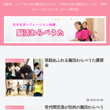
高齢者・シニアのための脳活わらべうた：子供のための脳活わらべうた：NPO
わらべうたベビーマッサージ研究会
笑顔あふれる脳活わらべうた講習
脳活わらべうた
会
2019.02.09
世代間交流が目的の脳活わらべう
脳活わらべうた