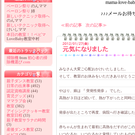
mama-love-baby@hotm
ペーロン祭り
のんママ
ペーロン祭り
姉
♪♪♪メールお待ちしてお
新しいテクニック取得へ
のんママ
前の記事
次の記事
新しいテクニック取得へ
けいしママ
本日の教室！！ベビマ
LoveBaby教室中村
2012/01/27(金)
元気になりました
最近のトラックバック
掃除機
from
初心者の掃
除機選び.com
みなさん大変ご心配おかけいたしました。
カテゴリ一覧
そして、教室のお休みをいただきありがとうご
親子ダンス教室
(53)
日常の出来事
(492)
やはり、娘は 『 突発性発疹 』 でした。
認定資格講座
(44)
育児グッズ
(41)
高熱が３日ほど続いて、熱が下がったと同時に
ママラブ会
(4)
教室
(382)
アイシングクッキー教室
発疹が出たところで再度、病院へ行き確認した
教室日程
(33)
親子教室サラナの時間
(3)
赤ちゃんが生まれて最初に高熱をだすのがこの
産後ダンス教室
(22)
いつなるか、いつなるかと覚悟していたものの
ベビマ
(20)