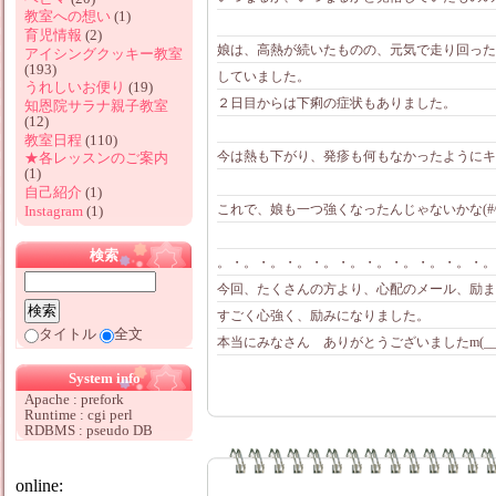
教室への想い
(1)
育児情報
(2)
娘は、高熱が続いたものの、元気で走り回った
アイシングクッキー教室
(193)
していました。
うれしいお便り
(19)
２日目からは下痢の症状もありました。
知恩院サラナ親子教室
(12)
教室日程
(110)
今は熱も下がり、発疹も何もなかったようにキレ
★各レッスンのご案内
(1)
自己紹介
(1)
これで、娘も一つ強くなったんじゃないかな(#^.
Instagram
(1)
検索
。・。・。・。・。・。・。・。・。・。・。
今回、たくさんの方より、心配のメール、励ま
すごく心強く、励みになりました。
タイトル
全文
本当にみなさん ありがとうございましたm(__
System info
Apache : prefork
Runtime : cgi perl
RDBMS : pseudo DB
online: