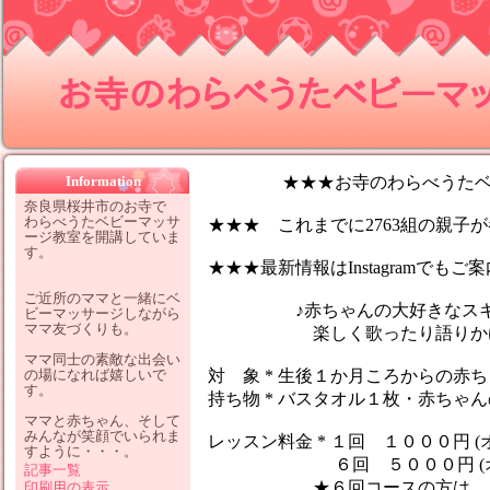
お寺のわらべうたベビーマッサ
Information
★★★お寺のわらべうたベビ
奈良県桜井市のお寺で
わらべうたベビーマッサ
★★★ これまでに2763組の親子が参
ージ教室を開講していま
す。
★★★最新情報はInstagramでも
ご近所のママと一緒にベ
♪赤ちゃんの大好きなスキン
ビーマッサージしながら
ママ友づくりも。
楽しく歌ったり語りかけなが
ママ同士の素敵な出会い
の場になれば嬉しいで
対 象 * 生後１か月ころからの赤
す。
持ち物 * バスタオル１枚・赤ちゃ
ママと赤ちゃん、そして
みんなが笑顔でいられま
レッスン料金 * １回 １０００円 (
すように・・・。
６回 ５０００円 (オイ
記事一覧
★６回コースの方は、１レッ
印刷用の表示