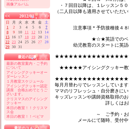
画像アルバム
・７回目以降は、１レッスン５０
（二人目以降も適用させていただい
<<
2012/01
>>
日
月
火
水
木
金
土
1
2
3
4
5
6
7
注意事項 * 予防接種後４８時
8
9
10
11
12
13
14
15
16
17
18
19
20
21
★☆★英語でのベビーマ
22
23
24
25
26
27
28
幼児教育のスタートに英語のマ
29
30
31
★★★★★★★★★★★★★★★★
最近の記事
最新の教室案内・ご予約
★★★★★アイシングクッキー教
について
アイシングクッキーオー
ダーレッスン
★★★★★★★★★★★★★★★★
１月教室スケジュール
毎月月替わりでレッスンしています♪
アイシングクッキー認定
講座 合格おめでとうご
ママのリフレッシュ・自分磨きにい
ざいます。
キッズレッスンや講師資格取得のお
クリスマスのアイシング
詳しくはお問合せ
クッキー
本日の教室！！クリスマ
ス会
～ ご予約・お問い
本日の教室！！ベビマ
メールにて随時、受付中です
最近のコメント