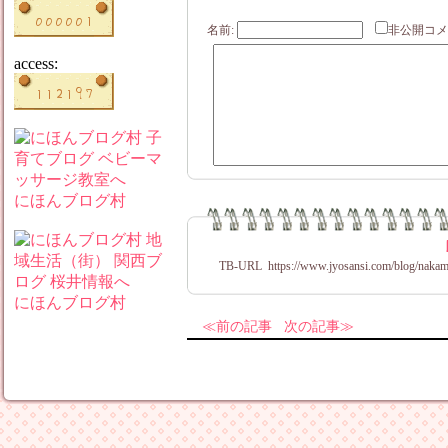
名前:
非公開
access:
にほんブログ村
TB-URL
https://www.jyosansi.com/blog/nakam
にほんブログ村
前の記事
次の記事