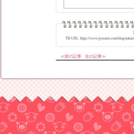
TB-URL
https://www.jyosansi.com/blog/nakam
前の記事
次の記事