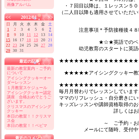
画像アルバム
・７回目以降は、１レッスン５０
（二人目以降も適用させていただい
<<
2012/01
>>
日
月
火
水
木
金
土
1
2
3
4
5
6
7
注意事項 * 予防接種後４８時
8
9
10
11
12
13
14
15
16
17
18
19
20
21
★☆★英語でのベビーマ
22
23
24
25
26
27
28
幼児教育のスタートに英語のマ
29
30
31
★★★★★★★★★★★★★★★★
最近の記事
最新の教室案内・ご予約
★★★★★アイシングクッキー教
について
アイシングクッキーオー
ダーレッスン
★★★★★★★★★★★★★★★★
１月教室スケジュール
毎月月替わりでレッスンしています♪
アイシングクッキー認定
講座 合格おめでとうご
ママのリフレッシュ・自分磨きにい
ざいます。
キッズレッスンや講師資格取得のお
クリスマスのアイシング
詳しくはお問合せ
クッキー
本日の教室！！クリスマ
ス会
～ ご予約・お問い
本日の教室！！ベビマ
メールにて随時、受付中です
最近のコメント