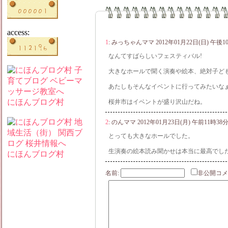
access:
1
:
みっちゃんママ
2012年01月22日(日) 午後1
なんてすばらしいフェスティバル!
大きなホールで聞く演奏や絵本、絶対子ど
あたしもそんなイベントに行ってみたいなぁ(^
にほんブログ村
桜井市はイベントが盛り沢山だね。
2
:
のんママ
2012年01月23日(月) 午前11時38
とっても大きなホールでした。
生演奏の絵本読み聞かせは本当に最高でした(
にほんブログ村
名前:
非公開