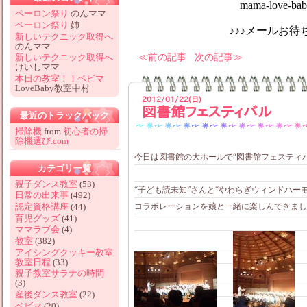
mama-love-baby@hotm
ペーロン祭り
のんママ
ペーロン祭り
姉
♪♪♪メールお待ちしてお
新しいテクニック取得へ
のんママ
前の記事
次の記事
新しいテクニック取得へ
けいしママ
本日の教室！！ベビマ
LoveBaby教室中村
2012/01/22(日)
図書館フェスティバル
最近のトラックバック
掃除機
from
初心者の掃
除機選び.com
今日は図書館の大ホールで“図書館フェスティ
カテゴリ一覧
親子ダンス教室
(53)
“子ども読未知”さんと“やわらぎウィンドハー
日常の出来事
(492)
コラボレーションを娘と一緒に楽しんできました(
認定資格講座
(44)
育児グッズ
(41)
ママラブ会
(4)
教室
(382)
アイシングクッキー教室
教室日程
(33)
親子教室サラナの時間
(3)
産後ダンス教室
(22)
ベビマ
(20)