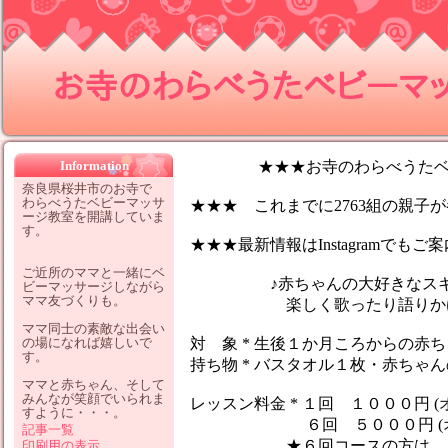
お寺のわらべうたベビーマッサ
Information
★★★お寺のわらべうたベビ
奈良県桜井市のお寺で
わらべうたベビーマッサ
★★★ これまでに2763組の親子が参
ージ教室を開講していま
す。
★★★最新情報はInstagramでも
ご近所のママと一緒にベ
♪赤ちゃんの大好きなスキン
ビーマッサージしながら
ママ友づくりも。
楽しく歌ったり語りかけなが
ママ同士の素敵な出会い
の場になれば嬉しいで
対 象 * 生後１か月ころからの赤
す。
持ち物 * バスタオル１枚・赤ちゃ
ママと赤ちゃん、そして
みんなが笑顔でいられま
レッスン料金 * １回 １０００円 (
すように・・・。
６回 ５０００円 (オイ
記事一覧
★６回コースの方は、１レッ
印刷用の表示