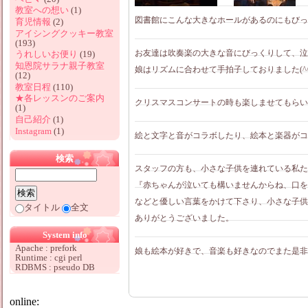
教室への想い
(1)
図書館にこんな大きなホールがあるのにもびっ
育児情報
(2)
アイシングクッキー教室
(193)
お友達は吹奏楽の大きな音にびっくりして、泣
うれしいお便り
(19)
知恩院サラナ親子教室
娘はリズムに合わせて手拍子しておりました(^
(12)
教室日程
(110)
★各レッスンのご案内
クリスマスコンサートの時も楽しませてもらい
(1)
自己紹介
(1)
Instagram
(1)
絵と文字と音がコラボしたり、絵本と楽器がコ
検索
スタッフの方も、小さな子供を連れている私た
『赤ちゃんが泣いても構いませんからね、口を
などと優しい言葉をかけて下さり、小さな子供
タイトル
全文
ありがとうございました。
System info
Apache : prefork
娘も絵本が好きで、音楽も好きなのでまた是非
Runtime : cgi perl
RDBMS : pseudo DB
online: