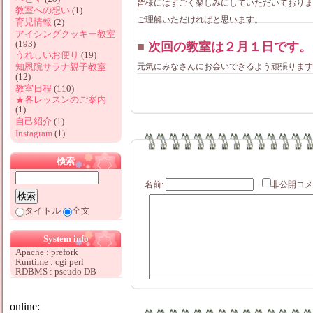
皆様にはすごく楽しみにしていただいておりま
教室への想い
(1)
ご理解いただければと思います。
育児情報
(2)
アイシングクッキー教室
(193)
■
次回の教室は２月１日です。
うれしいお便り
(19)
元気にみなさんにお会いできるよう頑張ります
知恩院サラナ親子教室
(12)
教室日程
(110)
★各レッスンのご案内
(1)
自己紹介
(1)
Instagram
(1)
検索
名前:
非公開
タイトル
全文
System info
Apache : prefork
Runtime : cgi perl
RDBMS : pseudo DB
online: