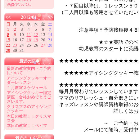
画像アルバム
・７回目以降は、１レッスン５０
（二人目以降も適用させていただい
<<
2012/01
>>
日
月
火
水
木
金
土
1
2
3
4
5
6
7
注意事項 * 予防接種後４８時
8
9
10
11
12
13
14
15
16
17
18
19
20
21
★☆★英語でのベビーマ
22
23
24
25
26
27
28
幼児教育のスタートに英語のマ
29
30
31
★★★★★★★★★★★★★★★★
最近の記事
最新の教室案内・ご予約
★★★★★アイシングクッキー教
について
アイシングクッキーオー
ダーレッスン
★★★★★★★★★★★★★★★★
１月教室スケジュール
毎月月替わりでレッスンしています♪
アイシングクッキー認定
講座 合格おめでとうご
ママのリフレッシュ・自分磨きにい
ざいます。
キッズレッスンや講師資格取得のお
クリスマスのアイシング
詳しくはお問合せ
クッキー
本日の教室！！クリスマ
ス会
～ ご予約・お問い
本日の教室！！ベビマ
メールにて随時、受付中です
最近のコメント