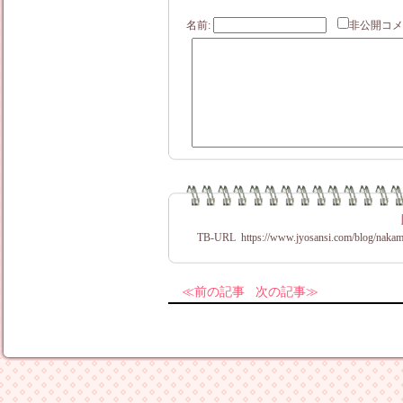
名前:
非公開
TB-URL
https://www.jyosansi.com/blog/nakam
前の記事
次の記事