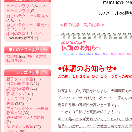
mama-love-baby@hotm
ペーロン祭り
のんママ
ペーロン祭り
姉
♪♪♪メールお待ちしてお
新しいテクニック取得へ
のんママ
前の記事
次の記事
新しいテクニック取得へ
けいしママ
本日の教室！！ベビマ
LoveBaby教室中村
2012/01/23(月)
休講のお知らせ
最近のトラックバック
掃除機
from
初心者の掃
除機選び.com
●休講のお知らせ●
カテゴリ一覧
この度、１月２５日（水）１０：００～の教室
親子ダンス教室
(53)
日常の出来事
(492)
認定資格講座
(44)
昨夜より、娘が高熱を出しまして今朝病院で検
育児グッズ
(41)
インフルエンザではなかったので、一安心なの
ママラブ会
(4)
教室
(382)
突発性発疹の可能性が高いとの事です。
アイシングクッキー教室
これから３日間ほど高熱が続くようです。
教室日程
(33)
親子教室サラナの時間
今まで熱を出さず元気でいてくれたので、親の
(3)
勝手いいますが、２５日の教室は急ですがお休
産後ダンス教室
(22)
ベビマ
(20)