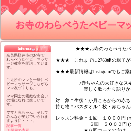
お寺のわらべうたベビーマッサ
Information
★★★お寺のわらべうたベビ
奈良県桜井市のお寺で
わらべうたベビーマッサ
★★★ これまでに2763組の親子が参
ージ教室を開講していま
す。
★★★最新情報はInstagramでも
ご近所のママと一緒にベ
♪赤ちゃんの大好きなスキン
ビーマッサージしながら
ママ友づくりも。
楽しく歌ったり語りかけなが
ママ同士の素敵な出会い
の場になれば嬉しいで
対 象 * 生後１か月ころからの赤
す。
持ち物 * バスタオル１枚・赤ちゃ
ママと赤ちゃん、そして
みんなが笑顔でいられま
レッスン料金 * １回 １０００円 (
すように・・・。
６回 ５０００円 (オイ
記事一覧
★６回コースの方は、１レッ
印刷用の表示