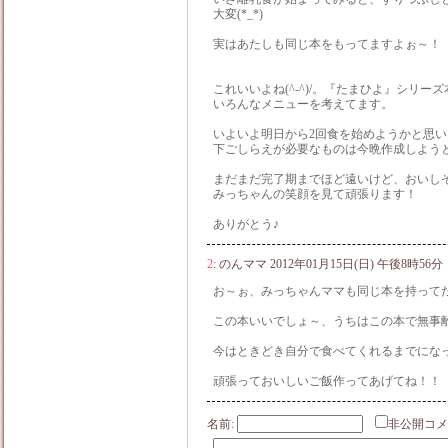
大変(*_*)
実はあたしも同じ本をもってますよぉ～！
これいいよね(^-^)/。『たまひよ』シリー
いろんなメニューを考えてます。
いよいよ明日から2回食を始めようかと思
下ごしらえが必要なものは今晩作成しよう
まだまだ完了期までほど遠いけど、おいし
みっちゃんの笑顔を見て頑張ります！
ありがとう♪
2
:
のんママ
2012年01月15日(日) 午後8時56分
お～ぉ、みっちゃんママも同じ本を持って
この本いいでしょ～、うちはこの本で無事離乳
今はときどき自分で食べてくれるまでにな
頑張っておいしいご飯作ってあげてね！！
名前:
非公開