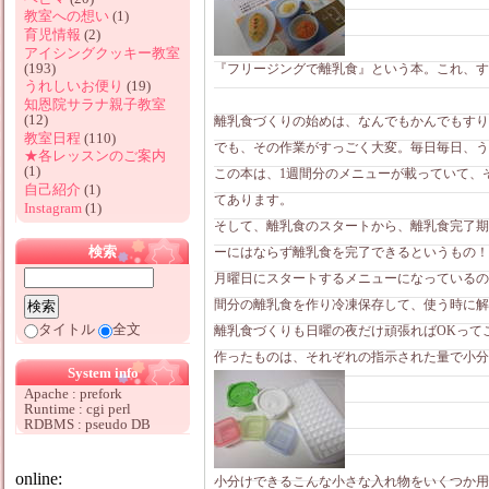
教室への想い
(1)
育児情報
(2)
アイシングクッキー教室
(193)
『フリージングで離乳食』という本。これ、す
うれしいお便り
(19)
知恩院サラナ親子教室
(12)
離乳食づくりの始めは、なんでもかんでもすり
教室日程
(110)
でも、その作業がすっごく大変。毎日毎日、う
★各レッスンのご案内
(1)
この本は、1週間分のメニューが載っていて、
自己紹介
(1)
てあります。
Instagram
(1)
そして、離乳食のスタートから、離乳食完了期
検索
ーにはならず離乳食を完了できるというもの！
月曜日にスタートするメニューになっているの
間分の離乳食を作り冷凍保存して、使う時に解
タイトル
全文
離乳食づくりも日曜の夜だけ頑張ればOKって
作ったものは、それぞれの指示された量で小分
System info
Apache : prefork
Runtime : cgi perl
RDBMS : pseudo DB
online:
小分けできるこんな小さな入れ物をいくつか用