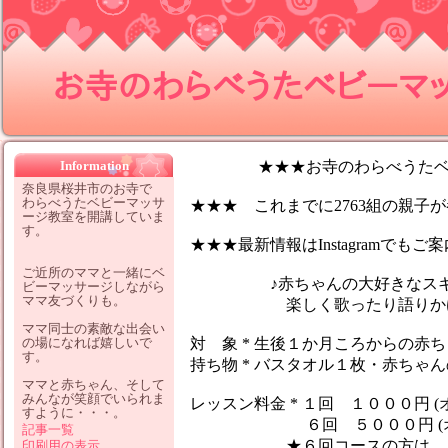
お寺のわらべうたベビーマッサ
Information
★★★お寺のわらべうたベビ
奈良県桜井市のお寺で
わらべうたベビーマッサ
★★★ これまでに2763組の親子が参
ージ教室を開講していま
す。
★★★最新情報はInstagramでも
ご近所のママと一緒にベ
♪赤ちゃんの大好きなスキン
ビーマッサージしながら
ママ友づくりも。
楽しく歌ったり語りかけなが
ママ同士の素敵な出会い
の場になれば嬉しいで
対 象 * 生後１か月ころからの赤
す。
持ち物 * バスタオル１枚・赤ちゃ
ママと赤ちゃん、そして
みんなが笑顔でいられま
レッスン料金 * １回 １０００円 (
すように・・・。
６回 ５０００円 (オイ
記事一覧
★６回コースの方は、１レッ
印刷用の表示