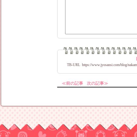
TB-URL
https://www.jyosansi.com/blog/nakam
前の記事
次の記事