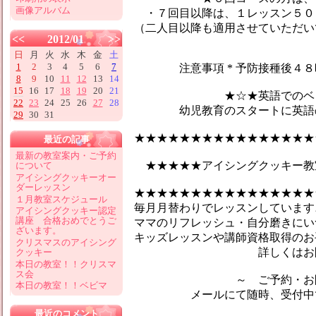
画像アルバム
・７回目以降は、１レッスン５０
（二人目以降も適用させていただい
<<
2012/01
>>
日
月
火
水
木
金
土
1
2
3
4
5
6
7
注意事項 * 予防接種後４８時
8
9
10
11
12
13
14
15
16
17
18
19
20
21
★☆★英語でのベビーマ
22
23
24
25
26
27
28
幼児教育のスタートに英語のマ
29
30
31
★★★★★★★★★★★★★★★★
最近の記事
最新の教室案内・ご予約
★★★★★アイシングクッキー教
について
アイシングクッキーオー
ダーレッスン
★★★★★★★★★★★★★★★★
１月教室スケジュール
毎月月替わりでレッスンしています♪
アイシングクッキー認定
講座 合格おめでとうご
ママのリフレッシュ・自分磨きにい
ざいます。
キッズレッスンや講師資格取得のお
クリスマスのアイシング
詳しくはお問合せ
クッキー
本日の教室！！クリスマ
ス会
～ ご予約・お問い
本日の教室！！ベビマ
メールにて随時、受付中です
最近のコメント