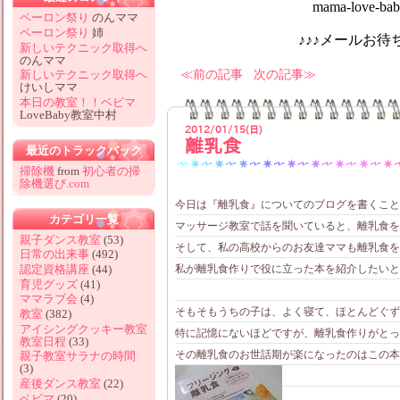
mama-love-baby@hotm
ペーロン祭り
のんママ
ペーロン祭り
姉
♪♪♪メールお待ちしてお
新しいテクニック取得へ
のんママ
前の記事
次の記事
新しいテクニック取得へ
けいしママ
本日の教室！！ベビマ
LoveBaby教室中村
2012/01/15(日)
離乳食
最近のトラックバック
掃除機
from
初心者の掃
除機選び.com
今日は『離乳食』についてのブログを書くこと
カテゴリ一覧
マッサージ教室で話を聞いていると、離乳食を
親子ダンス教室
(53)
そして、私の高校からのお友達ママも離乳食を
日常の出来事
(492)
私が離乳食作りで役に立った本を紹介したいと思
認定資格講座
(44)
育児グッズ
(41)
ママラブ会
(4)
そもそもうちの子は、よく寝て、ほとんどぐず
教室
(382)
アイシングクッキー教室
特に記憶にないほどですが、離乳食作りがとっ
教室日程
(33)
その離乳食のお世話期が楽になったのはこの本
親子教室サラナの時間
(3)
産後ダンス教室
(22)
ベビマ
(20)