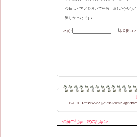
今日はピアノを弾いて発散しました(^O^)／
楽しかったです♪
名前:
非公開
TB-URL
https://www.jyosansi.com/blog/nakam
前の記事
次の記事