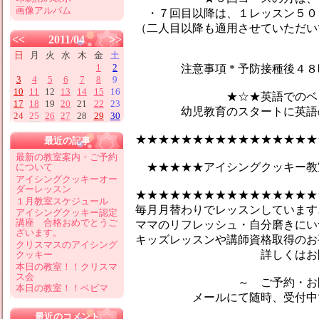
画像アルバム
・７回目以降は、１レッスン５０
（二人目以降も適用させていただい
<<
2011/04
>>
日
月
火
水
木
金
土
1
2
注意事項 * 予防接種後４８時
3
4
5
6
7
8
9
10
11
12
13
14
15
16
★☆★英語でのベビーマ
17
18
19
20
21
22
23
幼児教育のスタートに英語のマ
24
25
26
27
28
29
30
★★★★★★★★★★★★★★★★
最近の記事
最新の教室案内・ご予約
★★★★★アイシングクッキー教
について
アイシングクッキーオー
ダーレッスン
★★★★★★★★★★★★★★★★
１月教室スケジュール
毎月月替わりでレッスンしています♪
アイシングクッキー認定
講座 合格おめでとうご
ママのリフレッシュ・自分磨きにい
ざいます。
キッズレッスンや講師資格取得のお
クリスマスのアイシング
詳しくはお問合せ
クッキー
本日の教室！！クリスマ
ス会
～ ご予約・お問い
本日の教室！！ベビマ
メールにて随時、受付中です
最近のコメント