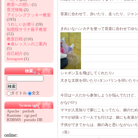
教室への想い
(1)
育児情報
(2)
音楽に合わせて、歩いたり、走ったり、ジャン
アイシングクッキー教室
(193)
うれしいお便り
(19)
きれいなハンカチを使って音楽に合わせてゆら
知恩院サラナ親子教室
(12)
教室日程
(110)
★各レッスンのご案内
(1)
自己紹介
(1)
Instagram
(1)
検索
シャボン玉を飛ばしてくれたり♪
大きな太鼓を叩いたり♪タンバリンを叩いたり♪
タイトル
全文
今日は一人だから参加しようか悩んでたけど、
かな(^O^)
System info
ママが人見知りで家にこもってたら、娘のため
Apache : prefork
Runtime : cgi perl
ママが頑張って一人でも行けば、娘にも友達が
RDBMS : pseudo DB
子供ができてからは、娘の為と思いながらいろ
（笑）
online: