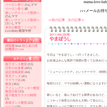
mama-love-baby@hotm
ペーロン祭り
のんママ
ペーロン祭り
姉
♪♪♪メールお待ちしてお
新しいテクニック取得へ
のんママ
前の記事
次の記事
新しいテクニック取得へ
けいしママ
本日の教室！！ベビマ
LoveBaby教室中村
2011/04/25(月)
やまぼうし
最近のトラックバック
掃除機
from
初心者の掃
除機選び.com
今日は『やまぼうし』へ行ってきました。
カテゴリ一覧
お友達はみんな風邪で体調が悪くてお休みだっ
親子ダンス教室
(53)
日常の出来事
(492)
『ミュージックケア』というテーマで、1時間し
認定資格講座
(44)
育児グッズ
(41)
ママラブ会
(4)
毎回だけど、ママが結構いい運動になります(^
教室
(382)
アイシングクッキー教室
教室日程
(33)
家にいると、遊んであげても限界があるけど、
親子教室サラナの時間
(3)
こうやって保育士の先生も大勢いて安心だし、
産後ダンス教室
(22)
刺激がたっぷりで娘だけでなく、ママも楽しい
ベビマ
(20)