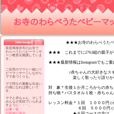
お寺のわらべうたベビーマッサ
Information
★★★お寺のわらべうたベビ
奈良県桜井市のお寺で
わらべうたベビーマッサ
★★★ これまでに2763組の親子が参
ージ教室を開講していま
す。
★★★最新情報はInstagramでも
ご近所のママと一緒にベ
♪赤ちゃんの大好きなスキン
ビーマッサージしながら
ママ友づくりも。
楽しく歌ったり語りかけなが
ママ同士の素敵な出会い
の場になれば嬉しいで
対 象 * 生後１か月ころからの赤
す。
持ち物 * バスタオル１枚・赤ちゃ
ママと赤ちゃん、そして
みんなが笑顔でいられま
レッスン料金 * １回 １０００円 (
すように・・・。
６回 ５０００円 (オイ
記事一覧
★６回コースの方は、１レッ
印刷用の表示