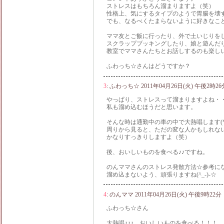
ストレスはもちろん溜まりますよ（笑）
性格上、気にするタイプのようで胃腸を壊
でも、なるべくたまらないように好きなことを
ママ友とご飯に行ったり、外で土いじりを
スクラップブッキングしたり、娘と遊んだり、
教室でママさんたちとお話しするのも楽し
ふわっち☆さんはどうですか？
3
:
ふわっち☆
2011年04月26日(火) 午後2時26
やっぱり、ストレスって溜まりますよね・
私も溜め込むほうだと思います。
そんな時は通勤中の車の中で大熱唱します(*^
周りから見ると、ただの変な人かもしれな
かなりすっきりしますよ（笑）
後、おいしいものを食べる♪♪ですね。
のんママさんのストレス発散方法☆参考に
溜め込まないよう、頑張りますね(^_-)-☆
4
:
のんママ
2011年04月26日(火) 午後9時22分
ふわっち☆さん
大熱唱♪♪♪ おいしいものを食べる！！！ 