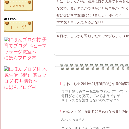
とは、いいながら、結局は自分の為でもあるん
なので、またどこかで見かけたら声をかけてく
ぜひぜひママ友達になりましょう♪(^O^)／
access:
ママ友１００人できるかな♪♪♪
今日は、しっかり運動したのでめずらしく３時間お
にほんブログ村
1
:
ふわっち☆
2011年04月26日(火) 午前9時57
にほんブログ村
ママも楽しめて一石二鳥ですね（*^_^*）♪
毎日がとても充実しているようですが、
ストレスとか溜まらないのですか？？
2
:
のんママ
2011年04月26日(火) 午後1時42分
ふわっち☆さん
コメントありがとうございます。