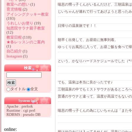
教室への想い
(1)
喘息の甥っ子くんがいるんだけど、三朝温泉は
育児情報
(2)
じいちゃんが連れて行ってあげようと思ったみ
アイシングクッキー教室
(193)
うれしいお便り
(19)
日帰りの温泉旅です！！
知恩院サラナ親子教室
(12)
教室日程
(110)
朝早く出発して、お昼前に無事到着。
★各レッスンのご案内
(1)
ゆっくりお風呂に入って、お昼ご飯を食べて帰
自己紹介
(1)
Instagram
(1)
という、かなりハードスケジュールでした（*^_
検索
でも、温泉は本当に良かったです♪
タイトル
全文
三朝温泉の中でもミストサウナがあるところへ
普通のサウナと違って、温度が高温でもないの
System info
Apache : prefork
Runtime : cgi perl
喘息の甥っ子くんの為にじいちゃんは「また今
RDBMS : pseudo DB
online:
娘はサウナには入ってませんが、温泉につかっ