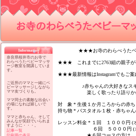
お寺のわらべうたベビーマッサ
Information
★★★お寺のわらべうたベビ
奈良県桜井市のお寺で
わらべうたベビーマッサ
★★★ これまでに2763組の親子が参
ージ教室を開講していま
す。
★★★最新情報はInstagramでも
ご近所のママと一緒にベ
♪赤ちゃんの大好きなスキン
ビーマッサージしながら
ママ友づくりも。
楽しく歌ったり語りかけなが
ママ同士の素敵な出会い
の場になれば嬉しいで
対 象 * 生後１か月ころからの赤
す。
持ち物 * バスタオル１枚・赤ちゃ
ママと赤ちゃん、そして
みんなが笑顔でいられま
レッスン料金 * １回 １０００円 (
すように・・・。
６回 ５０００円 (オイ
記事一覧
★６回コースの方は、１レッ
印刷用の表示