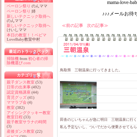
mama-love-baby@hotm
ペーロン祭り
のんママ
ペーロン祭り
姉
♪♪♪メールお待ちしてお
新しいテクニック取得へ
のんママ
前の記事
次の記事
新しいテクニック取得へ
けいしママ
本日の教室！！ベビマ
LoveBaby教室中村
2011/04/01(金)
三朝温泉
最近のトラックバック
掃除機
from
初心者の掃
除機選び.com
鳥取県 三朝温泉に行ってきました。
カテゴリ一覧
親子ダンス教室
(53)
日常の出来事
(492)
認定資格講座
(44)
育児グッズ
(41)
ママラブ会
(4)
教室
(382)
アイシングクッキー教室
教室日程
(33)
田舎のじいちゃんが急に明日 三朝温泉に行く
親子教室サラナの時間
(3)
私も予定ないし、ついでだから便乗させてもらお
産後ダンス教室
(22)
ベビマ
(20)