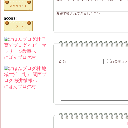
母娘で癒されてきました(^^♪
access:
にほんブログ村
名前:
非公開
にほんブログ村