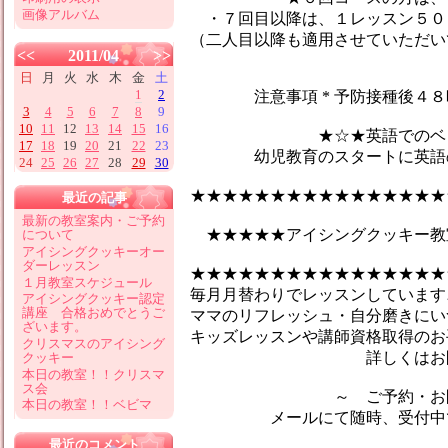
画像アルバム
・７回目以降は、１レッスン５０
（二人目以降も適用させていただい
<<
2011/04
>>
日
月
火
水
木
金
土
1
2
注意事項 * 予防接種後４８時
3
4
5
6
7
8
9
10
11
12
13
14
15
16
★☆★英語でのベビーマ
17
18
19
20
21
22
23
幼児教育のスタートに英語のマ
24
25
26
27
28
29
30
★★★★★★★★★★★★★★★★
最近の記事
最新の教室案内・ご予約
★★★★★アイシングクッキー教
について
アイシングクッキーオー
ダーレッスン
★★★★★★★★★★★★★★★★
１月教室スケジュール
毎月月替わりでレッスンしています♪
アイシングクッキー認定
講座 合格おめでとうご
ママのリフレッシュ・自分磨きにい
ざいます。
キッズレッスンや講師資格取得のお
クリスマスのアイシング
詳しくはお問合せ
クッキー
本日の教室！！クリスマ
ス会
～ ご予約・お問い
本日の教室！！ベビマ
メールにて随時、受付中です
最近のコメント