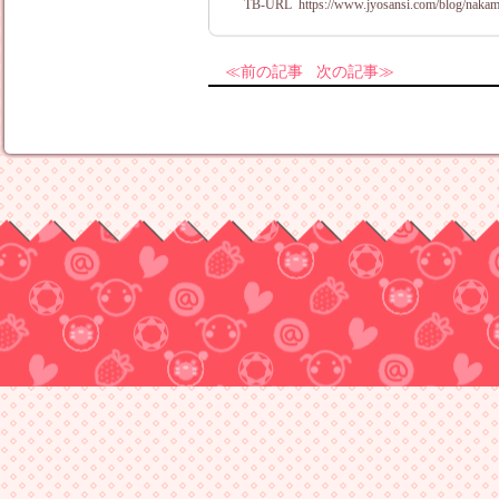
TB-URL
https://www.jyosansi.com/blog/nakam
前の記事
次の記事