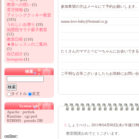
教室への想い
(1)
参加希望の方はメールにて予約お願いします。
育児情報
(2)
アイシングクッキー教室
(193)
mama-love-baby@hotmail.co.jp
うれしいお便り
(19)
知恩院サラナ親子教室
(12)
教室日程
(110)
★各レッスンのご案内
(1)
たくさんのママとベビーちゃんにお会いできる
自己紹介
(1)
Instagram
(1)
検索
ご不明な点等ございましたらお気軽にお問い合
タイトル
全文
System info
Apache : prefork
Runtime : cgi perl
RDBMS : pseudo DB
1
:
しょうべりぃ
2011年04月06日(水) 午後11
教室開講おめでとうございます。
online: