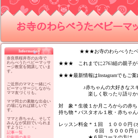
お寺のわらべうたベビーマッサ
Information
★★★お寺のわらべうたベビ
奈良県桜井市のお寺で
わらべうたベビーマッサ
★★★ これまでに2763組の親子が参
ージ教室を開講していま
す。
★★★最新情報はInstagramでも
ご近所のママと一緒にベ
♪赤ちゃんの大好きなスキン
ビーマッサージしながら
ママ友づくりも。
楽しく歌ったり語りかけなが
ママ同士の素敵な出会い
の場になれば嬉しいで
対 象 * 生後１か月ころからの赤
す。
持ち物 * バスタオル１枚・赤ちゃ
ママと赤ちゃん、そして
みんなが笑顔でいられま
レッスン料金 * １回 １０００円 (
すように・・・。
６回 ５０００円 (オイ
記事一覧
★６回コースの方は、１レッ
印刷用の表示