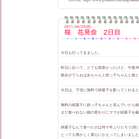
TB-URL
https://www.jyosansi.com/blog/nakam
2011/04/03(日)
桜 花見会 2日目
今日も行ってきました。
昨日に比べて、とても肌寒かったけど、午後3
散歩がてらおばあちゃんと姪っ子ちゃんと娘と
今日は、子供に無料で綿菓子を配ってくれると
無料の綿菓子に姪っ子ちゃんと並んでいたら娘
まだ食べれない娘の変わりにママが綿菓子を戴きま
綿菓子なんて食べたのは何十年ぶりだろう(笑)
とっても懐かしく童心にかえってしまいました