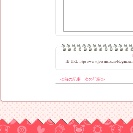
TB-URL
https://www.jyosansi.com/blog/nakam
前の記事
次の記事