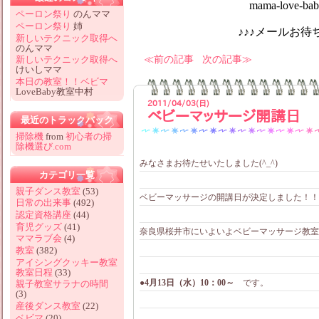
mama-love-baby@hotm
ペーロン祭り
のんママ
ペーロン祭り
姉
♪♪♪メールお待ちしてお
新しいテクニック取得へ
のんママ
前の記事
次の記事
新しいテクニック取得へ
けいしママ
本日の教室！！ベビマ
LoveBaby教室中村
2011/04/03(日)
ベビーマッサージ開講日
最近のトラックバック
掃除機
from
初心者の掃
除機選び.com
みなさまお待たせいたしました(^_^)
カテゴリ一覧
親子ダンス教室
(53)
ベビーマッサージの開講日が決定しました！！
日常の出来事
(492)
認定資格講座
(44)
育児グッズ
(41)
奈良県桜井市にいよいよベビーマッサージ教室
ママラブ会
(4)
教室
(382)
アイシングクッキー教室
教室日程
(33)
●4月13日（水）10：00～
です。
親子教室サラナの時間
(3)
産後ダンス教室
(22)
ベビマ
(20)