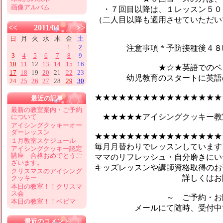
画像アルバム
・７回目以降は、１レッスン５０
（二人目以降も適用させていただい
<<
2011/04
>>
日
月
火
水
木
金
土
1
2
注意事項 * 予防接種後４８時
3
4
5
6
7
8
9
10
11
12
13
14
15
16
★☆★英語でのベビーマ
17
18
19
20
21
22
23
幼児教育のスタートに英語のマ
24
25
26
27
28
29
30
★★★★★★★★★★★★★★★★
最近の記事
最新の教室案内・ご予約
★★★★★アイシングクッキー教
について
アイシングクッキーオー
ダーレッスン
★★★★★★★★★★★★★★★★
１月教室スケジュール
毎月月替わりでレッスンしています♪
アイシングクッキー認定
講座 合格おめでとうご
ママのリフレッシュ・自分磨きにい
ざいます。
キッズレッスンや講師資格取得のお
クリスマスのアイシング
詳しくはお問合せ
クッキー
本日の教室！！クリスマ
ス会
～ ご予約・お問い
本日の教室！！ベビマ
メールにて随時、受付中です
最近のコメント