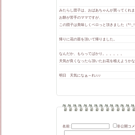
みたらし団子は、おばあちゃんが買ってくれま
お餅が苦手のママですが、
この団子は美味しくペロっと頂きました（*^_^
帰りに花の苗を頂いて帰りました。
なんだか、もらってばかり。。。。。。
天気が良くなったら頂いたお花を植えようかな
明日 天気になぁ～れ♪♪♪
名前:
非公開