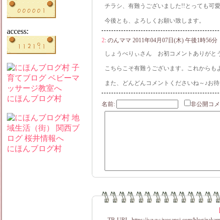
チラシ、有難うございました!!とっても可愛
今後とも、よろしくお願い致します。
access:
2
:
のんママ
2011年04月07日(木) 午後1時56分
しょうべりぃさん お初コメントありがとうご
こちらこそ有難うございます。これからも
また、どんどんコメントくださいね～♪お待
にほんブログ村
名前:
非公開
にほんブログ村