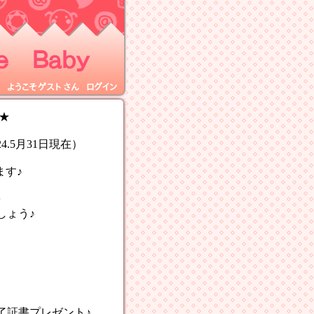
 Ｂａｂｙ
ようこそ
ゲスト
さん
ログイン
★
.5月31日現在）
ます♪
を
ょう♪
書プレゼント♪