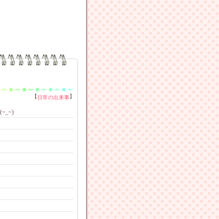
【
】
日常の出来事
_~)