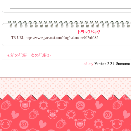
TB-URL
https://www.jyosansi.com/blog/nakamura/027/tb/
.S5
前の記事
次の記事
adiary
Version 2.21.