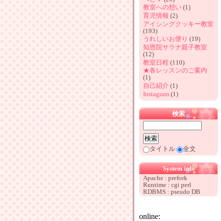
教室への想い
(1)
育児情報
(2)
アイシングクッキー教室
(193)
うれしいお便り
(19)
知恩院サラナ親子教室
(12)
教室日程
(110)
★各レッスンのご案内
(1)
自己紹介
(1)
Instagram
(1)
検索
タイトル
全文
System info
Apache : prefork
Runtime : cgi perl
RDBMS : pseudo DB
online: