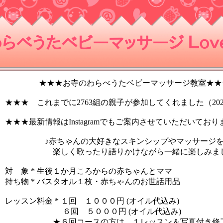
らべうたベビーマッサージ Ｌｏｖｅ
★★★お寺のわらべうたベビーマッサージ教室★★
★★★ これまでに2763組の親子が参加してくれました（2024
★★★最新情報はInstagramでもご案内させていただいており
♪赤ちゃんの大好きなスキンシップやマッサージ
楽しく歌ったり語りかけながら一緒に楽しみまし
対 象 * 生後１か月ころからの赤ちゃんとママ
持ち物 * バスタオル１枚・赤ちゃんのお世話用品
レッスン料金 * １回 １０００円 (オイル代込み)
６回 ５０００円 (オイル代込み)
★６回コースの方は、１レッスン＆写真付き修了証