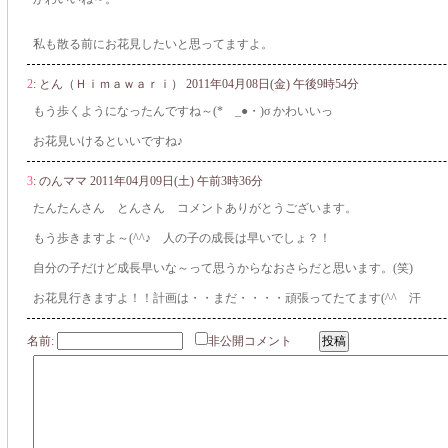
私も散る前にお花見したいと思ってますよ。
2
:
とん（Ｈｉｍａｗａｒｉ）
2011年04月08日(金) 午後9時54分
もう歩くようになったんですね～(*ゝ_●・)σ かわいいっ
お花見いけるといいですね♪
3
:
のんママ
2011年04月09日(土) 午前3時36分
たんたんさん とんさん コメントありがとうございます。
もう歩きますよ～(^^♪ 人の子の成長は早いでしょ？！
自分の子だけど成長早いな～って思うからなおさらだと思います。(笑)
お花見行きますよ！！計画は・・まだ・・・・頑張ってたてます(^^ゞ汗
名前:
非公開コメント