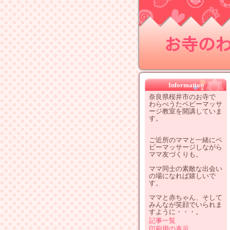
お寺のわ
Information
奈良県桜井市のお寺で
わらべうたベビーマッサ
ージ教室を開講していま
す。
ご近所のママと一緒にベ
ビーマッサージしながら
ママ友づくりも。
ママ同士の素敵な出会い
の場になれば嬉しいで
す。
ママと赤ちゃん、そして
みんなが笑顔でいられま
すように・・・。
記事一覧
印刷用の表示