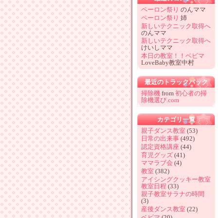
ペーロン祭り
のんママ
ペーロン祭り
姉
新しいテクニック取得へ
のんママ
新しいテクニック取得へ
けいしママ
本日の教室！！ベビマ
LoveBaby教室中村
最近のトラックバック
掃除機
from
初心者の掃
除機選び.com
カテゴリ一覧
親子ダンス教室
(53)
日常の出来事
(492)
認定資格講座
(44)
育児グッズ
(41)
ママラブ会
(4)
教室
(382)
アイシングクッキー教室
教室日程
(33)
親子教室サラナの時間
(3)
産後ダンス教室
(22)
ベビマ
(20)