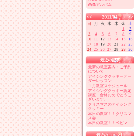
画像アルバム
<<
2011/04
>>
日
月
火
水
木
金
土
1
2
3
4
5
6
7
8
9
10
11
12
13
14
15
16
17
18
19
20
21
22
23
24
25
26
27
28
29
30
最近の記事
最新の教室案内・ご予約
について
アイシングクッキーオー
ダーレッスン
１月教室スケジュール
アイシングクッキー認定
講座 合格おめでとうご
ざいます。
クリスマスのアイシング
クッキー
本日の教室！！クリスマ
ス会
本日の教室！！ベビマ
最近のコメント