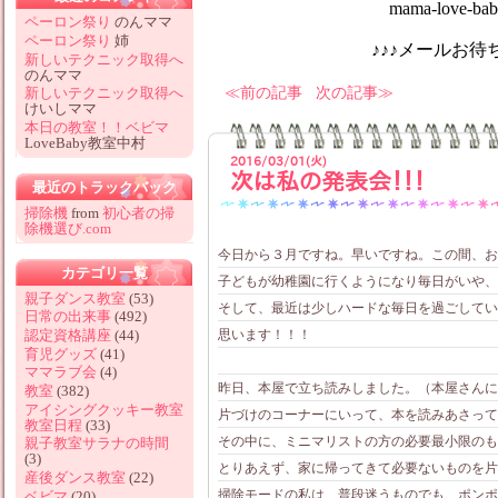
mama-love-baby@hotm
ペーロン祭り
のんママ
ペーロン祭り
姉
♪♪♪メールお待ちしてお
新しいテクニック取得へ
のんママ
前の記事
次の記事
新しいテクニック取得へ
けいしママ
本日の教室！！ベビマ
LoveBaby教室中村
2016/03/01(火)
次は私の発表会！！！
最近のトラックバック
掃除機
from
初心者の掃
除機選び.com
今日から３月ですね。早いですね。この間、お正
カテゴリ一覧
子どもが幼稚園に行くようになり毎日がいや、
親子ダンス教室
(53)
そして、最近は少しハードな毎日を過ごしてい
日常の出来事
(492)
思います！！！
認定資格講座
(44)
育児グッズ
(41)
ママラブ会
(4)
昨日、本屋で立ち読みしました。（本屋さんに
教室
(382)
アイシングクッキー教室
片づけのコーナーにいって、本を読みあさって
教室日程
(33)
その中に、ミニマリストの方の必要最小限のも
親子教室サラナの時間
(3)
とりあえず、家に帰ってきて必要ないものを片
産後ダンス教室
(22)
掃除モードの私は、普段迷うものでも、ポンポ
ベビマ
(20)