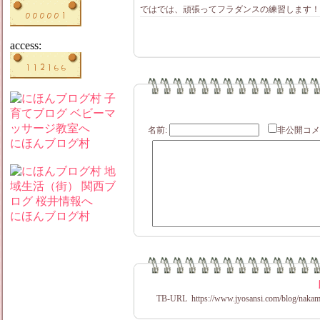
ではでは、頑張ってフラダンスの練習します！
access:
名前:
非公開
にほんブログ村
にほんブログ村
TB-URL
https://www.jyosansi.com/blog/nakam