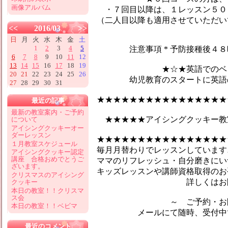
画像アルバム
・７回目以降は、１レッスン５０
（二人目以降も適用させていただい
<<
2016/03
>>
日
月
火
水
木
金
土
1
2
3
4
5
注意事項 * 予防接種後４８時
6
7
8
9
10
11
12
13
14
15
16
17
18
19
★☆★英語でのベビーマ
20
21
22
23
24
25
26
幼児教育のスタートに英語のマ
27
28
29
30
31
★★★★★★★★★★★★★★★★
最近の記事
最新の教室案内・ご予約
★★★★★アイシングクッキー教
について
アイシングクッキーオー
ダーレッスン
★★★★★★★★★★★★★★★★
１月教室スケジュール
毎月月替わりでレッスンしています♪
アイシングクッキー認定
講座 合格おめでとうご
ママのリフレッシュ・自分磨きにい
ざいます。
キッズレッスンや講師資格取得のお
クリスマスのアイシング
詳しくはお問合せ
クッキー
本日の教室！！クリスマ
ス会
～ ご予約・お問い
本日の教室！！ベビマ
メールにて随時、受付中です
最近のコメント