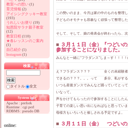
教室への想い
(1)
育児情報
(2)
この勢いのまま、今月は家の中のものを整理し
アイシングクッキー教室
(193)
子どものオモチャも容赦なく頑張って整理した
うれしいお便り
(19)
知恩院サラナ親子教室
(12)
そして、そして、娘の発表会が終わったら、次は
教室日程
(110)
★各レッスンのご案内
■
３月１１日（金）『つどいの
(1)
参加することになりました。
自己紹介
(1)
Instagram
(1)
みんなと一緒に“フラダンス”しま～す！！！！(^
検索
え？フラダンス？？？ 全くの未経験者で
できるの？？？。。。って 多分、私がする
いつも産後ダンスでみんなど踊っていてとって
タイトル
全文
いなって。
System info
声をかけてもらったので参加することにしたん
Apache : prefork
子育ての楽しい思い出になればなと思っていま
Runtime : cgi perl
RDBMS : pseudo DB
母様方もいろいろと催しされる予定ですよ。
■
３月１１日（金） つどいの
online: