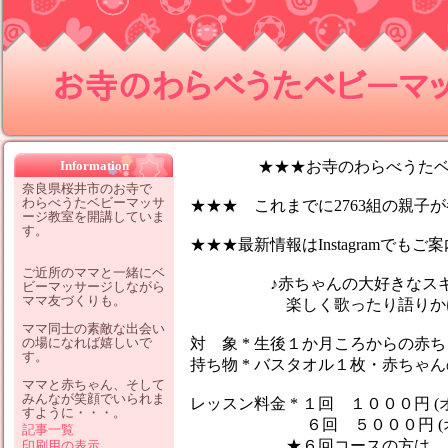
お寺のわらべうたベビーマッサ
Information
★★★お寺のわらべうたベビ
奈良県桜井市のお寺で
わらべうたベビーマッサ
★★★ これまでに2763組の親子が参
ージ教室を開講していま
す。
★★★最新情報はInstagramでも
ご近所のママと一緒にベ
♪赤ちゃんの大好きなスキン
ビーマッサージしながら
ママ友づくりも。
楽しく歌ったり語りかけなが
ママ同士の素敵な出会い
の場になれば嬉しいで
対 象 * 生後１か月ころからの赤
す。
持ち物 * バスタオル１枚・赤ちゃ
ママと赤ちゃん、そして
みんなが笑顔でいられま
レッスン料金 * １回 １０００円 (
すように・・・。
６回 ５０００円 (オイ
記事一覧
★６回コースの方は、１レッ
印刷用の表示