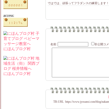
ではでは、頑張ってフラダンスの練習します！
access:
名前:
非公開
にほんブログ村
にほんブログ村
TB-URL
https://www.jyosansi.com/blog/nakam