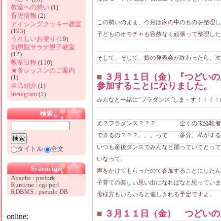
教室への想い
(1)
育児情報
(2)
この勢いのまま、今月は家の中のものを整理し
アイシングクッキー教室
(193)
子どものオモチャも容赦なく頑張って整理した
うれしいお便り
(19)
知恩院サラナ親子教室
(12)
そして、そして、娘の発表会が終わったら、次は
教室日程
(110)
★各レッスンのご案内
■
３月１１日（金）『つどいの
(1)
参加することになりました。
自己紹介
(1)
Instagram
(1)
みんなと一緒に“フラダンス”しま～す！！！！(^
検索
え？フラダンス？？？ 全くの未経験者で
できるの？？？。。。って 多分、私がする
いつも産後ダンスでみんなど踊っていてとって
タイトル
全文
いなって。
System info
声をかけてもらったので参加することにしたん
Apache : prefork
子育ての楽しい思い出になればなと思っていま
Runtime : cgi perl
RDBMS : pseudo DB
母様方もいろいろと催しされる予定ですよ。
■
３月１１日（金） つどいの
online: