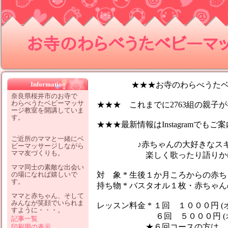
お寺のわらべうたベビーマッサ
Information
★★★お寺のわらべうたベビ
奈良県桜井市のお寺で
わらべうたベビーマッサ
★★★ これまでに2763組の親子が参
ージ教室を開講していま
す。
★★★最新情報はInstagramでも
ご近所のママと一緒にベ
♪赤ちゃんの大好きなスキン
ビーマッサージしながら
ママ友づくりも。
楽しく歌ったり語りかけなが
ママ同士の素敵な出会い
の場になれば嬉しいで
対 象 * 生後１か月ころからの赤
す。
持ち物 * バスタオル１枚・赤ちゃ
ママと赤ちゃん、そして
みんなが笑顔でいられま
レッスン料金 * １回 １０００円 (
すように・・・。
６回 ５０００円 (オイ
記事一覧
★６回コースの方は、１レッ
印刷用の表示