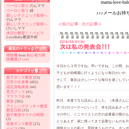
mama-love-baby@hotm
ペーロン祭り
のんママ
ペーロン祭り
姉
♪♪♪メールお待ちしてお
新しいテクニック取得へ
のんママ
前の記事
次の記事
新しいテクニック取得へ
けいしママ
本日の教室！！ベビマ
LoveBaby教室中村
2016/03/01(火)
次は私の発表会！！！
最近のトラックバック
掃除機
from
初心者の掃
除機選び.com
今日から３月ですね。早いですね。この間、お正
カテゴリ一覧
子どもが幼稚園に行くようになり毎日がいや、
親子ダンス教室
(53)
そして、最近は少しハードな毎日を過ごしてい
日常の出来事
(492)
思います！！！
認定資格講座
(44)
育児グッズ
(41)
ママラブ会
(4)
昨日、本屋で立ち読みしました。（本屋さんに
教室
(382)
アイシングクッキー教室
片づけのコーナーにいって、本を読みあさって
教室日程
(33)
その中に、ミニマリストの方の必要最小限のも
親子教室サラナの時間
(3)
とりあえず、家に帰ってきて必要ないものを片
産後ダンス教室
(22)
掃除モードの私は、普段迷うものでも、ポンポ
ベビマ
(20)