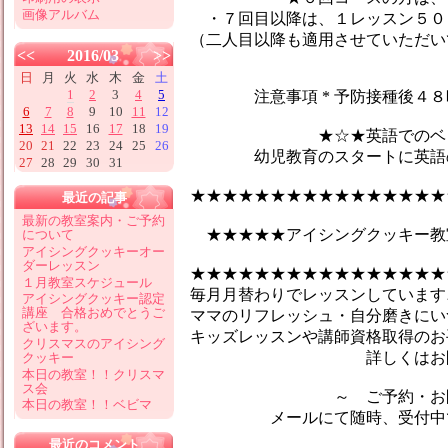
画像アルバム
・７回目以降は、１レッスン５０
（二人目以降も適用させていただい
<<
2016/03
>>
日
月
火
水
木
金
土
1
2
3
4
5
注意事項 * 予防接種後４８時
6
7
8
9
10
11
12
13
14
15
16
17
18
19
★☆★英語でのベビーマ
20
21
22
23
24
25
26
幼児教育のスタートに英語のマ
27
28
29
30
31
★★★★★★★★★★★★★★★★
最近の記事
最新の教室案内・ご予約
★★★★★アイシングクッキー教
について
アイシングクッキーオー
ダーレッスン
★★★★★★★★★★★★★★★★
１月教室スケジュール
毎月月替わりでレッスンしています♪
アイシングクッキー認定
講座 合格おめでとうご
ママのリフレッシュ・自分磨きにい
ざいます。
キッズレッスンや講師資格取得のお
クリスマスのアイシング
詳しくはお問合せ
クッキー
本日の教室！！クリスマ
ス会
～ ご予約・お問い
本日の教室！！ベビマ
メールにて随時、受付中です
最近のコメント