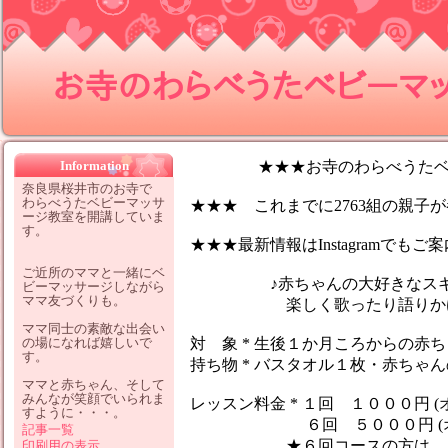
お寺のわらべうたベビーマッサ
Information
★★★お寺のわらべうたベビ
奈良県桜井市のお寺で
わらべうたベビーマッサ
★★★ これまでに2763組の親子が参
ージ教室を開講していま
す。
★★★最新情報はInstagramでも
ご近所のママと一緒にベ
♪赤ちゃんの大好きなスキン
ビーマッサージしながら
ママ友づくりも。
楽しく歌ったり語りかけなが
ママ同士の素敵な出会い
の場になれば嬉しいで
対 象 * 生後１か月ころからの赤
す。
持ち物 * バスタオル１枚・赤ちゃ
ママと赤ちゃん、そして
みんなが笑顔でいられま
レッスン料金 * １回 １０００円 (
すように・・・。
６回 ５０００円 (オイ
記事一覧
★６回コースの方は、１レッ
印刷用の表示