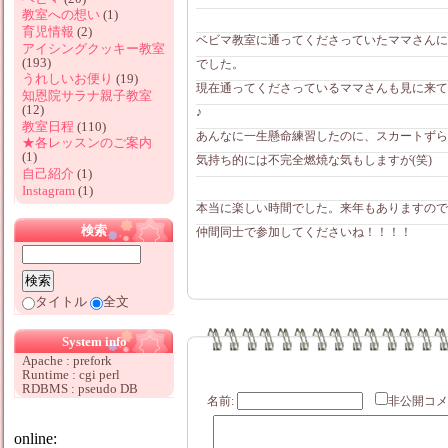
教室への想い
(1)
育児情報
(2)
ベビマ教室に通ってくださっていたママさんに
アイシングクッキー教室
(193)
でした。
うれしいお便り
(19)
現在通ってくださっているママさんも見に来て
知恩院サラナ親子教室
(12)
♪
教室日程
(110)
あんなに一生懸命練習したのに、スカートずら
★各レッスンのご案内
(1)
気持ち的には不完全燃焼な気もしますが(笑)
自己紹介
(1)
Instagram
(1)
本当に楽しい時間でした。来年もありますので
検索
仲間同士で参加してくださいね！！！！
タイトル
全文
System info
Apache : prefork
Runtime : cgi perl
RDBMS : pseudo DB
名前:
非公開
online: