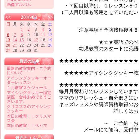
画像アルバム
・７回目以降は、１レッスン５０
（二人目以降も適用させていただい
<<
2016/03
>>
日
月
火
水
木
金
土
1
2
3
4
5
注意事項 * 予防接種後４８時
6
7
8
9
10
11
12
13
14
15
16
17
18
19
★☆★英語でのベビーマ
20
21
22
23
24
25
26
幼児教育のスタートに英語のマ
27
28
29
30
31
★★★★★★★★★★★★★★★★
最近の記事
最新の教室案内・ご予約
★★★★★アイシングクッキー教
について
アイシングクッキーオー
ダーレッスン
★★★★★★★★★★★★★★★★
１月教室スケジュール
毎月月替わりでレッスンしています♪
アイシングクッキー認定
講座 合格おめでとうご
ママのリフレッシュ・自分磨きにい
ざいます。
キッズレッスンや講師資格取得のお
クリスマスのアイシング
詳しくはお問合せ
クッキー
本日の教室！！クリスマ
ス会
～ ご予約・お問い
本日の教室！！ベビマ
メールにて随時、受付中です
最近のコメント