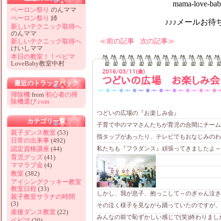
mama-love-baby@hotm
ペーロン祭り
のんママ
ペーロン祭り
姉
♪♪♪メールお待ちしてお
新しいテクニック取得へ
のんママ
前の記事
次の記事
新しいテクニック取得へ
けいしママ
本日の教室！！ベビマ
LoveBaby教室中村
2016/03/11(金)
つどいの広場 お楽しみ会
最近のトラックバック
掃除機
from
初心者の掃
除機選び.com
つどいの広場の『お楽しみ会』
カテゴリ一覧
子育て中のママさんたちが育児の合間にチーム
親子ダンス教室
(53)
指タップがあったり、テレビでもおなじみのわ
日常の出来事
(492)
私たちも『フラダンス』頑張ってきましたよ～
認定資格講座
(44)
育児グッズ
(41)
ママラブ会
(4)
教室
(382)
アイシングクッキー教室
教室日程
(33)
しかし、我が息子、抱っこして～のぎゃん泣きで
親子教室サラナの時間
(3)
その泣く様子を見ながら踊っていたのですが、、
産後ダンス教室
(22)
みんなの前で恥ずかしい感じで(笑)終わりまし
ベビマ
(20)