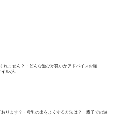
してくれません？・どんな遊びが良いかアドバイスお願
ルが...
てております？・母乳の出をよくする方法は？・親子での遊