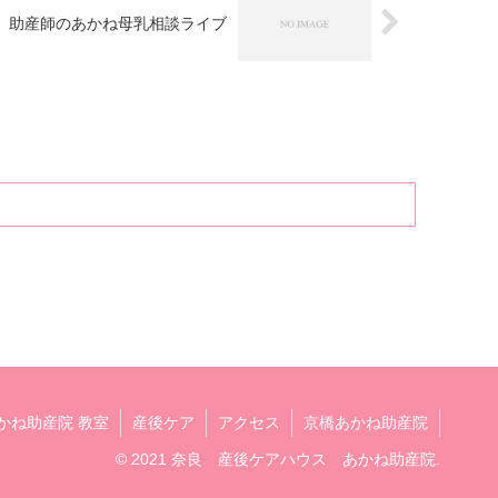
助産師のあかね母乳相談ライブ
かね助産院 教室
産後ケア
アクセス
京橋あかね助産院
© 2021 奈良 産後ケアハウス あかね助産院.