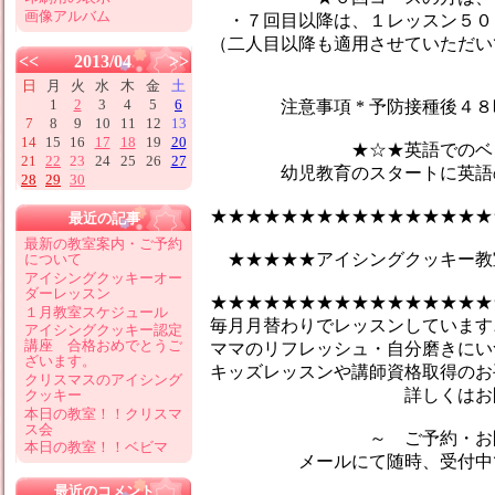
画像アルバム
・７回目以降は、１レッスン５０
（二人目以降も適用させていただい
<<
2013/04
>>
日
月
火
水
木
金
土
1
2
3
4
5
6
注意事項 * 予防接種後４８時
7
8
9
10
11
12
13
14
15
16
17
18
19
20
★☆★英語でのベビーマ
21
22
23
24
25
26
27
幼児教育のスタートに英語のマ
28
29
30
★★★★★★★★★★★★★★★★
最近の記事
最新の教室案内・ご予約
★★★★★アイシングクッキー教
について
アイシングクッキーオー
ダーレッスン
★★★★★★★★★★★★★★★★
１月教室スケジュール
毎月月替わりでレッスンしています♪
アイシングクッキー認定
講座 合格おめでとうご
ママのリフレッシュ・自分磨きにい
ざいます。
キッズレッスンや講師資格取得のお
クリスマスのアイシング
詳しくはお問合せ
クッキー
本日の教室！！クリスマ
ス会
～ ご予約・お問い
本日の教室！！ベビマ
メールにて随時、受付中です
最近のコメント