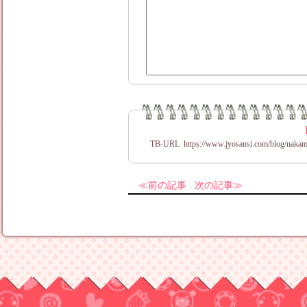
TB-URL
https://www.jyosansi.com/blog/nakam
前の記事
次の記事