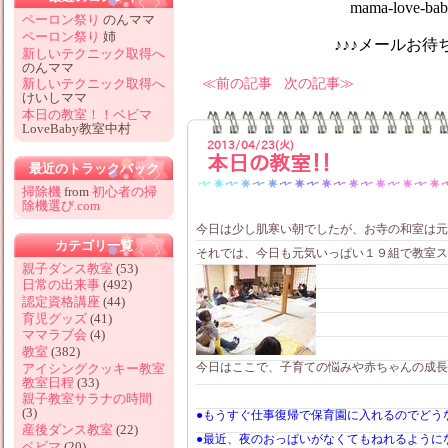
mama-love-baby@hotm
ペーロン祭り
のんママ
ペーロン祭り
姉
♪♪♪メールお待ちしてお
新しいテクニック取得へ
のんママ
前の記事
次の記事
新しいテクニック取得へ
けいしママ
本日の教室！！ベビマ
LoveBaby教室中村
2013/04/23(火)
本日の教室！！
最近のトラックバック
掃除機
from
初心者の掃
除機選び.com
今日は少し肌寒い朝でしたが、お寺の和室は元
カテゴリ一覧
それでは、今日も元気いっぱい１９組で教室ス
親子ダンス教室
(53)
日常の出来事
(492)
認定資格講座
(44)
育児グッズ
(41)
ママラブ会
(4)
教室
(382)
今日はここで、子育ての悩みや赤ちゃんの成長
アイシングクッキー教室
教室日程
(33)
親子教室サラナの時間
(3)
●もうすぐ仕事復帰で保育園に入れるのでどう
産後ダンス教室
(22)
●最近、夜のおっぱいがなくてもねれるように
ベビマ
(20)