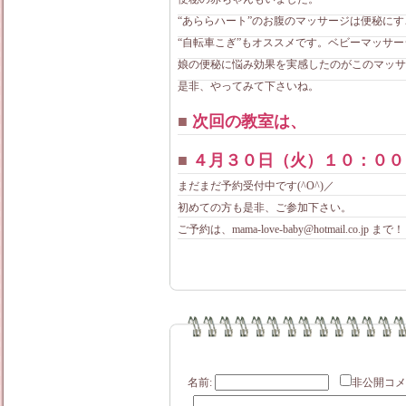
“あららハート”のお腹のマッサージは便秘に
“自転車こぎ”もオススメです。ベビーマッサ
娘の便秘に悩み効果を実感したのがこのマッサー
是非、やってみて下さいね。
■
次回の教室は、
■
４月３０日（火）１０：００
まだまだ予約受付中です(^O^)／
初めての方も是非、ご参加下さい。
ご予約は、mama-love-baby@hotmail.co.jp まで
名前:
非公開