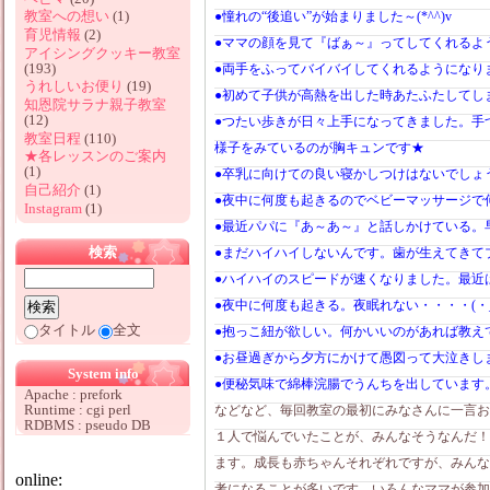
教室への想い
(1)
●憧れの“後追い”が始まりました～(*^^)v
育児情報
(2)
●ママの顔を見て『ばぁ～』ってしてくれるよ
アイシングクッキー教室
(193)
●両手をふってバイバイしてくれるようになり
うれしいお便り
(19)
●初めて子供が高熱を出した時あたふたしてしま
知恩院サラナ親子教室
(12)
●つたい歩きが日々上手になってきました。手
教室日程
(110)
様子をみているのが胸キュンです★
★各レッスンのご案内
(1)
●卒乳に向けての良い寝かしつけはないでしょ
自己紹介
(1)
●夜中に何度も起きるのでベビーマッサージで
Instagram
(1)
●最近パパに『あ～あ～』と話しかけている。
検索
●まだハイハイしないんです。歯が生えてきて
●ハイハイのスピードが速くなりました。最近
●夜中に何度も起きる。夜眠れない・・・・(・_
タイトル
全文
●抱っこ紐が欲しい。何かいいのがあれば教え
●お昼過ぎから夕方にかけて愚図って大泣きし
System info
●便秘気味で綿棒浣腸でうんちを出しています
Apache : prefork
Runtime : cgi perl
などなど、毎回教室の最初にみなさんに一言お話
RDBMS : pseudo DB
１人で悩んでいたことが、みんなそうなんだ！
ます。成長も赤ちゃんそれぞれですが、みんな
online:
考になることが多いです。いろんなママが参加