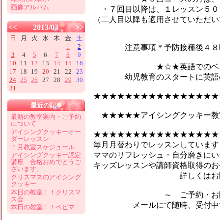
画像アルバム
・７回目以降は、１レッスン５０
（二人目以降も適用させていただい
<<
2013/03
>>
日
月
火
水
木
金
土
1
2
注意事項 * 予防接種後４８時
3
4
5
6
7
8
9
10
11
12
13
14
15
16
★☆★英語でのベビーマ
17
18
19
20
21
22
23
幼児教育のスタートに英語のマ
24
25
26
27
28
29
30
31
★★★★★★★★★★★★★★★★
最近の記事
★★★★★アイシングクッキー教
最新の教室案内・ご予約
について
アイシングクッキーオー
★★★★★★★★★★★★★★★★
ダーレッスン
毎月月替わりでレッスンしています♪
１月教室スケジュール
ママのリフレッシュ・自分磨きにい
アイシングクッキー認定
講座 合格おめでとうご
キッズレッスンや講師資格取得のお
ざいます。
詳しくはお問合せ
クリスマスのアイシング
クッキー
本日の教室！！クリスマ
～ ご予約・お問い
ス会
メールにて随時、受付中です
本日の教室！！ベビマ