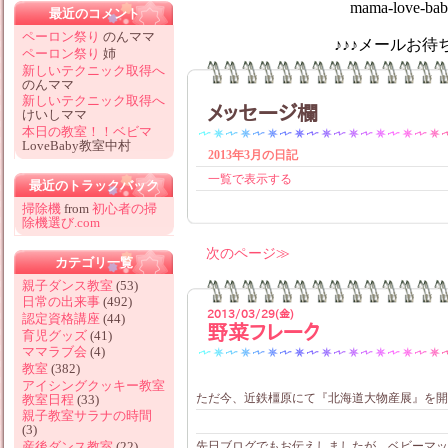
mama-love-baby@hotm
最近のコメント
ペーロン祭り
のんママ
♪♪♪メールお待ちしてお
ペーロン祭り
姉
新しいテクニック取得へ
のんママ
新しいテクニック取得へ
メッセージ欄
けいしママ
本日の教室！！ベビマ
LoveBaby教室中村
2013年3月の日記
一覧で表示する
最近のトラックバック
掃除機
from
初心者の掃
除機選び.com
次のページ
カテゴリ一覧
親子ダンス教室
(53)
日常の出来事
(492)
2013/03/29(金)
認定資格講座
(44)
野菜フレーク
育児グッズ
(41)
ママラブ会
(4)
教室
(382)
アイシングクッキー教室
ただ今、近鉄橿原にて『北海道大物産展』を開
教室日程
(33)
親子教室サラナの時間
(3)
産後ダンス教室
(22)
先日ブログでもお伝えしましたが、ベビーマッサ