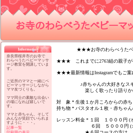
お寺のわらべうたベビーマッサ
Information
★★★お寺のわらべうたベビ
奈良県桜井市のお寺で
わらべうたベビーマッサ
★★★ これまでに2763組の親子が参
ージ教室を開講していま
す。
★★★最新情報はInstagramでも
ご近所のママと一緒にベ
♪赤ちゃんの大好きなスキン
ビーマッサージしながら
ママ友づくりも。
楽しく歌ったり語りかけなが
ママ同士の素敵な出会い
の場になれば嬉しいで
対 象 * 生後１か月ころからの赤
す。
持ち物 * バスタオル１枚・赤ちゃ
ママと赤ちゃん、そして
みんなが笑顔でいられま
レッスン料金 * １回 １０００円 (
すように・・・。
６回 ５０００円 (オイ
記事一覧
★６回コースの方は、１レッ
印刷用の表示