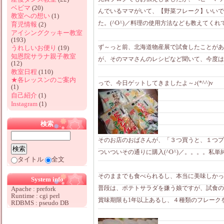
ベビマ
(20)
んでいるママがいて、【野菜フレーク】いいです
教室への想い
(1)
た。(^O^)／料理の使用方法なども教えてく
育児情報
(2)
アイシングクッキー教室
(193)
ず～っと前、北海道物産展で試食したことがあ
うれしいお便り
(19)
知恩院サラナ親子教室
が、そのママさんのレシピなど聞いて、今度は
(12)
教室日程
(110)
★各レッスンのご案内
っで、今日ゲットしてきましたよ～♪(*^^)v
(1)
自己紹介
(1)
Instagram
(1)
検索
そのお店のおばさんが、「３つ買うと、１つプ
ついついその通りに購入(^O^)／。。。。私単
タイトル
全文
そのままでも食べられるし、本当に美味しかっ
System info
普段は、ポテトサラダを嫌う娘ですが、試食のポ
Apache : prefork
Runtime : cgi perl
賞味期限も1年以上あるし、４種類のフレーク
RDBMS : pseudo DB