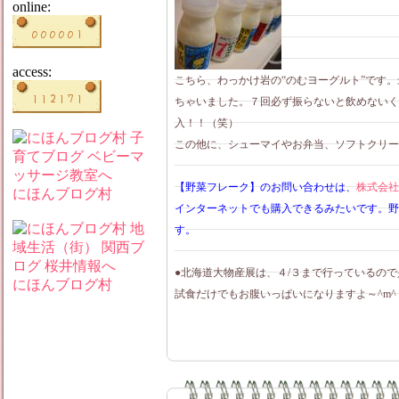
online:
access:
こちら、わっかけ岩の“のむヨーグルト”です
ちゃいました。７回必ず振らないと飲めないく
入！！（笑）
この他に、シューマイやお弁当、ソフトクリーム
【野菜フレーク】のお問い合わせは、
株式会社
にほんブログ村
インターネットでも購入できるみたいです。野
す。
●北海道大物産展は、４/３まで行っているので
にほんブログ村
試食だけでもお腹いっぱいになりますよ～^m^