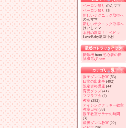
ペーロン祭り
のんママ
ペーロン祭り
姉
新しいテクニック取得へ
のんママ
新しいテクニック取得へ
けいしママ
本日の教室！！ベビマ
LoveBaby教室中村
最近のトラックバック
掃除機
from
初心者の掃
除機選び.com
カテゴリ一覧
親子ダンス教室
(53)
日常の出来事
(492)
認定資格講座
(44)
育児グッズ
(41)
ママラブ会
(4)
教室
(382)
アイシングクッキー教室
教室日程
(33)
親子教室サラナの時間
(3)
産後ダンス教室
(22)
ベビマ
(20)