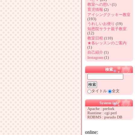
教室への想い
(1)
育児情報
(2)
アイシングクッキー教室
(193)
うれしいお便り
(19)
知恩院サラナ親子教室
(12)
教室日程
(110)
★各レッスンのご案内
(1)
自己紹介
(1)
Instagram
(1)
検索
タイトル
全文
System info
Apache : prefork
Runtime : cgi perl
RDBMS : pseudo DB
online: