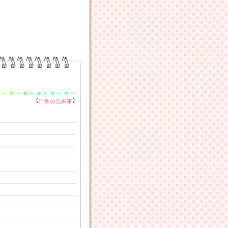
【
】
日常の出来事