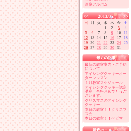
画像アルバム
<<
2013/05
>>
日
月
火
水
木
金
土
1
2
3
4
5
6
7
8
9
10
11
12
13
14
15
16
17
18
19
20
21
22
23
24
25
26
27
28
29
30
31
最近の記事
最新の教室案内・ご予約
について
アイシングクッキーオー
ダーレッスン
１月教室スケジュール
アイシングクッキー認定
講座 合格おめでとうご
ざいます。
クリスマスのアイシング
クッキー
本日の教室！！クリスマ
ス会
本日の教室！！ベビマ
最近のコメント