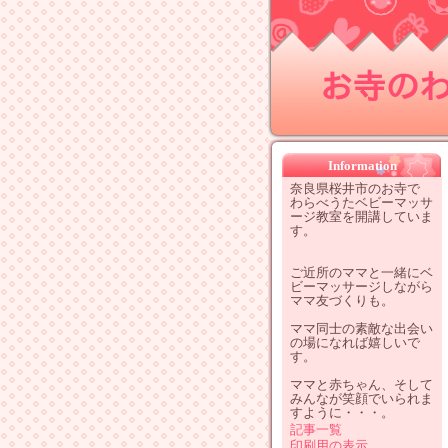
お寺のわ
Information
奈良県桜井市のお寺で
わらべうたベビーマッサ
ージ教室を開講していま
す。
ご近所のママと一緒にベ
ビーマッサージしながら
ママ友づくりも。
ママ同士の素敵な出会い
の場になれば嬉しいで
す。
ママと赤ちゃん、そして
みんなが笑顔でいられま
すように・・・。
記事一覧
印刷用の表示