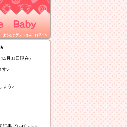
 Ｂａｂｙ
ようこそ
ゲスト
さん
ログイン
★
.5月31日現在）
ます♪
を
ょう♪
書プレゼント♪