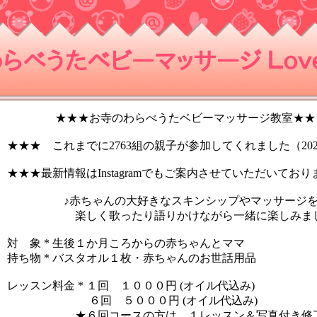
らべうたベビーマッサージ Ｌｏｖｅ
★★★お寺のわらべうたベビーマッサージ教室★★
★★★ これまでに2763組の親子が参加してくれました（2024
★★★最新情報はInstagramでもご案内させていただいており
♪赤ちゃんの大好きなスキンシップやマッサージ
楽しく歌ったり語りかけながら一緒に楽しみまし
対 象 * 生後１か月ころからの赤ちゃんとママ
持ち物 * バスタオル１枚・赤ちゃんのお世話用品
レッスン料金 * １回 １０００円 (オイル代込み)
６回 ５０００円 (オイル代込み)
★６回コースの方は、１レッスン＆写真付き修了証