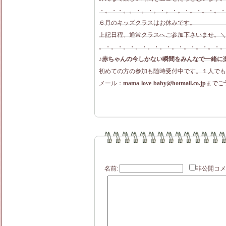
・。・・。。・。・。・。・。・。・。・。・
６月のキッズクラスはお休みです。
上記日程、通常クラスへご参加下さいませ。＼(^
。・。・。・。・。・。・。・。・。・。・。
♪赤ちゃんの今しかない瞬間をみんなで一緒に
初めての方の参加も随時受付中です。１人でもお
メール：
mama-love-baby@hotmail.co.jp
までご
名前:
非公開