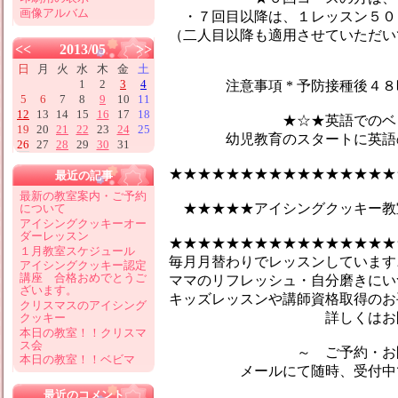
画像アルバム
・７回目以降は、１レッスン５０
（二人目以降も適用させていただい
<<
2013/05
>>
日
月
火
水
木
金
土
1
2
3
4
注意事項 * 予防接種後４８時
5
6
7
8
9
10
11
12
13
14
15
16
17
18
★☆★英語でのベビーマ
19
20
21
22
23
24
25
幼児教育のスタートに英語のマ
26
27
28
29
30
31
★★★★★★★★★★★★★★★★
最近の記事
最新の教室案内・ご予約
★★★★★アイシングクッキー教
について
アイシングクッキーオー
ダーレッスン
★★★★★★★★★★★★★★★★
１月教室スケジュール
毎月月替わりでレッスンしています♪
アイシングクッキー認定
講座 合格おめでとうご
ママのリフレッシュ・自分磨きにい
ざいます。
キッズレッスンや講師資格取得のお
クリスマスのアイシング
詳しくはお問合せ
クッキー
本日の教室！！クリスマ
ス会
～ ご予約・お問い
本日の教室！！ベビマ
メールにて随時、受付中です
最近のコメント