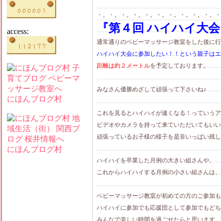
・。・。・。・。・。・。・。・。・。・。・
『第４回 ハイハイ大会 
access:
通常通りのベビーマッサージ教室をした後に行
ハイハイ大会に参加したい！！という親子はエ
距離は約２メートル
を予定しております。
みなさん優勝めざして頑張って下さいね♪
にほんブログ村
これを見るとハイハイが速くなる！っていうアイテ
ビデオやカメラを持って来ていただいてもいい
頑張っているお子様の様子を是非いっぱい残し
にほんブログ村
ハイハイを卒業した月例の大きい組さんや、
これからハイハイする月例の小さい組さんは、
ベビーマッサージ教室が初めての方のご参加も
ハイハイに参加でも応援団として参加でもどちら
みんなで楽しい時間を過ごせたらと思います。