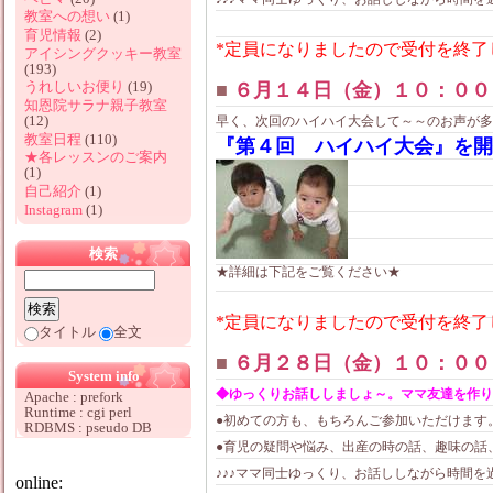
教室への想い
(1)
育児情報
(2)
*定員になりましたので受付を終了
アイシングクッキー教室
(193)
うれしいお便り
(19)
■
６月１４日（金）１０：００
知恩院サラナ親子教室
(12)
早く、次回のハイハイ大会して～～のお声が多く
教室日程
(110)
『第４回 ハイハイ大会』を開催
★各レッスンのご案内
(1)
自己紹介
(1)
Instagram
(1)
検索
★詳細は下記をご覧ください★
*定員になりましたので受付を終了
タイトル
全文
■
６月２８日（金）１０：００
System info
◆ゆっくりお話ししましょ～。ママ友達を作り
Apache : prefork
Runtime : cgi perl
●初めての方も、もちろんご参加いただけます
RDBMS : pseudo DB
●育児の疑問や悩み、出産の時の話、趣味の話
♪♪♪ママ同士ゆっくり、お話ししながら時間を過ご
online: