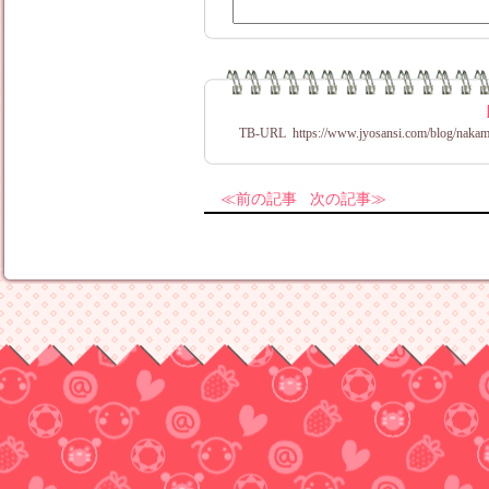
TB-URL
https://www.jyosansi.com/blog/nakam
前の記事
次の記事