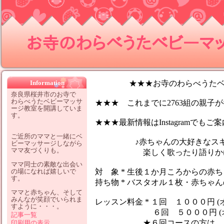
お寺のわらべうたベビーマッサ
Information
★★★お寺のわらべうたベビ
奈良県桜井市のお寺で
わらべうたベビーマッサ
★★★ これまでに2763組の親子が参
ージ教室を開講していま
す。
★★★最新情報はInstagramでも
ご近所のママと一緒にベ
♪赤ちゃんの大好きなスキン
ビーマッサージしながら
ママ友づくりも。
楽しく歌ったり語りかけなが
ママ同士の素敵な出会い
の場になれば嬉しいで
対 象 * 生後１か月ころからの赤
す。
持ち物 * バスタオル１枚・赤ちゃ
ママと赤ちゃん、そして
みんなが笑顔でいられま
レッスン料金 * １回 １０００円 (
すように・・・。
６回 ５０００円 (オイ
記事一覧
★６回コースの方は、１レッ
印刷用の表示