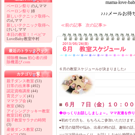
mama-love-baby@hotm
ペーロン祭り
のんママ
ペーロン祭り
姉
♪♪♪メールお待ちしてお
新しいテクニック取得へ
のんママ
前の記事
次の記事
新しいテクニック取得へ
けいしママ
本日の教室！！ベビマ
LoveBaby教室中村
2013/05/26(日)
６月 教室スケジュール
最近のトラックバック
掃除機
from
初心者の掃
除機選び.com
６月の教室スケジュールが決まりました♪
カテゴリ一覧
親子ダンス教室
(53)
日常の出来事
(492)
認定資格講座
(44)
育児グッズ
(41)
ママラブ会
(4)
■
６月 ７日（金）１０：００
教室
(382)
アイシングクッキー教室
◆ゆっくりお話ししましょ～。ママ友達を作り
教室日程
(33)
親子教室サラナの時間
●初めての方も、もちろんご参加いただけます
(3)
●育児の疑問や悩み、出産の時の話、趣味の話
産後ダンス教室
(22)
ベビマ
(20)
♪♪♪ママ同士ゆっくり、お話ししながら時間を過ご