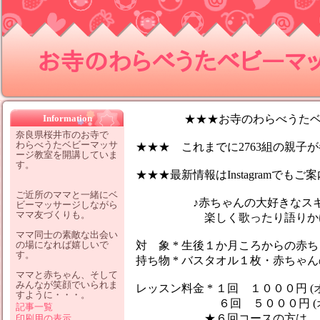
お寺のわらべうたベビーマッサ
Information
★★★お寺のわらべうたベビ
奈良県桜井市のお寺で
わらべうたベビーマッサ
★★★ これまでに2763組の親子が参
ージ教室を開講していま
す。
★★★最新情報はInstagramでも
ご近所のママと一緒にベ
♪赤ちゃんの大好きなスキン
ビーマッサージしながら
ママ友づくりも。
楽しく歌ったり語りかけなが
ママ同士の素敵な出会い
の場になれば嬉しいで
対 象 * 生後１か月ころからの赤
す。
持ち物 * バスタオル１枚・赤ちゃ
ママと赤ちゃん、そして
みんなが笑顔でいられま
レッスン料金 * １回 １０００円 (
すように・・・。
６回 ５０００円 (オイ
記事一覧
★６回コースの方は、１レッ
印刷用の表示