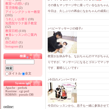
教室への想い
(1)
その後もマッサージ中に座っているなおちゃん
育児情報
(2)
今日は、久しぶりの再会になおちゃんの成長に
アイシングクッキー教室
(193)
うれしいお便り
(19)
知恩院サラナ親子教室
(12)
♪ベビーマッサージの様子♪
教室日程
(110)
★各レッスンのご案内
(1)
自己紹介
(1)
Instagram
(1)
検索
教室がお休み中も、なおちゃんのママがちゃん
りですが、マッサージになるとゴロンでマッサ
です、素晴らしいです♪
タイトル
全文
♪今日のメンバーです♪
System info
Apache : prefork
Runtime : cgi perl
RDBMS : pseudo DB
今日のレッスンから、息子も一緒に参加させて
online: