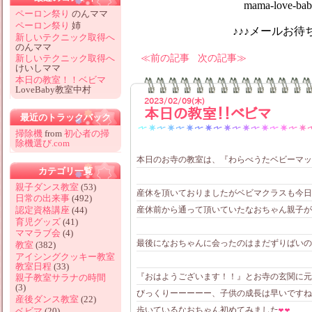
mama-love-baby@hotm
ペーロン祭り
のんママ
ペーロン祭り
姉
♪♪♪メールお待ちしてお
新しいテクニック取得へ
のんママ
前の記事
次の記事
新しいテクニック取得へ
けいしママ
本日の教室！！ベビマ
LoveBaby教室中村
2023/02/09(木)
本日の教室！！ベビマ
最近のトラックバック
掃除機
from
初心者の掃
除機選び.com
本日のお寺の教室は、『わらべうたベビーマッ
カテゴリ一覧
親子ダンス教室
(53)
産休を頂いておりましたがベビマクラスも今日
日常の出来事
(492)
産休前から通って頂いていたなおちゃん親子が
認定資格講座
(44)
育児グッズ
(41)
ママラブ会
(4)
最後になおちゃんに会ったのはまだずりばいの
教室
(382)
アイシングクッキー教室
教室日程
(33)
『おはようございます！！』とお寺の玄関に元
親子教室サラナの時間
(3)
びっくりーーーーー、子供の成長は早いですね
産後ダンス教室
(22)
歩いているなおちゃん初めてみました
ベビマ
(20)