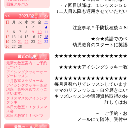
画像アルバム
・７回目以降は、１レッスン５０
（二人目以降も適用させていただい
<<
2023/02
>>
日
月
火
水
木
金
土
1
2
3
4
注意事項 * 予防接種後４８時
5
6
7
8
9
10
11
12
13
14
15
16
17
18
★☆★英語でのベビーマ
19
20
21
22
23
24
25
幼児教育のスタートに英語のマ
26
27
28
★★★★★★★★★★★★★★★★
最近の記事
最新の教室案内・ご予約
★★★★★アイシングクッキー教
について
アイシングクッキーオー
ダーレッスン
★★★★★★★★★★★★★★★★
１月教室スケジュール
毎月月替わりでレッスンしています♪
アイシングクッキー認定
講座 合格おめでとうご
ママのリフレッシュ・自分磨きにい
ざいます。
キッズレッスンや講師資格取得のお
クリスマスのアイシング
詳しくはお問合せ
クッキー
本日の教室！！クリスマ
ス会
～ ご予約・お問い
本日の教室！！ベビマ
メールにて随時、受付中です
最近のコメント