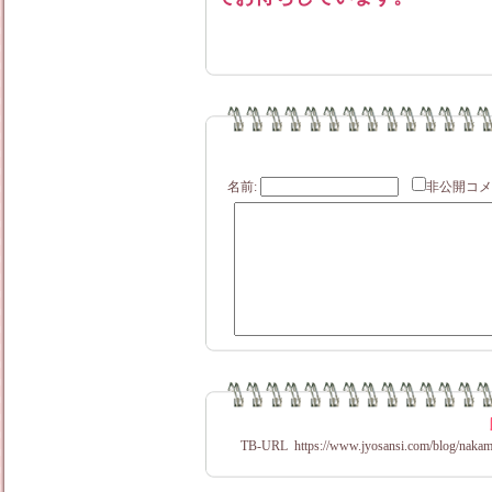
名前:
非公開
TB-URL
https://www.jyosansi.com/blog/nakam