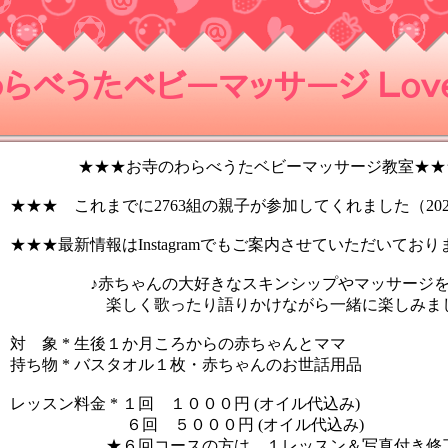
らべうたベビーマッサージ Ｌｏｖｅ
★★★お寺のわらべうたベビーマッサージ教室★★
★★★ これまでに2763組の親子が参加してくれました（2024
★★★最新情報はInstagramでもご案内させていただいており
♪赤ちゃんの大好きなスキンシップやマッサージ
楽しく歌ったり語りかけながら一緒に楽しみまし
対 象 * 生後１か月ころからの赤ちゃんとママ
持ち物 * バスタオル１枚・赤ちゃんのお世話用品
レッスン料金 * １回 １０００円 (オイル代込み)
６回 ５０００円 (オイル代込み)
★６回コースの方は、１レッスン＆写真付き修了証