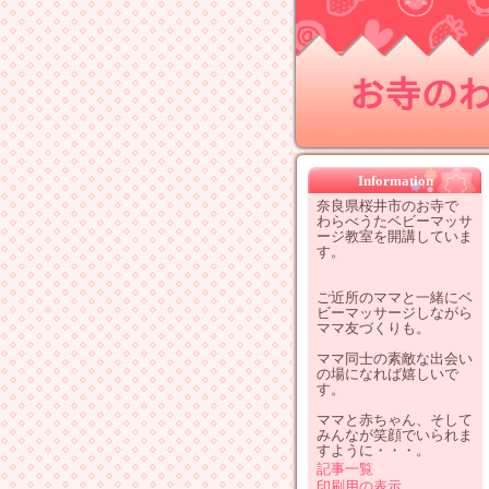
お寺のわ
Information
奈良県桜井市のお寺で
わらべうたベビーマッサ
ージ教室を開講していま
す。
ご近所のママと一緒にベ
ビーマッサージしながら
ママ友づくりも。
ママ同士の素敵な出会い
の場になれば嬉しいで
す。
ママと赤ちゃん、そして
みんなが笑顔でいられま
すように・・・。
記事一覧
印刷用の表示