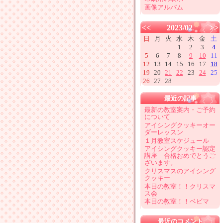
画像アルバム
<<
2023/02
>>
日
月
火
水
木
金
土
1
2
3
4
5
6
7
8
9
10
11
12
13
14
15
16
17
18
19
20
21
22
23
24
25
26
27
28
最近の記事
最新の教室案内・ご予約
について
アイシングクッキーオー
ダーレッスン
１月教室スケジュール
アイシングクッキー認定
講座 合格おめでとうご
ざいます。
クリスマスのアイシング
クッキー
本日の教室！！クリスマ
ス会
本日の教室！！ベビマ
最近のコメント