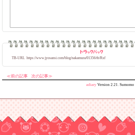
TB-URL
https://www.jyosansi.com/blog/nakamura/01356/tb/
Rxf
前の記事
次の記事
adiary
Version 2.21.