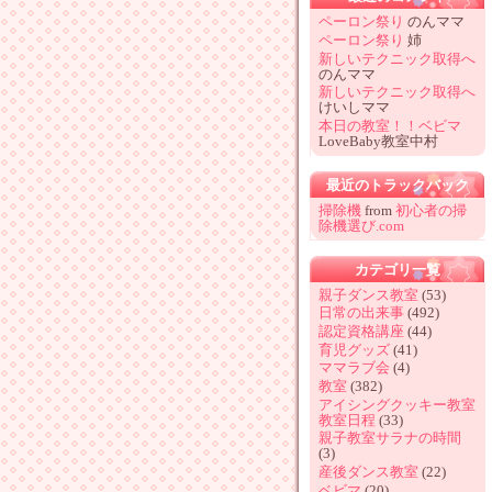
ペーロン祭り
のんママ
ペーロン祭り
姉
新しいテクニック取得へ
のんママ
新しいテクニック取得へ
けいしママ
本日の教室！！ベビマ
LoveBaby教室中村
最近のトラックバック
掃除機
from
初心者の掃
除機選び.com
カテゴリ一覧
親子ダンス教室
(53)
日常の出来事
(492)
認定資格講座
(44)
育児グッズ
(41)
ママラブ会
(4)
教室
(382)
アイシングクッキー教室
教室日程
(33)
親子教室サラナの時間
(3)
産後ダンス教室
(22)
ベビマ
(20)