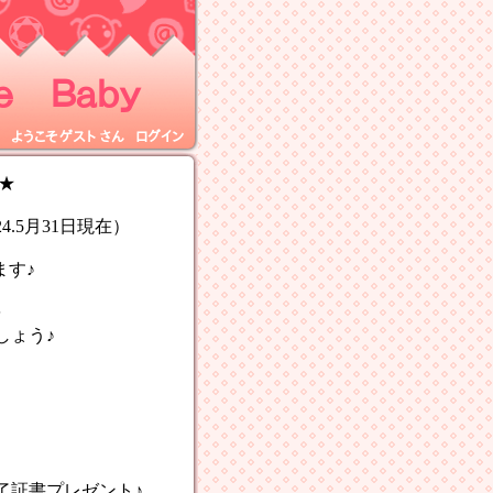
 Ｂａｂｙ
ようこそ
ゲスト
さん
ログイン
★
.5月31日現在）
ます♪
を
ょう♪
書プレゼント♪