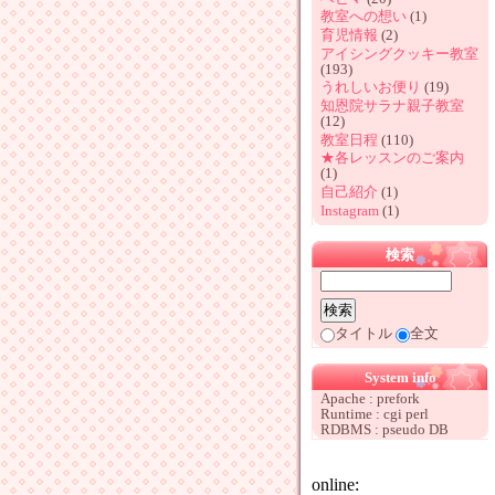
教室への想い
(1)
育児情報
(2)
アイシングクッキー教室
(193)
うれしいお便り
(19)
知恩院サラナ親子教室
(12)
教室日程
(110)
★各レッスンのご案内
(1)
自己紹介
(1)
Instagram
(1)
検索
タイトル
全文
System info
Apache : prefork
Runtime : cgi perl
RDBMS : pseudo DB
online: