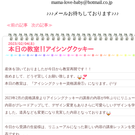
mama-love-baby@hotmail.co.jp
♪♪♪メールお待ちしております♪♪♪
前の記事
次の記事
2023/02/04(土)
本日の教室！！アイシングクッキー
産休を頂いておりましたが今日から教室再開です！！
改めまして、どうぞ宜しくお願い致します。
本日の教室は、『アイシングクッキー資格講座①』になります。(^^)/
2023年2月の資格講座よりアイシングクッキーの講座の内容が9年ぶりにリニュ
内容がグレードアップして、デザイン変更もありさらに可愛らしいデザインを学
ました。道具なども変更になり充実した内容となっております
今日から受講の生徒様は、リニューアルになった新しい内容の講座レッスンを受
高ですね。。。