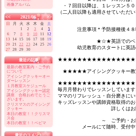
画像アルバム
・７回目以降は、１レッスン５０
（二人目以降も適用させていただい
<<
2021/06
>>
日
月
火
水
木
金
土
1
2
3
4
5
注意事項 * 予防接種後４８時
6
7
8
9
10
11
12
13
14
15
16
17
18
19
★☆★英語でのベビーマ
20
21
22
23
24
25
26
幼児教育のスタートに英語のマ
27
28
29
30
★★★★★★★★★★★★★★★★
最近の記事
最新の教室案内・ご予約
★★★★★アイシングクッキー教
について
アイシングクッキーオー
ダーレッスン
★★★★★★★★★★★★★★★★
１月教室スケジュール
毎月月替わりでレッスンしています♪
アイシングクッキー認定
講座 合格おめでとうご
ママのリフレッシュ・自分磨きにい
ざいます。
キッズレッスンや講師資格取得のお
クリスマスのアイシング
詳しくはお問合せ
クッキー
本日の教室！！クリスマ
ス会
～ ご予約・お問い
本日の教室！！ベビマ
メールにて随時、受付中です
最近のコメント