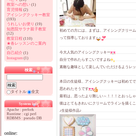
教室への想い
(1)
育児情報
(2)
アイシングクッキー教室
(193)
うれしいお便り
(19)
知恩院サラナ親子教室
初めての方には、まずは、アイシングクリーム
(12)
って指導しております
教室日程
(110)
★各レッスンのご案内
(1)
今大人気のアイシングクッキー
自己紹介
(1)
Instagram
(1)
自分で作れたらすごいですよね
素敵な趣味として楽しんでいただけるようレッ
検索
本日の生徒様、アイシングクッキーは初めてで
思われたそうです
タイトル
全文
最初は、思ったより難しい～！！！とおっしゃ
後はとてもきれいにクリームでラインを描くこ
System info
Apache : prefork
♪生徒様作品♪
Runtime : cgi perl
RDBMS : pseudo DB
online: