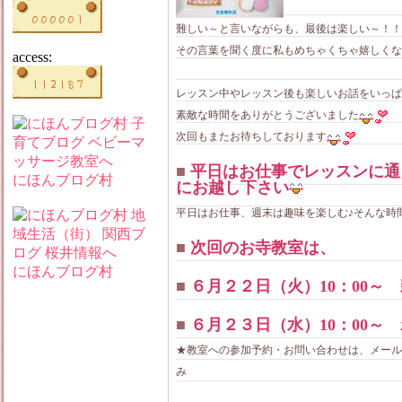
難しい～と言いながらも、最後は楽しい～！！
その言葉を聞く度に私もめちゃくちゃ嬉しくな
access:
レッスン中やレッスン後も楽しいお話をいっぱ
素敵な時間をありがとうございました
次回もまたお待ちしております
■
平日はお仕事でレッスンに通
にほんブログ村
にお越し下さい
平日はお仕事、週末は趣味を楽しむ♪そんな時
■
次回のお寺教室は、
にほんブログ村
■
６月２２日（火）10：00～
■
６月２３日（水）10：00～
★教室への参加予約・お問い合わせは、メールmama-l
み