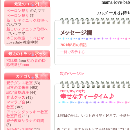
mama-love-baby@hotm
最近のコメント
ペーロン祭り
のんママ
♪♪♪メールお待ちしてお
ペーロン祭り
姉
新しいテクニック取得へ
のんママ
新しいテクニック取得へ
メッセージ欄
けいしママ
本日の教室！！ベビマ
LoveBaby教室中村
2021年5月の日記
一覧で表示する
最近のトラックバック
掃除機
from
初心者の掃
除機選び.com
次のページ
カテゴリ一覧
親子ダンス教室
(53)
日常の出来事
(492)
2021/05/29(土)
認定資格講座
(44)
幸せなティータイム♪
育児グッズ
(41)
ママラブ会
(4)
教室
(382)
アイシングクッキー教室
土曜日の朝は、いつも通り早く起きて、子供た
教室日程
(33)
親子教室サラナの時間
(3)
産後ダンス教室
(22)
春になり、庭のお花もとても綺麗に咲いていま