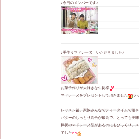
♪今日のメンバーです♪
♪手作りマドレーヌ いただきました♪
お菓子作りが大好きな生徒様
マドレーヌをプレゼントして頂きました
ラ
レッスン後、家族みんなでティータイムで頂き
バターのしっとり具合が最高で、とっても美味
棒状のマドレーヌ型があるのにもびっくり。ス
でした