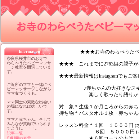
お寺のわらべうたベビーマッサ
Information
★★★お寺のわらべうたベビ
奈良県桜井市のお寺で
わらべうたベビーマッサ
★★★ これまでに2763組の親子が参
ージ教室を開講していま
す。
★★★最新情報はInstagramでも
ご近所のママと一緒にベ
♪赤ちゃんの大好きなスキン
ビーマッサージしながら
ママ友づくりも。
楽しく歌ったり語りかけなが
ママ同士の素敵な出会い
の場になれば嬉しいで
対 象 * 生後１か月ころからの赤
す。
持ち物 * バスタオル１枚・赤ちゃ
ママと赤ちゃん、そして
みんなが笑顔でいられま
レッスン料金 * １回 １０００円 (
すように・・・。
６回 ５０００円 (オイ
記事一覧
★６回コースの方は、１レッ
印刷用の表示