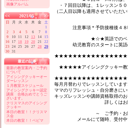
画像アルバム
・７回目以降は、１レッスン５０
（二人目以降も適用させていただい
<<
2021/05
>>
日
月
火
水
木
金
土
1
注意事項 * 予防接種後４８時
2
3
4
5
6
7
8
9
10
11
12
13
14
15
★☆★英語でのベビーマ
16
17
18
19
20
21
22
幼児教育のスタートに英語のマ
23
24
25
26
27
28
29
30
31
★★★★★★★★★★★★★★★★
最近の記事
★★★★★アイシングクッキー教
最新の教室案内・ご予約
について
アイシングクッキーオー
★★★★★★★★★★★★★★★★
ダーレッスン
毎月月替わりでレッスンしています♪
１月教室スケジュール
ママのリフレッシュ・自分磨きにい
アイシングクッキー認定
講座 合格おめでとうご
キッズレッスンや講師資格取得のお
ざいます。
詳しくはお問合せ
クリスマスのアイシング
クッキー
本日の教室！！クリスマ
～ ご予約・お問い
ス会
メールにて随時、受付中です
本日の教室！！ベビマ