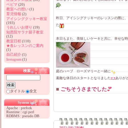
ベビマ
(20)
教室への想い
(1)
育児情報
(2)
昨日、アイシングクッキーのレッスンの際に、
アイシングクッキー教室
(193)
た
うれしいお便り
(19)
知恩院サラナ親子教室
(12)
本日もまた、美味しいケーキと共に、幸せな時
教室日程
(110)
★各レッスンのご案内
(1)
自己紹介
(1)
Instagram
(1)
検索
庭のハーブ ローズマリーと一緒に
素敵な休日のスタートとなりました
ありが
■
ごちそうさまでした
タイトル
全文
System info
Apache : prefork
Runtime : cgi perl
RDBMS : pseudo DB
2021/05/28(金)