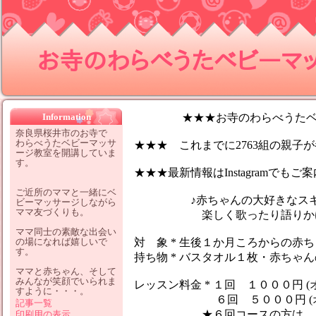
お寺のわらべうたベビーマッサ
Information
★★★お寺のわらべうたベビ
奈良県桜井市のお寺で
わらべうたベビーマッサ
★★★ これまでに2763組の親子が参
ージ教室を開講していま
す。
★★★最新情報はInstagramでも
ご近所のママと一緒にベ
♪赤ちゃんの大好きなスキン
ビーマッサージしながら
ママ友づくりも。
楽しく歌ったり語りかけなが
ママ同士の素敵な出会い
の場になれば嬉しいで
対 象 * 生後１か月ころからの赤
す。
持ち物 * バスタオル１枚・赤ちゃ
ママと赤ちゃん、そして
みんなが笑顔でいられま
レッスン料金 * １回 １０００円 (
すように・・・。
６回 ５０００円 (オイ
記事一覧
★６回コースの方は、１レッ
印刷用の表示