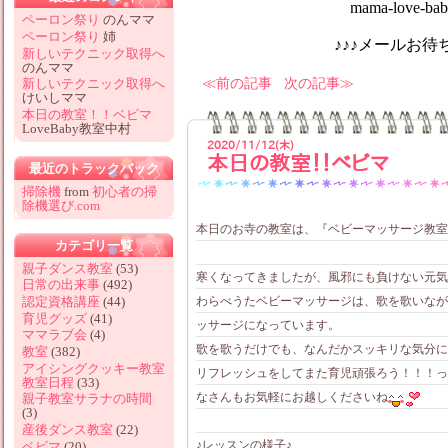
mama-love-baby@hotm
ペーロン祭り
のんママ
ペーロン祭り
姉
♪♪♪メールお待ちしてお
新しいテクニック取得へ
のんママ
前の記事
次の記事
新しいテクニック取得へ
けいしママ
本日の教室！！ベビマ
LoveBaby教室中村
2020/11/12(木)
本日の教室！！ベビマ
最近のトラックバック
掃除機
from
初心者の掃
除機選び.com
本日のお寺の教室は、『ベビーマッサージ教室
カテゴリ一覧
親子ダンス教室
(53)
寒くなってきましたが、風邪にも負けない元気
日常の出来事
(492)
わらべうたベビーマッサージは、歌を歌いなが
認定資格講座
(44)
育児グッズ
(41)
ッサージになっています。
ママラブ会
(4)
歌を歌うだけでも、なんだかスッキリな気分に
教室
(382)
アイシングクッキー教室
リフレッシュをしてまた育児頑張ろう！！！っ
教室日程
(33)
なさんもお気軽にお越しくださいね
親子教室サラナの時間
(3)
産後ダンス教室
(22)
♪レッスンの様子♪
ベビマ
(20)