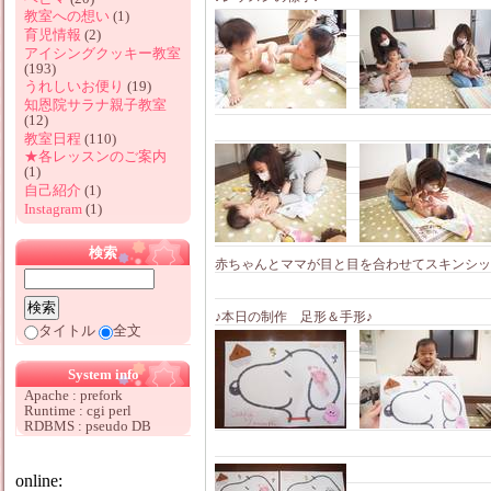
教室への想い
(1)
育児情報
(2)
アイシングクッキー教室
(193)
うれしいお便り
(19)
知恩院サラナ親子教室
(12)
教室日程
(110)
★各レッスンのご案内
(1)
自己紹介
(1)
Instagram
(1)
検索
赤ちゃんとママが目と目を合わせてスキンシッ
♪本日の制作 足形＆手形♪
タイトル
全文
System info
Apache : prefork
Runtime : cgi perl
RDBMS : pseudo DB
online: