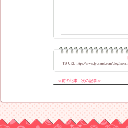
TB-URL
https://www.jyosansi.com/blog/nakam
前の記事
次の記事