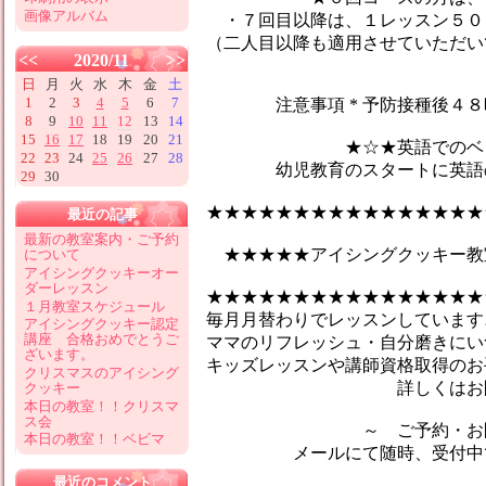
画像アルバム
・７回目以降は、１レッスン５０
（二人目以降も適用させていただい
<<
2020/11
>>
日
月
火
水
木
金
土
1
2
3
4
5
6
7
注意事項 * 予防接種後４８時
8
9
10
11
12
13
14
15
16
17
18
19
20
21
★☆★英語でのベビーマ
22
23
24
25
26
27
28
幼児教育のスタートに英語のマ
29
30
★★★★★★★★★★★★★★★★
最近の記事
最新の教室案内・ご予約
★★★★★アイシングクッキー教
について
アイシングクッキーオー
ダーレッスン
★★★★★★★★★★★★★★★★
１月教室スケジュール
毎月月替わりでレッスンしています♪
アイシングクッキー認定
講座 合格おめでとうご
ママのリフレッシュ・自分磨きにい
ざいます。
キッズレッスンや講師資格取得のお
クリスマスのアイシング
詳しくはお問合せ
クッキー
本日の教室！！クリスマ
ス会
～ ご予約・お問い
本日の教室！！ベビマ
メールにて随時、受付中です
最近のコメント