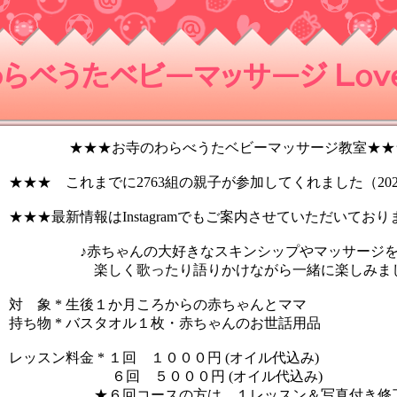
らべうたベビーマッサージ Ｌｏｖｅ
★★★お寺のわらべうたベビーマッサージ教室★★
★★★ これまでに2763組の親子が参加してくれました（2024
★★★最新情報はInstagramでもご案内させていただいており
♪赤ちゃんの大好きなスキンシップやマッサージ
楽しく歌ったり語りかけながら一緒に楽しみまし
対 象 * 生後１か月ころからの赤ちゃんとママ
持ち物 * バスタオル１枚・赤ちゃんのお世話用品
レッスン料金 * １回 １０００円 (オイル代込み)
６回 ５０００円 (オイル代込み)
★６回コースの方は、１レッスン＆写真付き修了証