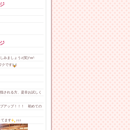
ジ
ジ
ましょう♪(笑)^m^
ワクです
指される方、是非お試しく
プアップ！！！ 初めての
きてます
♪♪♪