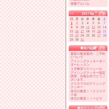
画像アルバム
<<
2017/01
>>
日
月
火
水
木
金
土
1
2
3
4
5
6
7
8
9
10
11
12
13
14
15
16
17
18
19
20
21
22
23
24
25
26
27
28
29
30
31
最近の記事
最新の教室案内・ご予約
について
アイシングクッキーオー
ダーレッスン
１月教室スケジュール
アイシングクッキー認定
講座 合格おめでとうご
ざいます。
クリスマスのアイシング
クッキー
本日の教室！！クリスマ
ス会
本日の教室！！ベビマ
最近のコメント