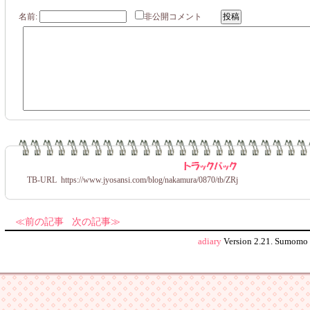
名前:
非公開コメント
TB-URL
https://www.jyosansi.com/blog/nakamura/0870/tb/
ZRj
前の記事
次の記事
adiary
Version 2.21.