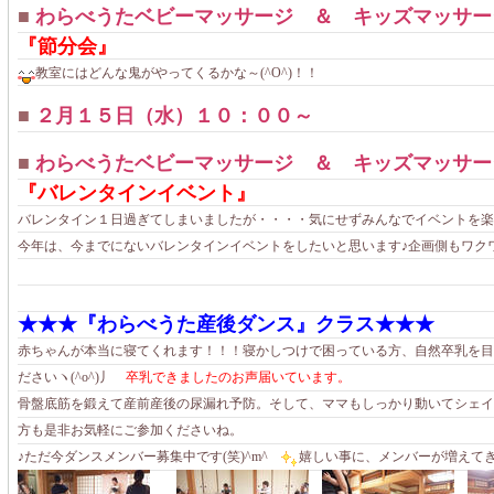
■
わらべうたベビーマッサージ ＆ キッズマッサー
『節分会』
教室にはどんな鬼がやってくるかな～(^O^)！！
■
２月１５日（水）１０：００～
■
わらべうたベビーマッサージ ＆ キッズマッサー
『バレンタインイベント』
バレンタイン１日過ぎてしまいましたが・・・・気にせずみんなでイベントを楽しみ
今年は、今までにないバレンタインイベントをしたいと思います♪企画側もワク
★★★『わらべうた産後ダンス』クラス★★★
赤ちゃんが本当に寝てくれます！！！寝かしつけで困っている方、自然卒乳を目
ださいヽ(^o^)丿
卒乳できましたのお声届いています。
骨盤底筋を鍛えて産前産後の尿漏れ予防。そして、ママもしっかり動いてシェイ
方も是非お気軽にご参加くださいね。
♪ただ今ダンスメンバー募集中です(笑)^m^
嬉しい事に、メンバーが増えて