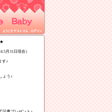
 Ｂａｂｙ
ようこそ
ゲスト
さん
ログイン
★
.5月31日現在）
ます♪
を
ょう♪
書プレゼント♪