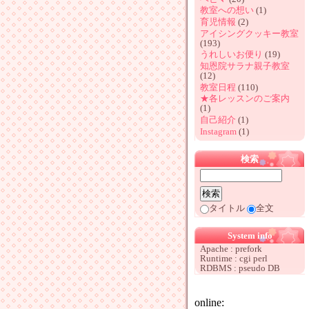
教室への想い
(1)
育児情報
(2)
アイシングクッキー教室
(193)
うれしいお便り
(19)
知恩院サラナ親子教室
(12)
教室日程
(110)
★各レッスンのご案内
(1)
自己紹介
(1)
Instagram
(1)
検索
タイトル
全文
System info
Apache : prefork
Runtime : cgi perl
RDBMS : pseudo DB
online: