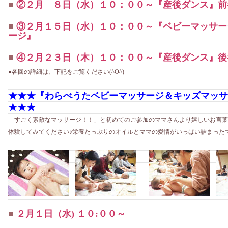
■
②２月 ８日（水）１０：００～『産後ダンス』前
■
③２月１５日（水）１０：００～『ベビーマッサー
ージ』
■
④２月２３日（木）１０：００～『産後ダンス』後
●各回の詳細は、下記をご覧ください(^O^)
★★★『わらべうたベビーマッサージ＆キッズマッサ
★★★
「すごく素敵なマッサージ！！」と初めてのご参加のママさんより嬉しいお言葉
体験してみてください♪栄養たっぷりのオイルとママの愛情がいっぱい詰まった
■
２月１日（水) １０:００～