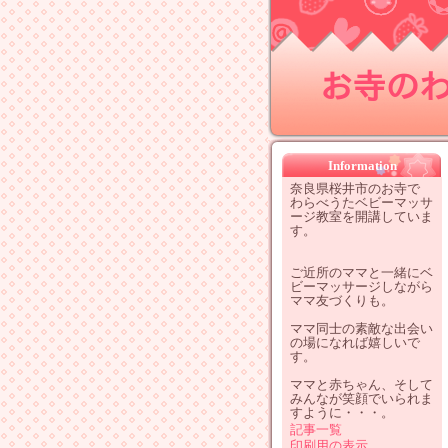
お寺のわ
Information
奈良県桜井市のお寺で
わらべうたベビーマッサ
ージ教室を開講していま
す。
ご近所のママと一緒にベ
ビーマッサージしながら
ママ友づくりも。
ママ同士の素敵な出会い
の場になれば嬉しいで
す。
ママと赤ちゃん、そして
みんなが笑顔でいられま
すように・・・。
記事一覧
印刷用の表示