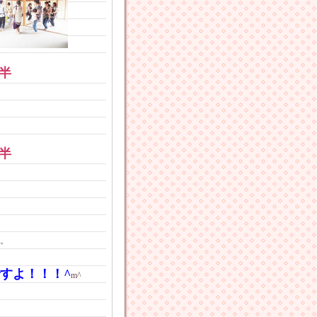
半
半
。
すよ！！！^
m^