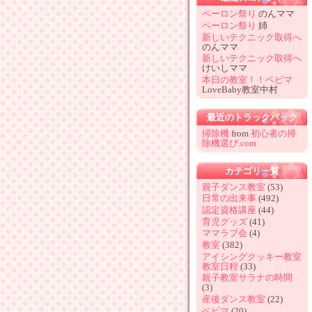
ペーロン祭り
のんママ
ペーロン祭り
姉
新しいテクニック取得へ
のんママ
新しいテクニック取得へ
けいしママ
本日の教室！！ベビマ
LoveBaby教室中村
最近のトラックバック
掃除機
from
初心者の掃
除機選び.com
カテゴリ一覧
親子ダンス教室
(53)
日常の出来事
(492)
認定資格講座
(44)
育児グッズ
(41)
ママラブ会
(4)
教室
(382)
アイシングクッキー教室
教室日程
(33)
親子教室サラナの時間
(3)
産後ダンス教室
(22)
ベビマ
(20)