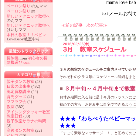
mama-love-baby@hotm
ペーロン祭り
のんママ
ペーロン祭り
姉
♪♪♪メールお待ちしてお
新しいテクニック取得へ
のんママ
前の記事
次の記事
新しいテクニック取得へ
けいしママ
本日の教室！！ベビマ
LoveBaby教室中村
2016/02/25(木)
３月 教室スケジュール
最近のトラックバック
掃除機
from
初心者の掃
除機選び.com
３月の教室スケジュールをご案内させていただきま
カテゴリ一覧
それぞれのクラス毎にスケジュール詳細をまとめ
親子ダンス教室
(53)
日常の出来事
(492)
■
３月中旬～４月中旬まで教室
認定資格講座
(44)
育児グッズ
(41)
お休み期間に入る前に是非今月のレッスンにご
ママラブ会
(4)
初めての方も、お休み中は自宅でできるように
教室
(382)
アイシングクッキー教室
教室日程
(33)
★★★『わらべうたベビーマッ
親子教室サラナの時間
★★★
(3)
産後ダンス教室
(22)
「すごく素敵なマッサージ！！」と初めてのご
ベビマ
(20)