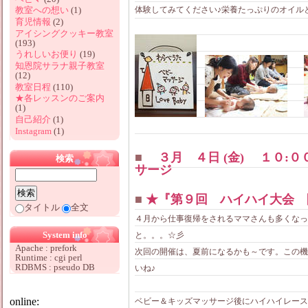
体験してみてください♪栄養たっぷりのオイル
教室への想い
(1)
育児情報
(2)
アイシングクッキー教室
(193)
うれしいお便り
(19)
知恩院サラナ親子教室
(12)
教室日程
(110)
★各レッスンのご案内
(1)
自己紹介
(1)
Instagram
(1)
■
３月 ４日 (金) １０:
検索
サージ
■
★『第９回 ハイハイ大会 
タイトル
全文
４月から仕事復帰をされるママさんも多くなっ
System info
と。。。☆彡
Apache : prefork
次回の開催は、夏前になるかも～です。この機
Runtime : cgi perl
RDBMS : pseudo DB
いね♪
online:
ベビー＆キッズマッサージ後にハイハイレース