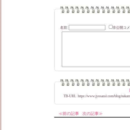
名前:
非公開
TB-URL
https://www.jyosansi.com/blog/nakam
前の記事
次の記事