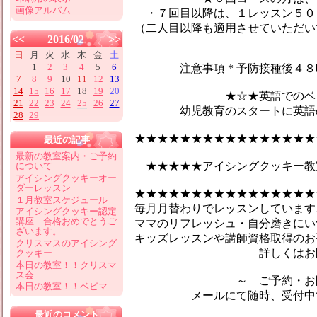
画像アルバム
・７回目以降は、１レッスン５０
（二人目以降も適用させていただい
<<
2016/02
>>
日
月
火
水
木
金
土
1
2
3
4
5
6
注意事項 * 予防接種後４８時
7
8
9
10
11
12
13
14
15
16
17
18
19
20
★☆★英語でのベビーマ
21
22
23
24
25
26
27
幼児教育のスタートに英語のマ
28
29
★★★★★★★★★★★★★★★★
最近の記事
最新の教室案内・ご予約
★★★★★アイシングクッキー教
について
アイシングクッキーオー
ダーレッスン
★★★★★★★★★★★★★★★★
１月教室スケジュール
毎月月替わりでレッスンしています♪
アイシングクッキー認定
講座 合格おめでとうご
ママのリフレッシュ・自分磨きにい
ざいます。
キッズレッスンや講師資格取得のお
クリスマスのアイシング
詳しくはお問合せ
クッキー
本日の教室！！クリスマ
ス会
～ ご予約・お問い
本日の教室！！ベビマ
メールにて随時、受付中です
最近のコメント