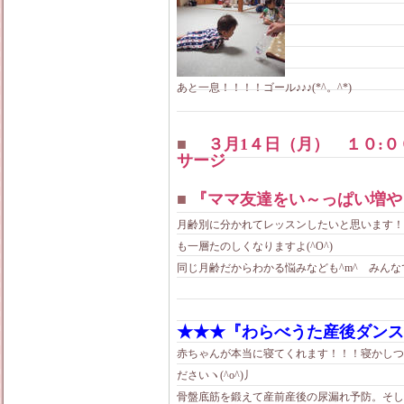
あと一息！！！！ゴール♪♪♪(*^。^*)
■
３月1４日（月） １０:０
サージ
■
『ママ友達をい～っぱい増や
月齢別に分かれてレッスンしたいと思います！
も一層たのしくなりますよ(^O^)
同じ月齢だからわかる悩みなども^m^ みんな
★★★『わらべうた産後ダンス
赤ちゃんが本当に寝てくれます！！！寝かしつ
ださいヽ(^o^)丿
骨盤底筋を鍛えて産前産後の尿漏れ予防。そし