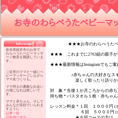
お寺のわらべうたベビーマッサ
Information
★★★お寺のわらべうたベビ
奈良県桜井市のお寺で
わらべうたベビーマッサ
★★★ これまでに2763組の親子が参
ージ教室を開講していま
す。
★★★最新情報はInstagramでも
ご近所のママと一緒にベ
♪赤ちゃんの大好きなスキン
ビーマッサージしながら
ママ友づくりも。
楽しく歌ったり語りかけなが
ママ同士の素敵な出会い
の場になれば嬉しいで
対 象 * 生後１か月ころからの赤
す。
持ち物 * バスタオル１枚・赤ちゃ
ママと赤ちゃん、そして
みんなが笑顔でいられま
レッスン料金 * １回 １０００円 (
すように・・・。
６回 ５０００円 (オイ
記事一覧
★６回コースの方は、１レッ
印刷用の表示