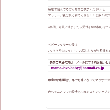
睡眠で悩んでる方も是非ご参加くださいね。
マッサージ後は良く寝てくれる！！と多くの方
●各回、定員に達ましたら受付を締め切らせて
ベビーマッサージ後は、、、、
♪♪♪ママ同士ゆっくり、お話ししながら時間を過ごし
♪参加ご希望の方は、メールにて予約お願いし
mama-love-baby@hotmail.co.jp
教室のお部屋は、冬でも裸になってマッサージ
赤ちゃんとママの愛情あふれるスキンシップを一