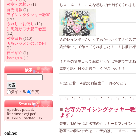
教室への想い
(1)
じゃ～ん！！！こんな感じで仕上げてくれまし
育児情報
(2)
アイシングクッキー教室
(193)
うれしいお便り
(19)
知恩院サラナ親子教室
(12)
教室日程
(110)
Ａのレインボーがとってもかわいくてナイスア
★各レッスンのご案内
終始集中して作ってくれました！！！お疲れ様でし
(1)
自己紹介
(1)
Instagram
(1)
子どもの誕生日って親にとっては特別ですよね
素敵な誕生日をお過ごしくださいね！！！
検索
♪はあと君 ４歳のお誕生日 おめでとう♪
タイトル
全文
。・。・。・。・。・。・。・。・。・。・。
System info
■
お寺のアイシングクッキー教
Apache : prefork
Runtime : cgi perl
ます♪
RDBMS : pseudo DB
是非、我が子にお名前のクッキーをプレゼント
教室への問い合わせ・ご予約は、 メール mama-love
online: