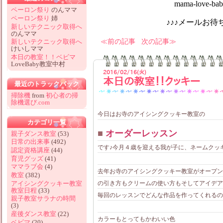
mama-love-baby@hotm
ペーロン祭り
のんママ
ペーロン祭り
姉
♪♪♪メールお待ちしてお
新しいテクニック取得へ
のんママ
前の記事
次の記事
新しいテクニック取得へ
けいしママ
本日の教室！！ベビマ
LoveBaby教室中村
2016/02/16(火)
本日の教室！！クッキー
最近のトラックバック
掃除機
from
初心者の掃
除機選び.com
今日はお寺のアイシングクッキー教室の
カテゴリ一覧
■
オーダーレッスン
親子ダンス教室
(53)
日常の出来事
(492)
です♪今月４歳を迎える我が子に、ネームクッ
認定資格講座
(44)
育児グッズ
(41)
ママラブ会
(4)
去年お寺のアイシングクッキー教室がオープン
教室
(382)
アイシングクッキー教室
の引き方もクリームの使い方もそしてアイデア
教室日程
(33)
毎回のレッスンでどんな作品を作ってくれるの
親子教室サラナの時間
(3)
産後ダンス教室
(22)
カラーもとってもかわいい色
ベビマ
(20)