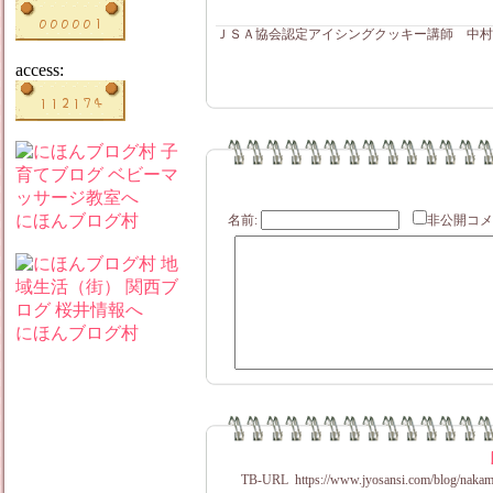
ＪＳＡ協会認定アイシングクッキー講師 中村
access:
にほんブログ村
名前:
非公開
にほんブログ村
TB-URL
https://www.jyosansi.com/blog/nakam