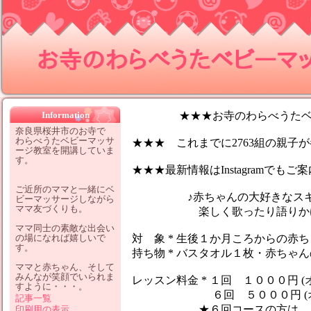
お寺のわらべうたベビーマッサ
Information
★★★お寺のわらべうたベビ
奈良県桜井市のお寺で
わらべうたベビーマッサ
★★★ これまでに2763組の親子が参
ージ教室を開講していま
す。
★★★最新情報はInstagramでも
ご近所のママと一緒にベ
♪赤ちゃんの大好きなスキン
ビーマッサージしながら
ママ友づくりも。
楽しく歌ったり語りかけなが
ママ同士の素敵な出会い
の場になれば嬉しいで
対 象 * 生後１か月ころからの赤
す。
持ち物 * バスタオル１枚・赤ちゃ
ママと赤ちゃん、そして
みんなが笑顔でいられま
レッスン料金 * １回 １０００円 (
すように・・・。
６回 ５０００円 (オイ
記事一覧
★６回コースの方は、１レッ
印刷用の表示