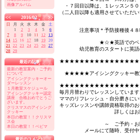
画像アルバム
・７回目以降は、１レッスン５０
（二人目以降も適用させていただい
<<
2016/02
>>
日
月
火
水
木
金
土
1
2
3
4
5
6
注意事項 * 予防接種後４８時
7
8
9
10
11
12
13
14
15
16
17
18
19
20
★☆★英語でのベビーマ
21
22
23
24
25
26
27
幼児教育のスタートに英語のマ
28
29
★★★★★★★★★★★★★★★★
最近の記事
最新の教室案内・ご予約
★★★★★アイシングクッキー教
について
アイシングクッキーオー
ダーレッスン
★★★★★★★★★★★★★★★★
１月教室スケジュール
毎月月替わりでレッスンしています♪
アイシングクッキー認定
講座 合格おめでとうご
ママのリフレッシュ・自分磨きにい
ざいます。
キッズレッスンや講師資格取得のお
クリスマスのアイシング
詳しくはお問合せ
クッキー
本日の教室！！クリスマ
ス会
～ ご予約・お問い
本日の教室！！ベビマ
メールにて随時、受付中です
最近のコメント