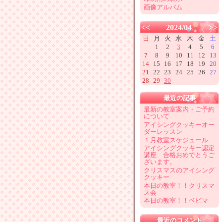
画像アルバム
<<
2024/04
>>
日
月
火
水
木
金
土
1
2
3
4
5
6
7
8
9
10
11
12
13
14
15
16
17
18
19
20
21
22
23
24
25
26
27
28
29
30
最近の記事
最新の教室案内・ご予約
について
アイシングクッキーオー
ダーレッスン
１月教室スケジュール
アイシングクッキー認定
講座 合格おめでとうご
ざいます。
クリスマスのアイシング
クッキー
本日の教室！！クリスマ
ス会
本日の教室！！ベビマ
最近のコメント