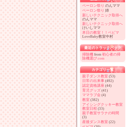
ペーロン祭り
のんママ
ペーロン祭り
姉
新しいテクニック取得へ
のんママ
新しいテクニック取得へ
けいしママ
本日の教室！！ベビマ
LoveBaby教室中村
最近のトラックバック
掃除機
from
初心者の掃
除機選び.com
カテゴリ一覧
親子ダンス教室
(53)
日常の出来事
(492)
認定資格講座
(44)
育児グッズ
(41)
ママラブ会
(4)
教室
(382)
アイシングクッキー教室
教室日程
(33)
親子教室サラナの時間
(3)
産後ダンス教室
(22)
ベビマ
(20)