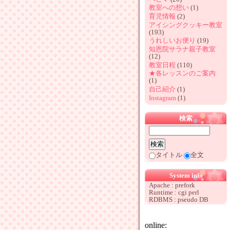
教室への想い
(1)
育児情報
(2)
アイシングクッキー教室
(193)
うれしいお便り
(19)
知恩院サラナ親子教室
(12)
教室日程
(110)
★各レッスンのご案内
(1)
自己紹介
(1)
Instagram
(1)
検索
タイトル
全文
System info
Apache : prefork
Runtime : cgi perl
RDBMS : pseudo DB
online: