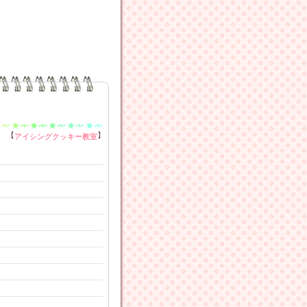
【
】
アイシングクッキー教室