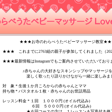
らべうたベビーマッサージ Ｌｏｖｅ
★★★お寺のわらべうたベビーマッサージ教室★★
★★★ これまでに2763組の親子が参加してくれました（2024
★★★最新情報はInstagramでもご案内させていただいており
♪赤ちゃんの大好きなスキンシップやマッサージ
楽しく歌ったり語りかけながら一緒に楽しみまし
対 象 * 生後１か月ころからの赤ちゃんとママ
持ち物 * バスタオル１枚・赤ちゃんのお世話用品
レッスン料金 * １回 １０００円 (オイル代込み)
６回 ５０００円 (オイル代込み)
★６回コースの方は、１レッスン＆写真付き修了証