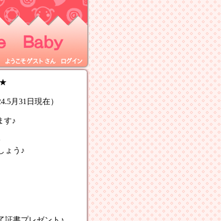
 Ｂａｂｙ
ようこそ
ゲスト
さん
ログイン
★
.5月31日現在）
ます♪
を
ょう♪
書プレゼント♪