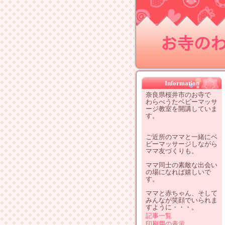
お寺のわ
Information
奈良県桜井市のお寺で
わらべうたベビーマッサ
ージ教室を開講していま
す。
ご近所のママと一緒にベ
ビーマッサージしながら
ママ友づくりも。
ママ同士の素敵な出会い
の場になれば嬉しいで
す。
ママと赤ちゃん、そして
みんなが笑顔でいられま
すように・・・。
記事一覧
印刷用の表示