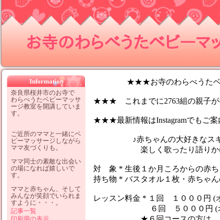
お寺のわらべうたベビーマッサ
Information
★★★お寺のわらべうたベビ
奈良県桜井市のお寺で
わらべうたベビーマッサ
★★★ これまでに2763組の親子が参
ージ教室を開講していま
す。
★★★最新情報はInstagramでも
ご近所のママと一緒にベ
♪赤ちゃんの大好きなスキン
ビーマッサージしながら
ママ友づくりも。
楽しく歌ったり語りかけなが
ママ同士の素敵な出会い
の場になれば嬉しいで
対 象 * 生後１か月ころからの赤
す。
持ち物 * バスタオル１枚・赤ちゃ
ママと赤ちゃん、そして
みんなが笑顔でいられま
レッスン料金 * １回 １０００円 (
すように・・・。
６回 ５０００円 (オイ
記事一覧
★６回コースの方は、１レッ
印刷用の表示