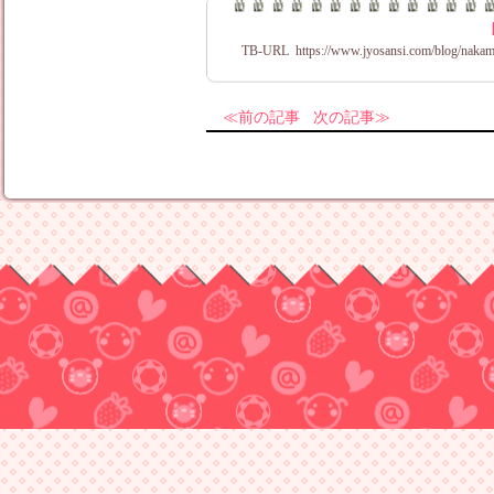
TB-URL
https://www.jyosansi.com/blog/nakam
前の記事
次の記事