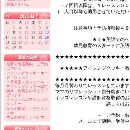
画像アルバム
・７回目以降は、１レッスン５０
（二人目以降も適用させていただい
<<
2021/11
>>
日
月
火
水
木
金
土
1
2
3
4
5
6
注意事項 * 予防接種後４８時
7
8
9
10
11
12
13
14
15
16
17
18
19
20
★☆★英語でのベビーマ
21
22
23
24
25
26
27
幼児教育のスタートに英語のマ
28
29
30
★★★★★★★★★★★★★★★★
最近の記事
最新の教室案内・ご予約
★★★★★アイシングクッキー教
について
アイシングクッキーオー
ダーレッスン
★★★★★★★★★★★★★★★★
１月教室スケジュール
毎月月替わりでレッスンしています♪
アイシングクッキー認定
講座 合格おめでとうご
ママのリフレッシュ・自分磨きにい
ざいます。
キッズレッスンや講師資格取得のお
クリスマスのアイシング
詳しくはお問合せ
クッキー
本日の教室！！クリスマ
ス会
～ ご予約・お問い
本日の教室！！ベビマ
メールにて随時、受付中です
最近のコメント