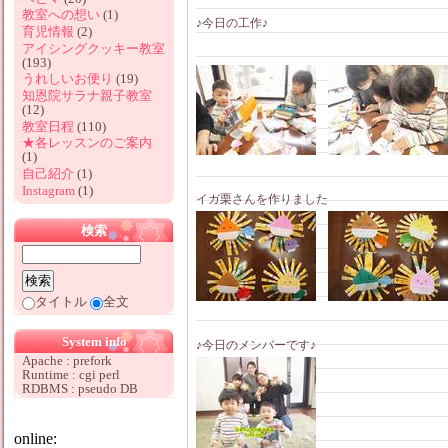
教室への想い
(1)
♪今日の工作♪
育児情報
(2)
アイシングクッキー教室
(193)
うれしいお便り
(19)
知恩院サラナ親子教室
(12)
教室日程
(110)
★各レッスンのご案内
(1)
自己紹介
(1)
Instagram
(1)
イガ栗さんを作りました
検索
タイトル
全文
System info
♪今日のメンバーです♪
Apache : prefork
Runtime : cgi perl
RDBMS : pseudo DB
online: