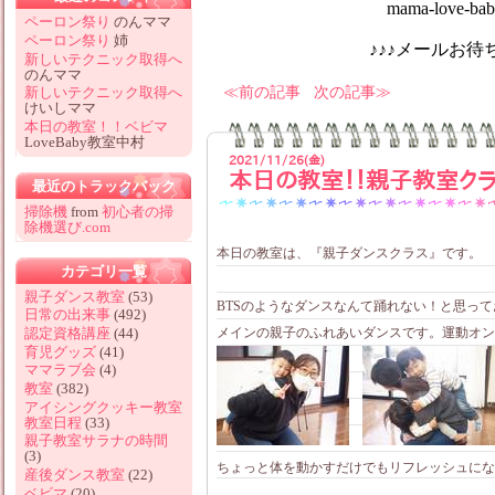
mama-love-baby@hotm
ペーロン祭り
のんママ
ペーロン祭り
姉
♪♪♪メールお待ちしてお
新しいテクニック取得へ
のんママ
前の記事
次の記事
新しいテクニック取得へ
けいしママ
本日の教室！！ベビマ
LoveBaby教室中村
2021/11/26(金)
本日の教室！！親子教室ク
最近のトラックバック
掃除機
from
初心者の掃
除機選び.com
本日の教室は、『親子ダンスクラス』です。
カテゴリ一覧
親子ダンス教室
(53)
BTSのようなダンスなんて踊れない！と思って
日常の出来事
(492)
メインの親子のふれあいダンスです。運動オン
認定資格講座
(44)
育児グッズ
(41)
ママラブ会
(4)
教室
(382)
アイシングクッキー教室
教室日程
(33)
親子教室サラナの時間
(3)
ちょっと体を動かすだけでもリフレッシュにな
産後ダンス教室
(22)
ベビマ
(20)