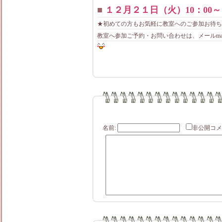
■
１２月２１日（火）10：0
★初めての方もお気軽に教室へのご参加お待ち
教室へ参加ご予約・お問い合わせは、メールmama-lo
名前:
非公開