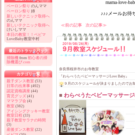
mama-love-baby@hotm
ペーロン祭り
のんママ
ペーロン祭り
姉
♪♪♪メールお待ちしてお
新しいテクニック取得へ
のんママ
前の記事
次の記事
新しいテクニック取得へ
けいしママ
本日の教室！！ベビマ
LoveBaby教室中村
2019/08/26(月)
９月教室スケジュール！！
最近のトラックバック
掃除機
from
初心者の掃
除機選び.com
奈良県桜井市のお寺教室
カテゴリ一覧
『わらべうたベビーマッサージLove Baby』
親子ダンス教室
(53)
９月のスケジュールが決まりましたのでお
日常の出来事
(492)
認定資格講座
(44)
■
わらべうたベビーマッサージ
育児グッズ
(41)
ママラブ会
(4)
教室
(382)
アイシングクッキー教室
教室日程
(33)
親子教室サラナの時間
(3)
産後ダンス教室
(22)
ベビマ
(20)