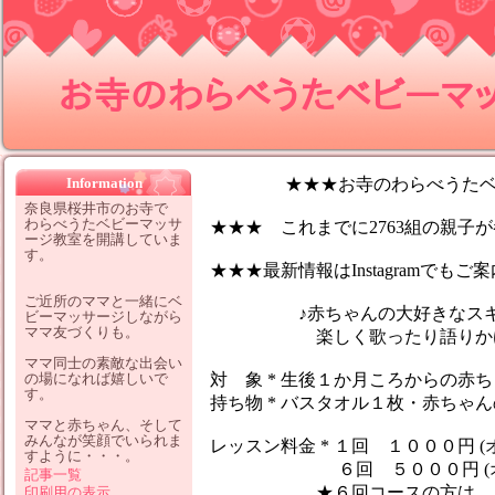
お寺のわらべうたベビーマッサ
Information
★★★お寺のわらべうたベビ
奈良県桜井市のお寺で
わらべうたベビーマッサ
★★★ これまでに2763組の親子が参
ージ教室を開講していま
す。
★★★最新情報はInstagramでも
ご近所のママと一緒にベ
♪赤ちゃんの大好きなスキン
ビーマッサージしながら
ママ友づくりも。
楽しく歌ったり語りかけなが
ママ同士の素敵な出会い
の場になれば嬉しいで
対 象 * 生後１か月ころからの赤
す。
持ち物 * バスタオル１枚・赤ちゃ
ママと赤ちゃん、そして
みんなが笑顔でいられま
レッスン料金 * １回 １０００円 (
すように・・・。
６回 ５０００円 (オイ
記事一覧
★６回コースの方は、１レッ
印刷用の表示