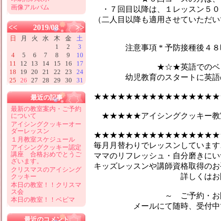
画像アルバム
・７回目以降は、１レッスン５０
（二人目以降も適用させていただい
<<
2019/08
>>
日
月
火
水
木
金
土
1
2
3
注意事項 * 予防接種後４８時
4
5
6
7
8
9
10
11
12
13
14
15
16
17
★☆★英語でのベビーマ
18
19
20
21
22
23
24
幼児教育のスタートに英語のマ
25
26
27
28
29
30
31
★★★★★★★★★★★★★★★★
最近の記事
最新の教室案内・ご予約
★★★★★アイシングクッキー教
について
アイシングクッキーオー
ダーレッスン
★★★★★★★★★★★★★★★★
１月教室スケジュール
毎月月替わりでレッスンしています♪
アイシングクッキー認定
講座 合格おめでとうご
ママのリフレッシュ・自分磨きにい
ざいます。
キッズレッスンや講師資格取得のお
クリスマスのアイシング
詳しくはお問合せ
クッキー
本日の教室！！クリスマ
ス会
～ ご予約・お問い
本日の教室！！ベビマ
メールにて随時、受付中です
最近のコメント