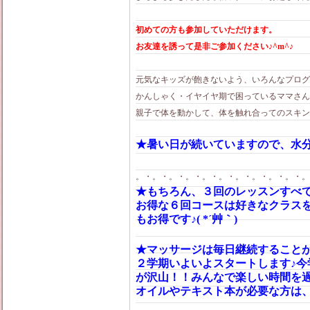
初めての方も参加していただけます。
お友達を誘って是非ご参加ください♪^m^♪
元気なキッズが飽きないよう、いろんなプログ
かんしゃく・イヤイヤ期で困っているママさん
親子で体を動かして、体を触れ合ってのスキン
★暑い日が続いていますので、水
。・。・。・。・。・。・。・。・。・。・。
★もちろん、３回のレッスンすべ
お得な６回コースは好きなクラス
もお得です♪( *´艸｀)
★マッサージは毎日継続すること
２学期いよいよスタートします♪
が沢山！！みんなで楽しい時間を過
オイルやテキスト本が必要な方は