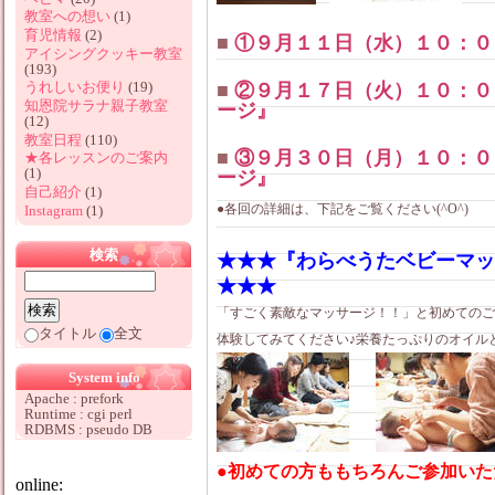
教室への想い
(1)
育児情報
(2)
■
①９月１１日（水）１０：０
アイシングクッキー教室
(193)
うれしいお便り
(19)
■
②９月１７日（火）１０：０
知恩院サラナ親子教室
ージ』
(12)
教室日程
(110)
■
③９月３０日（月）１０：０
★各レッスンのご案内
(1)
ージ』
自己紹介
(1)
●各回の詳細は、下記をご覧ください(^O^)
Instagram
(1)
検索
★★★『わらべうたベビーマッ
★★★
「すごく素敵なマッサージ！！」と初めてのご
タイトル
全文
体験してみてください♪栄養たっぷりのオイル
System info
Apache : prefork
Runtime : cgi perl
RDBMS : pseudo DB
●初めての方ももちろんご参加いた
online: