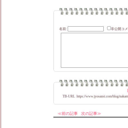
名前:
非公開
TB-URL
https://www.jyosansi.com/blog/nakam
前の記事
次の記事