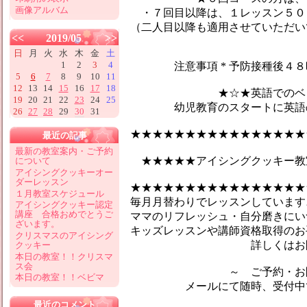
画像アルバム
・７回目以降は、１レッスン５０
（二人目以降も適用させていただい
<<
2019/05
>>
日
月
火
水
木
金
土
1
2
3
4
注意事項 * 予防接種後４８時
5
6
7
8
9
10
11
12
13
14
15
16
17
18
★☆★英語でのベビーマ
19
20
21
22
23
24
25
幼児教育のスタートに英語のマ
26
27
28
29
30
31
★★★★★★★★★★★★★★★★
最近の記事
最新の教室案内・ご予約
★★★★★アイシングクッキー教
について
アイシングクッキーオー
ダーレッスン
★★★★★★★★★★★★★★★★
１月教室スケジュール
毎月月替わりでレッスンしています♪
アイシングクッキー認定
講座 合格おめでとうご
ママのリフレッシュ・自分磨きにい
ざいます。
キッズレッスンや講師資格取得のお
クリスマスのアイシング
詳しくはお問合せ
クッキー
本日の教室！！クリスマ
ス会
～ ご予約・お問い
本日の教室！！ベビマ
メールにて随時、受付中です
最近のコメント