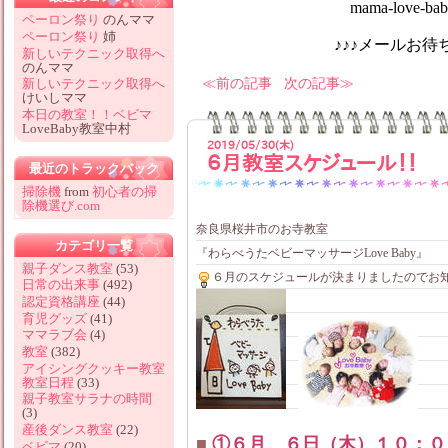
mama-love-baby@hotm
ペーロン祭り
のんママ
ペーロン祭り
姉
♪♪♪メールお待ちしてお
新しいテクニック取得へ
のんママ
前の記事
次の記事
新しいテクニック取得へ
けいしママ
本日の教室！！ベビマ
LoveBaby教室中村
2019/05/30(木)
６月教室スケジュール！！
最近のトラックバック
掃除機
from
初心者の掃
除機選び.com
奈良県桜井市のお寺教室
カテゴリ一覧
『わらべうたベビーマッサージLove Baby』
親子ダンス教室
(53)
６月のスケジュールが決まりましたのでお
日常の出来事
(492)
認定資格講座
(44)
育児グッズ
(41)
ママラブ会
(4)
教室
(382)
アイシングクッキー教室
教室日程
(33)
親子教室サラナの時間
(3)
産後ダンス教室
(22)
■
①６月 ６日（木）１０：０
ベビマ
(20)