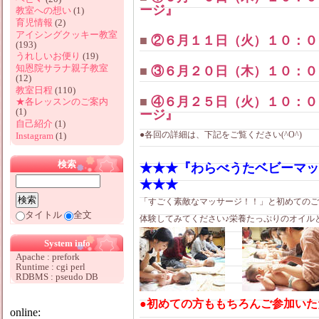
ージ』
教室への想い
(1)
育児情報
(2)
アイシングクッキー教室
■
②６月１１日（火）１０：０
(193)
うれしいお便り
(19)
知恩院サラナ親子教室
■
③６月２０日（木）１０：０
(12)
教室日程
(110)
■
④６月２５日（火）１０：０
★各レッスンのご案内
(1)
ージ』
自己紹介
(1)
●各回の詳細は、下記をご覧ください(^O^)
Instagram
(1)
検索
★★★『わらべうたベビーマッ
★★★
「すごく素敵なマッサージ！！」と初めてのご
タイトル
全文
体験してみてください♪栄養たっぷりのオイル
System info
Apache : prefork
Runtime : cgi perl
RDBMS : pseudo DB
●初めての方ももちろんご参加いた
online: