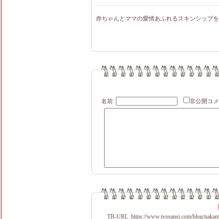
赤ちゃんとママの愛情あふれるスキンシップを一
名前:
非公開
TB-URL
https://www.jyosansi.com/blog/nakam