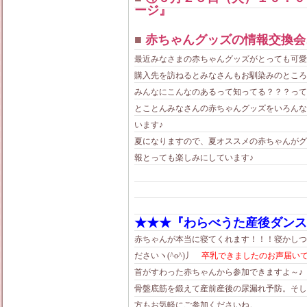
ージ』
■
赤ちゃんグッズの情報交換会
最近みなさまの赤ちゃんグッズがとっても可愛
購入先を訪ねるとみなさんもお馴染みのところ
みんなにこんなのあるって知ってる？？？って
とことんみなさんの赤ちゃんグッズをいろんな
います♪
夏になりますので、夏オススメの赤ちゃんがグ
報とっても楽しみにしています♪
★★★『わらべうた産後ダンス
赤ちゃんが本当に寝てくれます！！！寝かしつ
ださいヽ(^o^)丿
卒乳できましたのお声届い
首がすわった赤ちゃんから参加できますよ～♪
骨盤底筋を鍛えて産前産後の尿漏れ予防。そし
方もお気軽にご参加くださいね。