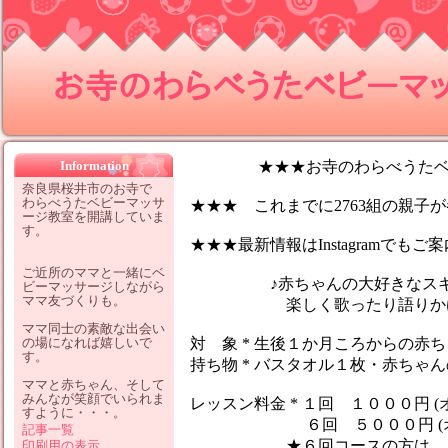
お寺のわらべうたベビーマッサ
Information
★★★お寺のわらべうたベビ
奈良県桜井市のお寺で
わらべうたベビーマッサ
★★★ これまでに2763組の親子が参
ージ教室を開講していま
す。
★★★最新情報はInstagramでも
ご近所のママと一緒にベ
♪赤ちゃんの大好きなスキン
ビーマッサージしながら
ママ友づくりも。
楽しく歌ったり語りかけなが
ママ同士の素敵な出会い
の場になれば嬉しいで
対 象 * 生後１か月ころからの赤
す。
持ち物 * バスタオル１枚・赤ちゃ
ママと赤ちゃん、そして
みんなが笑顔でいられま
レッスン料金 * １回 １０００円 (
すように・・・。
６回 ５０００円 (オイ
記事一覧
★６回コースの方は、１レッ
印刷用の表示