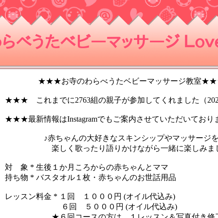
らべうたベビーマッサージ Ｌｏｖｅ
★★★お寺のわらべうたベビーマッサージ教室★★
★★★ これまでに2763組の親子が参加してくれました（2024
★★★最新情報はInstagramでもご案内させていただいており
♪赤ちゃんの大好きなスキンシップやマッサージ
楽しく歌ったり語りかけながら一緒に楽しみまし
対 象 * 生後１か月ころからの赤ちゃんとママ
持ち物 * バスタオル１枚・赤ちゃんのお世話用品
レッスン料金 * １回 １０００円 (オイル代込み)
６回 ５０００円 (オイル代込み)
★６回コースの方は、１レッスン＆写真付き修了証