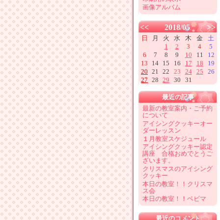
画像アルバム
<<
2018/05
>>
日
月
火
水
木
金
土
1
2
3
4
5
6
7
8
9
10
11
12
13
14
15
16
17
18
19
20
21
22
23
24
25
26
27
28
29
30
31
最近の記事
最新の教室案内・ご予約
について
アイシングクッキーオー
ダーレッスン
１月教室スケジュール
アイシングクッキー認定
講座 合格おめでとうご
ざいます。
クリスマスのアイシング
クッキー
本日の教室！！クリスマ
ス会
本日の教室！！ベビマ
最近のコメント