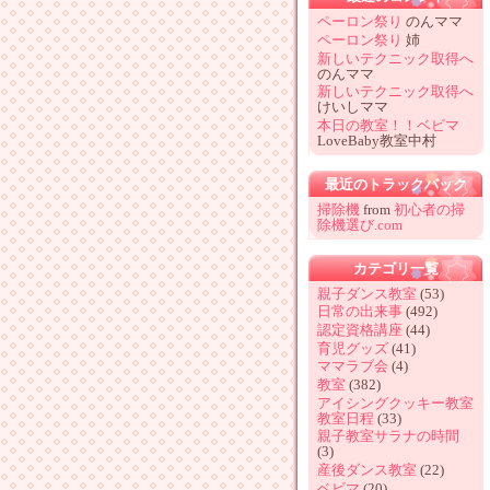
ペーロン祭り
のんママ
ペーロン祭り
姉
新しいテクニック取得へ
のんママ
新しいテクニック取得へ
けいしママ
本日の教室！！ベビマ
LoveBaby教室中村
最近のトラックバック
掃除機
from
初心者の掃
除機選び.com
カテゴリ一覧
親子ダンス教室
(53)
日常の出来事
(492)
認定資格講座
(44)
育児グッズ
(41)
ママラブ会
(4)
教室
(382)
アイシングクッキー教室
教室日程
(33)
親子教室サラナの時間
(3)
産後ダンス教室
(22)
ベビマ
(20)