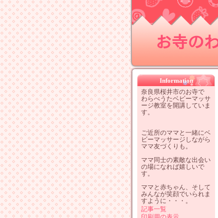
お寺のわ
Information
奈良県桜井市のお寺で
わらべうたベビーマッサ
ージ教室を開講していま
す。
ご近所のママと一緒にベ
ビーマッサージしながら
ママ友づくりも。
ママ同士の素敵な出会い
の場になれば嬉しいで
す。
ママと赤ちゃん、そして
みんなが笑顔でいられま
すように・・・。
記事一覧
印刷用の表示