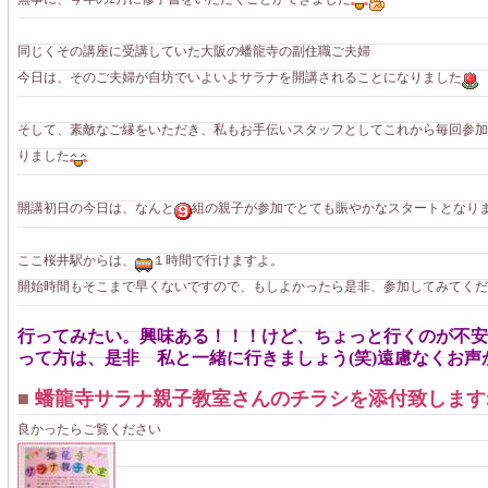
同じくその講座に受講していた大阪の蟠龍寺の副住職ご夫婦
今日は、そのご夫婦が自坊でいよいよサラナを開講されることになりました
そして、素敵なご縁をいただき、私もお手伝いスタッフとしてこれから毎回参加
りました
開講初日の今日は、なんと
組の親子が参加でとても賑やかなスタートとなり
ここ桜井駅からは、
１時間で行けますよ。
開始時間もそこまで早くないですので、もしよかったら是非、参加してみてくだ
行ってみたい。興味ある！！！けど、ちょっと行くのが不安
って方は、是非 私と一緒に行きましょう(笑)遠慮なくお声
■
蟠龍寺サラナ親子教室さんのチラシを添付致します
良かったらご覧ください