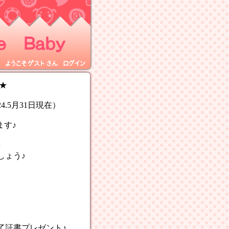
 Ｂａｂｙ
ようこそ
ゲスト
さん
ログイン
★
.5月31日現在）
ます♪
を
ょう♪
書プレゼント♪