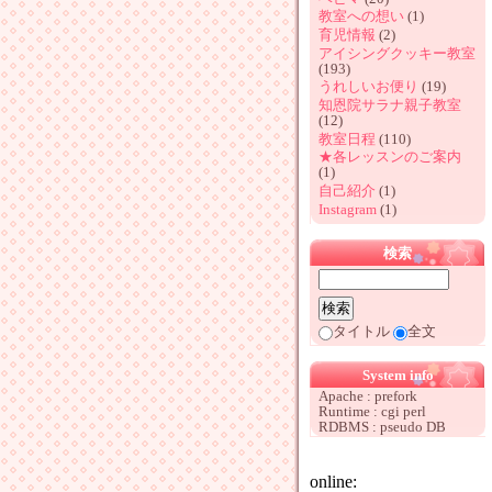
教室への想い
(1)
育児情報
(2)
アイシングクッキー教室
(193)
うれしいお便り
(19)
知恩院サラナ親子教室
(12)
教室日程
(110)
★各レッスンのご案内
(1)
自己紹介
(1)
Instagram
(1)
検索
タイトル
全文
System info
Apache : prefork
Runtime : cgi perl
RDBMS : pseudo DB
online: