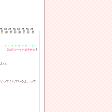
【
】
知恩院サラナ親子教室
よね。
守ってくれているよ。って