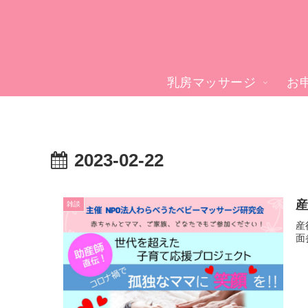
乳房マッサージ
お
2023-02-22
雑談
産
面