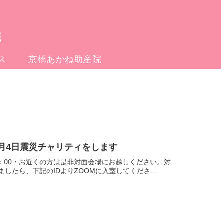
ス
京橋あかね助産院
月4日震災チャリティをします
1：00・お近くの方は是非対面会場にお越しください。対
たら、下記のIDよりZOOMに入室してくださ...