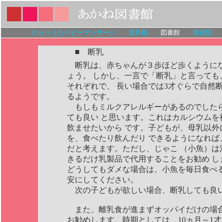
わらべうたベビーマッサージ
道具箱
図書館
助産院
■ 断乳
断乳は、赤ちゃんが３歩ほど歩くように
ょう。 しかし、一言で「断乳」と言っても
それぞれで、 長い場合では3才ぐらで自然
るようです。
もしもミルクアレルギーがあるのでした
ても良い と思います。これはカルシウムを
飲ませたいから です。子どもが、母乳以外
を、食べたり飲んだり できるようになれば
だと考えます。ただし、じゃこ （小魚）は
きるだけ乳製品で代用することをお勧め し
どうしてもダメな場合は、小魚を毎日食べる
安にしてください。
次の子どもが欲しい場合、断乳しても良
また、離乳食が進まずオッパイだけの場
お勧めします。時期としては、10ヵ月～1