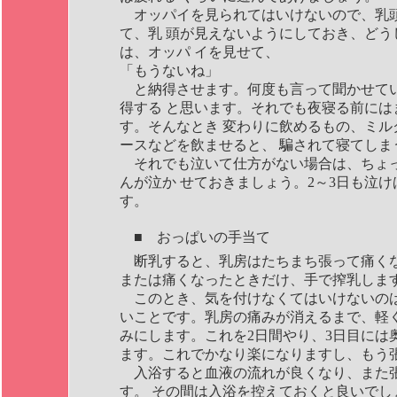
オッパイを見られてはいけないので、乳
て、乳 頭が見えないようにしておき、どう
は、オッパ イを見せて、
「もうないね」
と納得させます。何度も言って聞かせて
得する と思います。それでも夜寝る前には
す。そんなとき 変わりに飲めるもの、ミル
ースなどを飲ませると、 騙されて寝てしま
それでも泣いて仕方がない場合は、ちょ
んが泣か せておきましょう。2～3日も泣
す。
■ おっぱいの手当て
断乳すると、乳房はたちまち張って痛く
または痛くなったときだけ、手で搾乳しま
このとき、気を付けなくてはいけないのは
いことです。乳房の痛みが消えるまで、軽く
みにします。これを2日間やり、3日目には
ます。これでかなり楽になりますし、もう
入浴すると血液の流れが良くなり、また
す。 その間は入浴を控えておくと良いでし