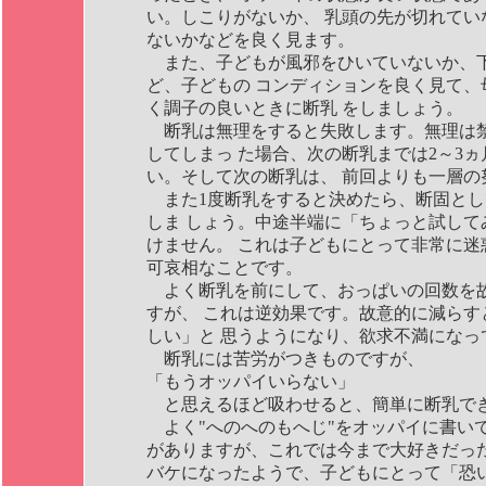
い。しこりがないか、 乳頭の先が切れてい
ないかなどを良く見ます。
また、子どもが風邪をひいていないか、
ど、子どもの コンディションを良く見て、
く調子の良いときに断乳 をしましょう。
断乳は無理をすると失敗します。無理は
してしまっ た場合、次の断乳までは2～3
い。そして次の断乳は、 前回よりも一層の
また1度断乳をすると決めたら、断固とし
しま しょう。中途半端に「ちょっと試して
けません。 これは子どもにとって非常に迷
可哀相なことです。
よく断乳を前にして、おっぱいの回数を
すが、 これは逆効果です。故意的に減らす
しい」と 思うようになり、欲求不満になっ
断乳には苦労がつきものですが、
「もうオッパイいらない」
と思えるほど吸わせると、簡単に断乳で
よく"へのへのもへじ"をオッパイに書い
がありますが、これでは今まで大好きだった
バケになったようで、子どもにとって「恐