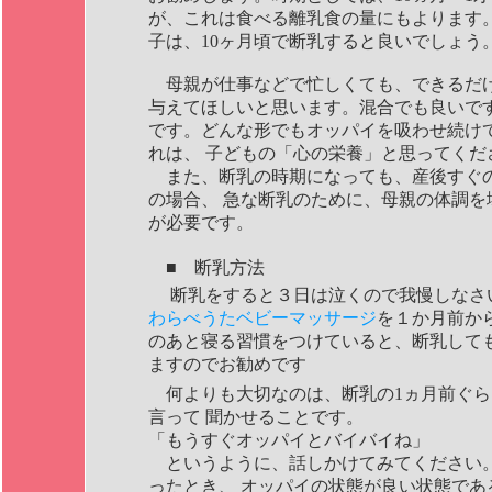
が、これは食べる離乳食の量にもよります。
子は、10ヶ月頃で断乳すると良いでしょう
母親が仕事などで忙しくても、できるだ
与えてほしいと思います。混合でも良いで
です。どんな形でもオッパイを吸わせ続け
れは、 子どもの「心の栄養」と思ってくだ
また、断乳の時期になっても、産後すぐ
の場合、 急な断乳のために、母親の体調を
が必要です。
■ 断乳方法
断乳をすると３日は泣くので我慢しなさ
わらべうたベビーマッサージ
を１か月前か
のあと寝る習慣をつけていると、断乳して
ますのでお勧めです
何よりも大切なのは、断乳の1ヵ月前ぐら
言って 聞かせることです。
「もうすぐオッパイとバイバイね」
というように、話しかけてみてください
ったとき、 オッパイの状態が良い状態であ