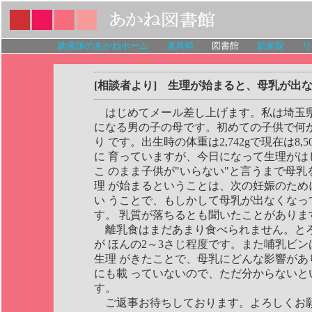
助産師のあかねホーム
道具箱
図書館
助産院
リ
[相談者より] 生理が始まると、母乳が出
はじめてメール差し上げます。私は埼玉県
になる男の子の母です。初めての子供で何
り です。出生時の体重は2,742gで現在は8,5
に 育っていますが、今日になって生理がは
こ のまま子供が"いらない"と言うまで母
理 が始まるということは、次の妊娠のため
い うことで、もしかして母乳が出なくなっ
す。 乳質が落ちるとも聞いたことがありま
離乳食はまだあまり食べられません。と
が ほんの2～3さじ程度です。また哺乳ビ
生理 がきたことで、母乳にどんな影響があ
にも載 っていないので、ただ分からないと
す。
ご返事お待ちしております。よろしくお